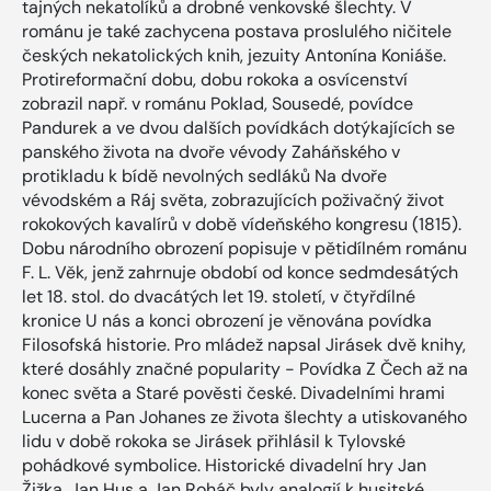
tajných nekatolíků a drobné venkovské šlechty. V
románu je také zachycena postava proslulého ničitele
českých nekatolických knih, jezuity Antonína Koniáše.
Protireformační dobu, dobu rokoka a osvícenství
zobrazil např. v románu Poklad, Sousedé, povídce
Pandurek a ve dvou dalších povídkách dotýkajících se
panského života na dvoře vévody Zaháňského v
protikladu k bídě nevolných sedláků Na dvoře
vévodském a Ráj světa, zobrazujících poživačný život
rokokových kavalírů v době vídeňského kongresu (1815).
Dobu národního obrození popisuje v pětidílném románu
F. L. Věk, jenž zahrnuje období od konce sedmdesátých
let 18. stol. do dvacátých let 19. století, v čtyřdílné
kronice U nás a konci obrození je věnována povídka
Filosofská historie. Pro mládež napsal Jirásek dvě knihy,
které dosáhly značné popularity - Povídka Z Čech až na
konec světa a Staré pověsti české. Divadelními hrami
Lucerna a Pan Johanes ze života šlechty a utiskovaného
lidu v době rokoka se Jirásek přihlásil k Tylovské
pohádkové symbolice. Historické divadelní hry Jan
Žižka, Jan Hus a Jan Roháč byly analogií k husitské