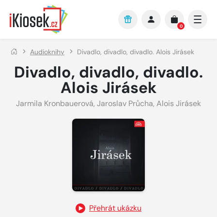
Přejít na hlavní obsah
0
Audioknihy
Divadlo, divadlo, divadlo. Alois Jirásek
Divadlo, divadlo, divadlo.
Alois Jirásek
Jarmila Kronbauerová
,
Jaroslav Průcha
,
Alois Jirásek
Přehrát ukázku