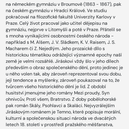
na německém gymnáziu v Broumově (1863 - 1867), pak
na českém gymnáziu v Hradci Králové. Ve studiu
pokračoval na filozofické fakultě Univerzity Karlovy v
Praze. Celý život pracoval jako učitel dějepisu na
gymnáziu, nejprve v Litomyšli a poté v Praze. Přátelil se
s mnoha vynikajícími osobnostmi českého národa -
například s M. Alšem, J. V. Sládkem, K. V. Raisem, J. S.
Macharem či Z. Nejedlým. Jeho prozaické dílo s
historickou tématikou odrážející významné epochy naší
země je velmi rozsáhlé. Jiráskovi vždy šlo v jeho dílech
především o obraz společenského dění, proto jedinec je
u něho volen tak, aby zároveň reprezentoval svou dobu,
její tendence a myšlenky, zároveň poukazoval na to, že
tvůrcem všeho historického dění je lid. Z období
husitství jmenujme jeho romány Mezi proudy, Syn
ohnivcův, Proti všem, Bratrstvo. Z doby pobělohorské
pak román Skály, Psohlavci a Skaláci. Nejvyzrálejším
Jiráskovým románem je Temno, které popisuje morální,
kulturní a společenskou situaci národa ve dvacátých
letech 18. století v prostředí pražského měšťanstva,