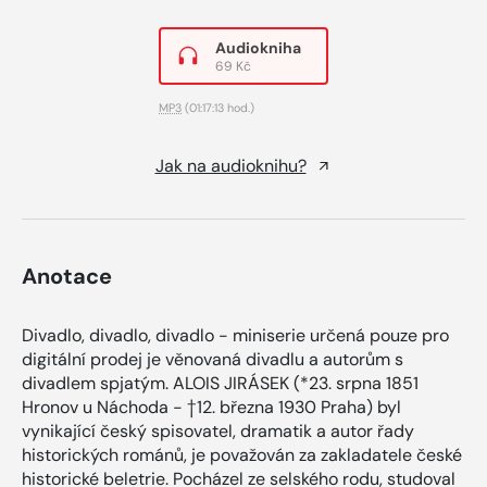
Audiokniha
69 Kč
MP3
(01:17:13 hod.)
Jak na audioknihu?
Anotace
Divadlo, divadlo, divadlo - miniserie určená pouze pro
digitální prodej je věnovaná divadlu a autorům s
divadlem spjatým. ALOIS JIRÁSEK (*23. srpna 1851
Hronov u Náchoda - †12. března 1930 Praha) byl
vynikající český spisovatel, dramatik a autor řady
historických románů, je považován za zakladatele české
historické beletrie. Pocházel ze selského rodu, studoval