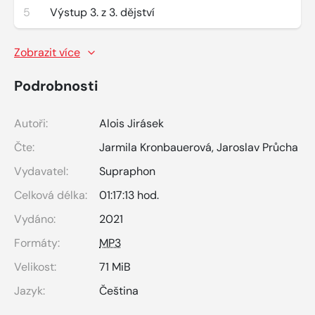
5
Výstup 3. z 3. dějství
Zobrazit více
Podrobnosti
Autoři:
Alois Jirásek
Čte:
Jarmila Kronbauerová
,
Jaroslav Průcha
Vydavatel:
Supraphon
Celková délka:
01:17:13 hod.
Vydáno:
2021
Formáty:
MP3
Velikost:
71 MiB
Jazyk:
Čeština