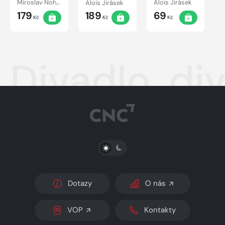
Miroslav Nohýnek, Alois Jirásek, Vladimír Brabec, Václav Postránecký, Zdeněk Buchvaldek
Alois Jirásek
Alois Jirásek
179
189
69
Kč
Kč
Kč
Divadlo, div
PŘEPNOUT SVĚTLÝ/TMAVÝ REŽIM
Dotazy
O nás
VOP
Kontakty