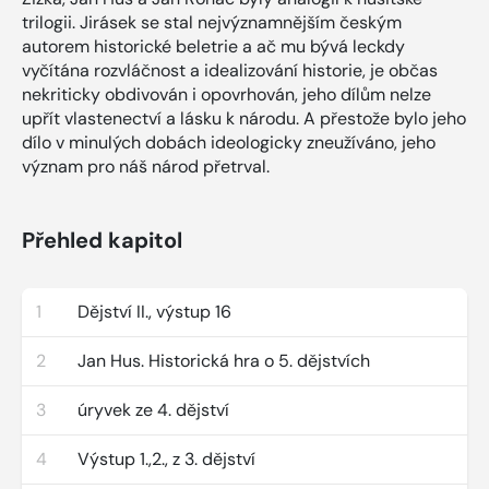
trilogii. Jirásek se stal nejvýznamnějším českým
autorem historické beletrie a ač mu bývá leckdy
vyčítána rozvláčnost a idealizování historie, je občas
nekriticky obdivován i opovrhován, jeho dílům nelze
upřít vlastenectví a lásku k národu. A přestože bylo jeho
dílo v minulých dobách ideologicky zneužíváno, jeho
význam pro náš národ přetrval.
Přehled kapitol
1
Dějství II., výstup 16
2
Jan Hus. Historická hra o 5. dějstvích
3
úryvek ze 4. dějství
4
Výstup 1.,2., z 3. dějství