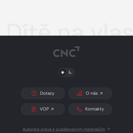
Dítě na vla
PŘEPNOUT SVĚTLÝ/TMAVÝ REŽIM
Dotazy
O nás
VOP
Kontakty
Autorská práva k publikovaným materiálům