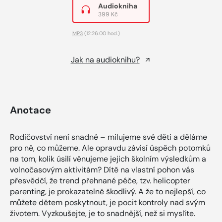
Audiokniha
399 Kč
MP3
(12:26:00 hod.)
Jak na audioknihu?
Anotace
Rodičovství není snadné – milujeme své děti a děláme
pro ně, co můžeme. Ale opravdu závisí úspěch potomků
na tom, kolik úsilí věnujeme jejich školním výsledkům a
volnočasovým aktivitám? Dítě na vlastní pohon vás
přesvědčí, že trend přehnané péče, tzv. helicopter
parenting, je prokazatelně škodlivý. A že to nejlepší, co
můžete dětem poskytnout, je pocit kontroly nad svým
životem. Vyzkoušejte, je to snadnější, než si myslíte.