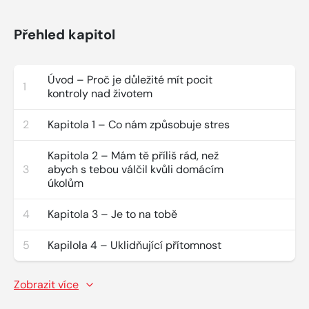
Přehled kapitol
Úvod – Proč je důležité mít pocit
1
kontroly nad životem
2
Kapitola 1 – Co nám způsobuje stres
Kapitola 2 – Mám tě příliš rád, než
3
abych s tebou válčil kvůli domácím
úkolům
4
Kapitola 3 – Je to na tobě
5
Kapilola 4 – Uklidňující přítomnost
Zobrazit více