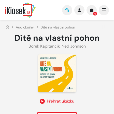
Přejít na hlavní obsah
0
Audioknihy
Dítě na vlastní pohon
Dítě na vlastní pohon
Borek Kapitančik
,
Ned Johnson
Přehrát ukázku