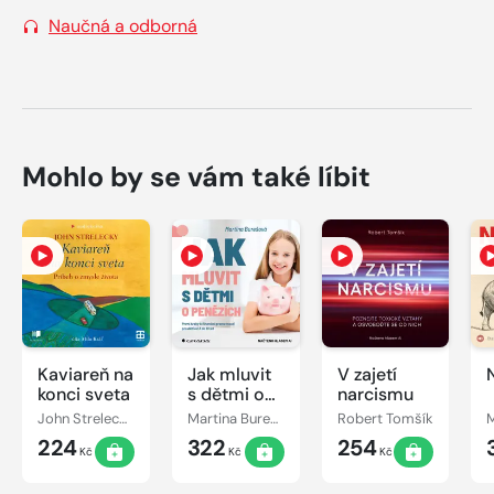
Naučná a odborná
Mohlo by se vám také líbit
Kaviareň na
Jak mluvit
V zajetí
konci sveta
s dětmi o
narcismu
penězích
John Strelecky
Martina Burešová
Robert Tomšík
224
322
254
Kč
Kč
Kč