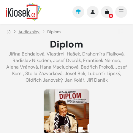
Přejít na hlavní obsah
0
Audioknihy
Diplom
Diplom
Jiřina Bohdalová
,
Vlastimil Hašek
,
Drahomíra Fialková
,
Radislav Nikodém
,
Josef Dvořák
,
František Němec
,
Alena Vránová
,
Hana Maciuchová
,
Bedřich Prokoš
,
Josef
Kemr
,
Stella Zázvorková
,
Josef Bek
,
Lubomír Lipský
,
Oldřich Janovský
,
Jan Kolář
,
Jiří Daněk