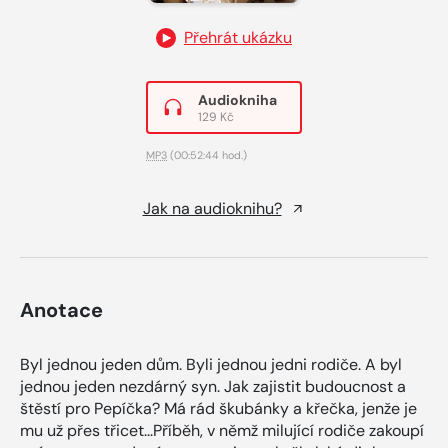
Přehrát ukázku
Audiokniha
129 Kč
MP3
(00:52:44 hod.)
Jak na audioknihu?
Anotace
Byl jednou jeden dům. Byli jednou jedni rodiče. A byl
jednou jeden nezdárný syn. Jak zajistit budoucnost a
štěstí pro Pepíčka? Má rád škubánky a křečka, jenže je
mu už přes třicet...Příběh, v němž milující rodiče zakoupí