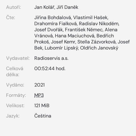
Autoři:
Jan Kolář
,
Jiří Daněk
Čte:
Jiřina Bohdalová
,
Vlastimil Hašek
,
Drahomíra Fialková
,
Radislav Nikodém
,
Josef Dvořák
,
František Němec
,
Alena
Vránová
,
Hana Maciuchová
,
Bedřich
Prokoš
,
Josef Kemr
,
Stella Zázvorková
,
Josef
Bek
,
Lubomír Lipský
,
Oldřich Janovský
Vydavatel:
Radioservis a.s.
Celková
00:52:44 hod.
délka:
Vydáno:
2021
Formáty:
MP3
Velikost:
121 MiB
Jazyk:
Čeština