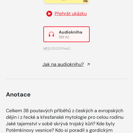
Přehrát ukázku
Audiokniha
189 Kč
MP3
(02:22:11 hod.)
Jak na audioknihu?
Anotace
Celkem 38 poutavých příběhů z českých a evropských
dějin i z řecké a křesťanské mytologie pro celou rodinu
Jaké tajemství v sobě skrývá trojský kůň? Kde byly
Potěmkinovy vesnice? Kdo si poradil s gordickým