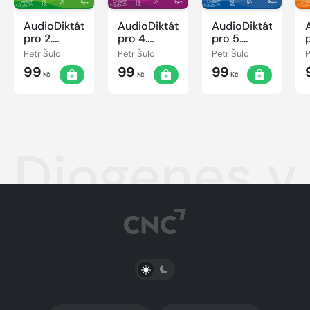
AudioDiktáty
AudioDiktáty
AudioDiktáty
pro 2.
pro 4.
pro 5.
ročník
ročník
ročník
Petr Šulc
Petr Šulc
Petr Šulc
P
99
99
99
Kč
Kč
Kč
Diogenes v
PŘEPNOUT SVĚTLÝ/TMAVÝ REŽIM