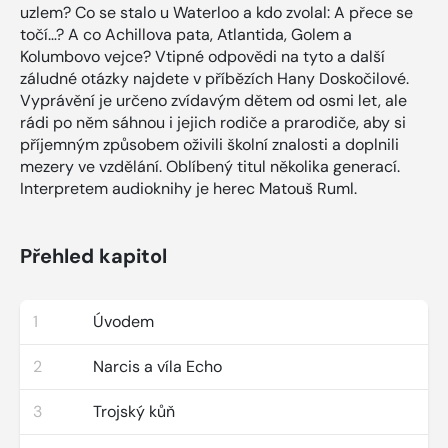
uzlem? Co se stalo u Waterloo a kdo zvolal: A přece se
točí…? A co Achillova pata, Atlantida, Golem a
Kolumbovo vejce? Vtipné odpovědi na tyto a další
záludné otázky najdete v příbězích Hany Doskočilové.
Vyprávění je určeno zvídavým dětem od osmi let, ale
rádi po něm sáhnou i jejich rodiče a prarodiče, aby si
příjemným způsobem oživili školní znalosti a doplnili
mezery ve vzdělání. Oblíbený titul několika generací.
Interpretem audioknihy je herec Matouš Ruml.
Přehled kapitol
1
Úvodem
2
Narcis a víla Echo
3
Trojský kůň