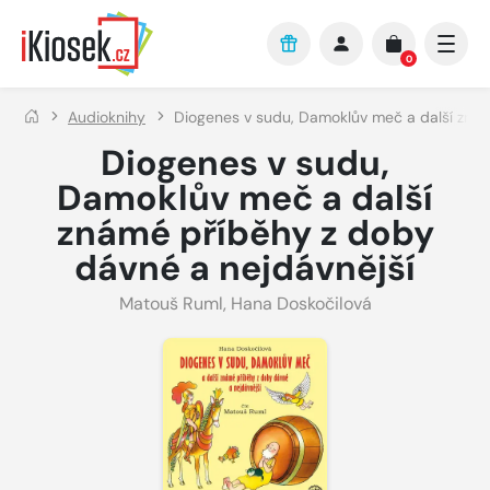
Přejít na hlavní obsah
0
Audioknihy
Diogenes v sudu, Damoklův meč a další znám
Diogenes v sudu,
Damoklův meč a další
známé příběhy z doby
dávné a nejdávnější
Matouš Ruml
,
Hana Doskočilová