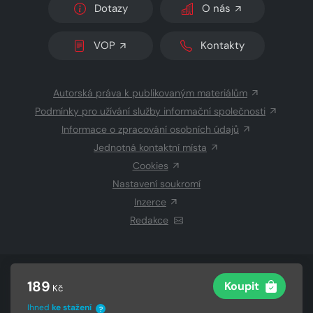
Dotazy
O nás
VOP
Kontakty
Autorská práva k publikovaným materiálům
Podmínky pro užívání služby informační společnosti
Informace o zpracování osobních údajů
Jednotná kontaktní místa
Cookies
Nastavení soukromí
Inzerce
Redakce
© 2026 Copyright
CZECH NEWS CENTER a.s.
a dodavatelé
189
Koupit
Kč
obsahu
Vysázeno
Grand IT s.r.o.
Ihned
ke stažení
?