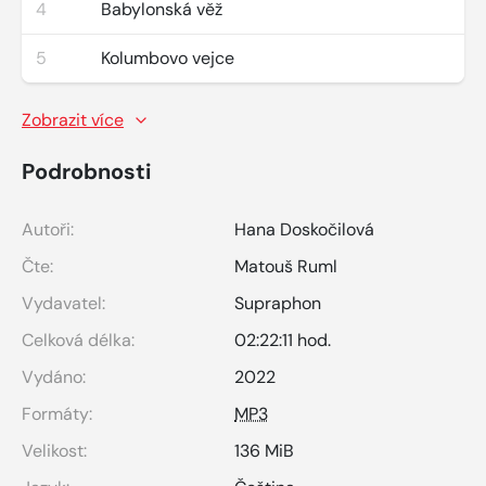
4
Babylonská věž
5
Kolumbovo vejce
Zobrazit více
Podrobnosti
Autoři:
Hana Doskočilová
Čte:
Matouš Ruml
Vydavatel:
Supraphon
Celková délka:
02:22:11 hod.
Vydáno:
2022
Formáty:
MP3
Velikost:
136 MiB