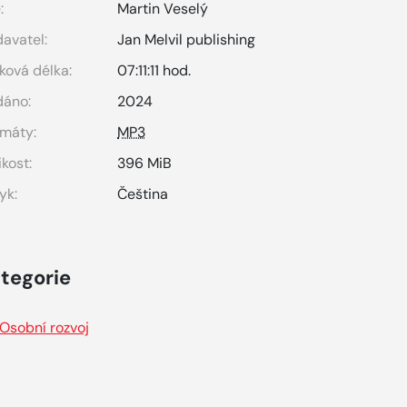
:
Martin Veselý
avatel:
Jan Melvil publishing
ková délka:
07:11:11 hod.
dáno:
2024
máty:
MP3
ikost:
396 MiB
yk:
Čeština
tegorie
Osobní rozvoj