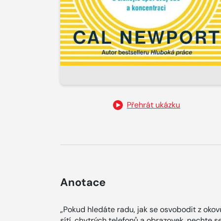
Přehrát ukázku
Anotace
„Pokud hledáte radu, jak se osvobodit z oko
sítí, chytrých telefonů a obrazovek, nechte s