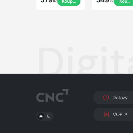
Koupit
Koupi
Kč
Kč
Digi
Dotazy
PŘEPNOUT SVĚTLÝ/TMAVÝ REŽIM
VOP