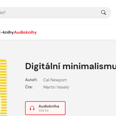
E-knihy
Audioknihy
Digitální minimalism
Autoři:
Cal Newport
Čte:
Martin Veselý
Audiokniha
339 Kč