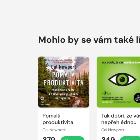
Mohlo by se vám také l
Přehrát
Přehrát
ukázku
ukázku
Pomalá
Tak dobří, že vá
produktivita
nepřehlédnou
Cal Newport
Cal Newport
379
349