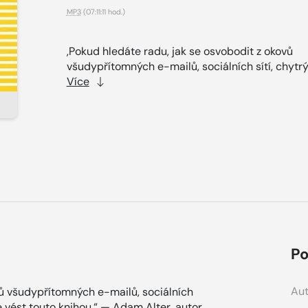
MP3
(07:11:11 hod.)
,Pokud hledáte radu, jak se osvobodit z okovů
všudypřítomných e-mailů, sociálních sítí, chytrý
Více
Po
Aut
vů všudypřítomných e-mailů, sociálních
e vést touto knihou.“ — Adam Alter, autor