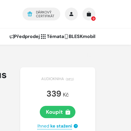
DÁRKOVÝ
CERTIFIKÁT
0
Předprodej
Témata
BLESKmobil
us
AUDIOKNIHA
(
MP3
)
339
Kč
Koupit
Ihned
ke stažení
?