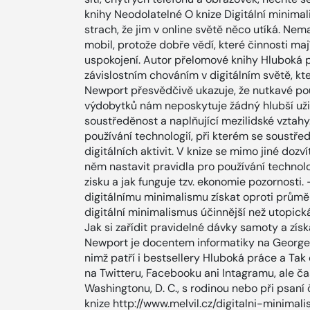
knihy Neodolatelné O knize Digitální minimalis
strach, že jim v online světě něco utíká. Ne
mobil, protože dobře vědí, které činnosti maj
uspokojení. Autor přelomové knihy Hluboká p
závislostním chováním v digitálním světě, kte
Newport přesvědčivě ukazuje, že nutkavé použí
výdobytků nám neposkytuje žádný hlubší užit
soustředěnost a naplňující mezilidské vztahy
používání technologií, při kterém se soustř
digitálních aktivit. V knize se mimo jiné dozví
něm nastavit pravidla pro používání technolo
zisku a jak funguje tzv. ekonomie pozornosti.
digitálnímu minimalismu získat oproti průmě
digitální minimalismus účinnější než utopická
Jak si zařídit pravidelné dávky samoty a zís
Newport je docentem informatiky na Georgeto
nimž patří i bestsellery Hluboká práce a Tak
na Twitteru, Facebooku ani Intagramu, ale č
Washingtonu, D. C., s rodinou nebo při psan
knize http://www.melvil.cz/digitalni-minimal