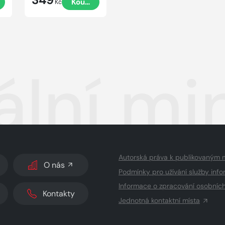
t
Koupit
Kč
tální m
Autorská práva k publikovaným 
O nás
Podmínky pro užívání služby info
Informace o zpracování osobníc
Kontakty
Jednotná kontaktní místa