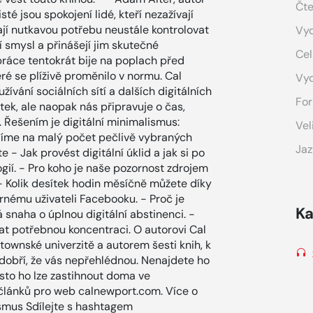
Čte
té jsou spokojení lidé, kteří nezažívají
mají nutkavou potřebu neustále kontrolovat
Vyd
í smysl a přinášejí jim skutečné
Cel
ráce tentokrát bije na poplach před
ré se plíživě proměnilo v normu. Cal
Vy
vání sociálních sítí a dalších digitálních
For
ek, ale naopak nás připravuje o čas,
. Řešením je digitální minimalismus:
Vel
edíme na malý počet pečlivě vybraných
Jaz
te - Jak provést digitální úklid a jak si po
gií. - Pro koho je naše pozornost zdrojem
 - Kolik desítek hodin měsíčně můžete díky
rnému uživateli Facebooku. - Proč je
Ka
 snaha o úplnou digitální abstinenci. -
kat potřebnou koncentraci. O autorovi Cal
wnské univerzitě a autorem šesti knih, k
 dobří, že vás nepřehlédnou. Nenajdete ho
asto ho lze zastihnout doma ve
í článků pro web calnewport.com. Více o
ismus Sdílejte s hashtagem