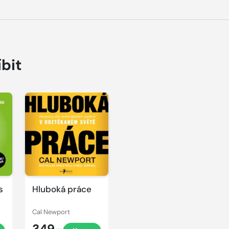
íbit
s
Hluboká práce
Cal Newport
349