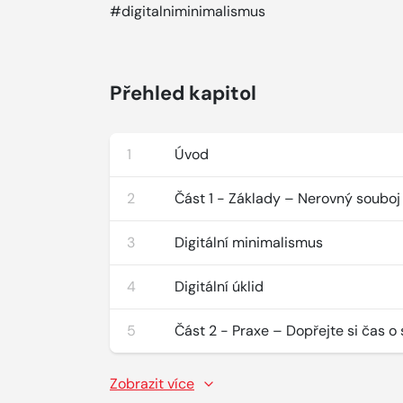
#digitalniminimalismus
Přehled kapitol
1
Úvod
2
Část 1 - Základy – Nerovný souboj
3
Digitální minimalismus
4
Digitální úklid
5
Část 2 - Praxe – Dopřejte si čas o
Zobrazit více