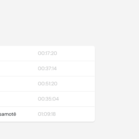
00:17:20
00:37:14
00:51:20
00:35:04
 samotě
01:09:18