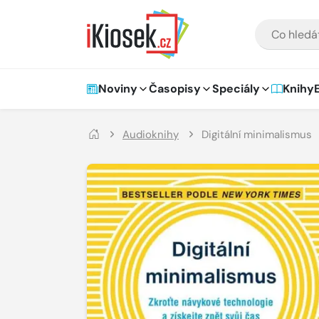
Přejít na hlavní obsah
VYHLEDÁVÁNÍ
Hlavní navigace
Noviny
Časopisy
Speciály
Knihy
Audioknihy
Digitální minimalismus