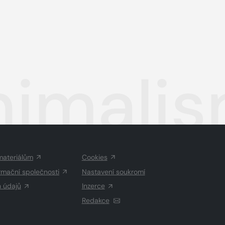
inimali
materiálům
Cookies
rmační společnosti
Nastavení soukromí
h údajů
Inzerce
Redakce