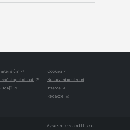
materiálům
Cookies
rmační společnosti
Nastavení soukromí
h údajů
Inzerce
Redakce
Vysázeno
Grand IT s.r.o.