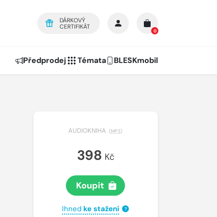
DÁRKOVÝ
CERTIFIKÁT
0
Předprodej
Témata
BLESKmobil
AUDIOKNIHA
(
MP3
)
398
Kč
Koupit
Ihned
ke stažení
?