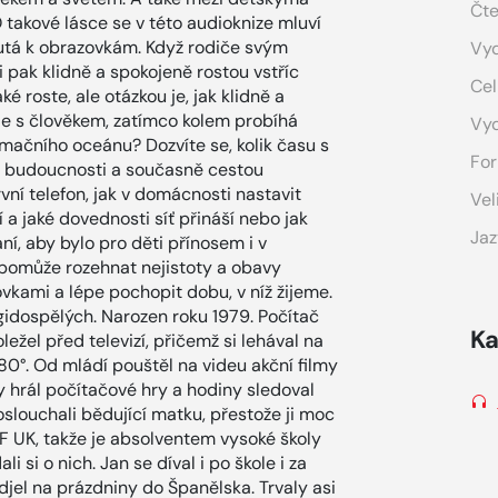
Čte
takové lásce se v této audioknize mluví
poutá k obrazovkám. Když rodiče svým
Vyd
i pak klidně a spokojeně rostou vstříc
Cel
é roste, ale otázkou je, jak klidně a
je s člověkem, zatímco kolem probíhá
Vy
ormačního oceánu? Dozvíte se, kolik času s
For
 v budoucnosti a současně cestou
vní telefon, jak v domácnosti nastavit
Vel
 a jaké dovednosti síť přináší nebo jak
Jaz
, aby bylo pro děti přínosem i v
 pomůže rozehnat nejistoty a obavy
kami a lépe pochopit dobu, v níž žijeme.
igidospělých. Narozen roku 1979. Počítač
Ka
ležel před televizí, přičemž si lehával na
80°. Od mládí pouštěl na videu akční filmy
y hrál počítačové hry a hodiny sledoval
poslouchali bědující matku, přestože ji moc
FF UK, takže je absolventem vysoké školy
i si o nich. Jan se díval i po škole i za
 odjel na prázdniny do Španělska. Trvaly asi