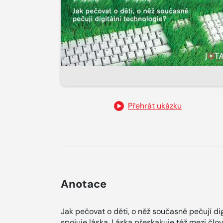
Přehrát ukázku
Anotace
Jak pečovat o děti, o něž současně pečují di
spojuje láska. Láska přeskakuje též mezi čl