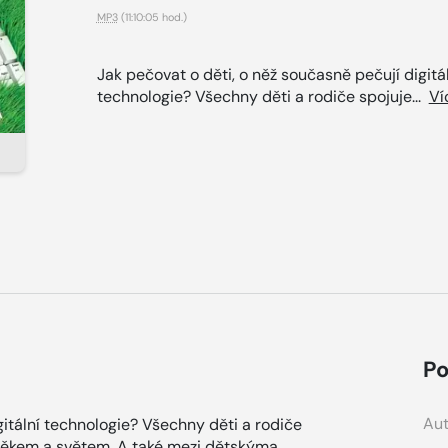
MP3
(11:10:05 hod.)
Jak pečovat o děti, o něž současně pečují digitá
technologie? Všechny děti a rodiče spojuje...
Ví
Po
Aut
gitální technologie? Všechny děti a rodiče
ověkem a světem. A také mezi dětskýma