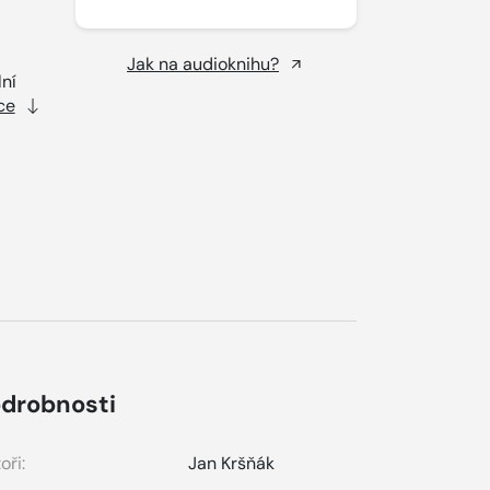
Jak na audioknihu?
lní
ce
drobnosti
oři:
Jan Kršňák