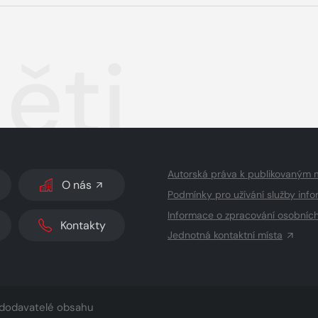
ěti
Autorská práva k publikovaným 
O nás
Podmínky pro užívání služby info
Informace o zpracování osobníc
Kontakty
Jednotná kontaktní místa
dodavatelé obsahu