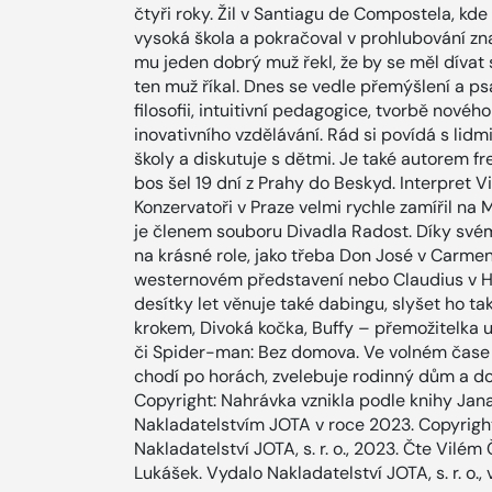
čtyři roky. Žil v Santiagu de Compostela, kd
vysoká škola a pokračoval v prohlubování zna
mu jeden dobrý muž řekl, že by se měl dívat s
ten muž říkal. Dnes se vedle přemýšlení a ps
filosofii, intuitivní pedagogice, tvorbě nové
inovativního vzdělávání. Rád si povídá s lidmi
školy a diskutuje s dětmi. Je také autorem f
bos šel 19 dní z Prahy do Beskyd. Interpret 
Konzervatoři v Praze velmi rychle zamířil na
je členem souboru Divadla Radost. Díky sv
na krásné role, jako třeba Don José v Carm
westernovém představení nebo Claudius v Ha
desítky let věnuje také dabingu, slyšet ho t
krokem, Divoká kočka, Buffy – přemožitelka 
či Spider-man: Bez domova. Ve volném čase a
chodí po horách, zvelebuje rodinný dům a do
Copyright: Nahrávka vznikla podle knihy Jan
Nakladatelstvím JOTA v roce 2023. Copyrigh
Nakladatelství JOTA, s. r. o., 2023. Čte Vilém 
Lukášek. Vydalo Nakladatelství JOTA, s. r. o.,