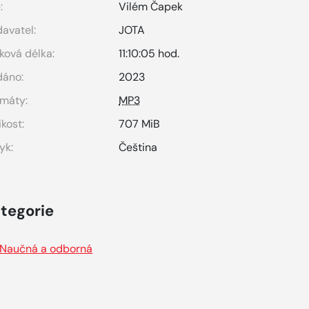
:
Vilém Čapek
avatel:
JOTA
ková délka:
11:10:05 hod.
dáno:
2023
máty:
MP3
ikost:
707 MiB
yk:
Čeština
tegorie
Naučná a odborná