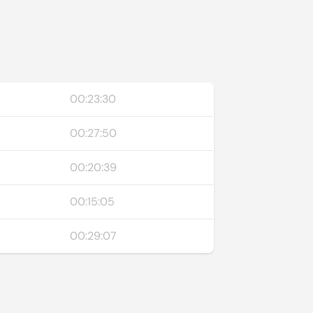
00:23:30
ů
00:27:50
00:20:39
00:15:05
00:29:07