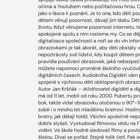
očima a Youtubem nebo počítačovou hrou. O 
jako o lásce k poznání. Je to ona, kdo děti 
dětem věnují pozornost, dávají jim lásku. Dět
životu. Když věnujeme pozornost internetu, tak
spokojeně spolu s ním rosteme my. Co se dě
digitalizace společnosti a noří se do vln inf
obrazovkami je tak akorát, aby děti obstály
nepoztrácely své lidství, kdy koupit dětem pr
pravidla používání obrazovek, jaká nebezpečí
můžete napomoci proměně školního vyučování
digitálních časech. Audiokniha Digiděti vám
spojené s výchovou dětí obklopených obrazov
Autor Jan Kršňák – zklidňovatel digidětí a d
má od 11 let, mobil od roku 2000. Pubertu pro
bok, takže vídal obrazovku otočenou o 90°–1
sobě i o mnoho let mladšímu bratrovi. Hodin
bratry, jak dělají totéž. Všichni společně ne
dobře slyšeli. Vystudoval filmovou vědu na 
vidění. Ve škole hodně sledovali filmy a povídal
školou. Díval se pořád. Stejně tolik četl. Pak