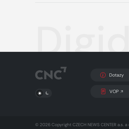
Digid
Dotazy
PŘEPNOUT SVĚTLÝ/TMAVÝ REŽIM
VOP
© 2026 Copyright
CZECH NEWS CENTER a.s.
a 