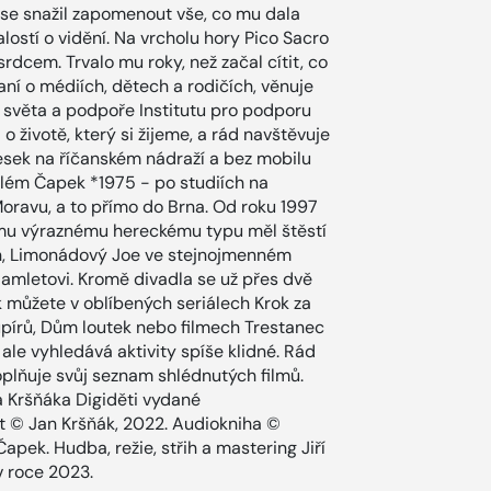
e se snažil zapomenout vše, co mu dala
lostí o vidění. Na vrcholu hory Pico Sacro
rdcem. Trvalo mu roky, než začal cítit, co
aní o médiích, dětech a rodičích, věnuje
ho světa a podpoře Institutu pro podporu
 o životě, který si žijeme, a rád navštěvuje
resek na říčanském nádraží a bez mobilu
Vilém Čapek *1975 - po studiích na
 Moravu, a to přímo do Brna. Od roku 1997
ému výraznému hereckému typu měl štěstí
en, Limonádový Joe ve stejnojmenném
mletovi. Kromě divadla se už přes dvě
ak můžete v oblíbených seriálech Krok za
upírů, Dům loutek nebo filmech Trestanec
le vyhledává aktivity spíše klidné. Rád
plňuje svůj seznam shlédnutých filmů.
a Kršňáka Digiděti vydané
t © Jan Kršňák, 2022. Audiokniha ©
Čapek. Hudba, režie, střih a mastering Jiří
 v roce 2023.