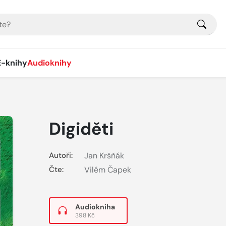
E-knihy
Audioknihy
Digiděti
Autoři:
Jan Kršňák
Čte:
Vilém Čapek
Audiokniha
398 Kč