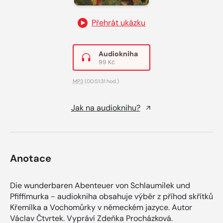
Přehrát ukázku
Audiokniha
99 Kč
MP3
(00:51:31 hod.)
Jak na audioknihu?
Anotace
Die wunderbaren Abenteuer von Schlaumilek und
Pfiffimurka - audiokniha obsahuje výběr z příhod skřítků
Křemílka a Vochomůrky v německém jazyce. Autor
Václav Čtvrtek. Vypráví Zdeňka Procházková.