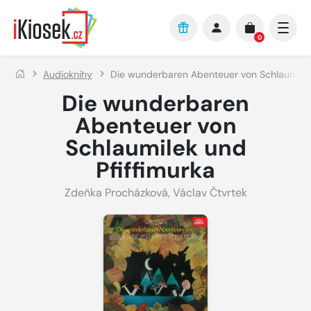
Přejít na hlavní obsah
0
Audioknihy
Die wunderbaren Abenteuer von Schlaumilek
Die wunderbaren
Abenteuer von
Schlaumilek und
Pfiffimurka
Zdeňka Procházková
,
Václav Čtvrtek