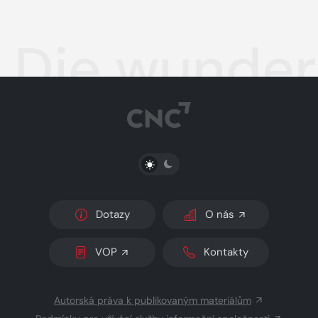
Die wunder
PŘEPNOUT SVĚTLÝ/TMAVÝ REŽIM
Dotazy
O nás
VOP
Kontakty
Autorská práva k publikovaným materiálům