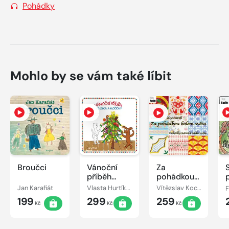
Pohádky
Mohlo by se vám také líbit
Broučci
Vánoční
Za
příběh
pohádkou
pejska a
kolem
Jan Karafiát
Vlasta Hurtíková
Vítězslav Kocourek
kočičky
světa
199
299
259
Kč
Kč
Kč