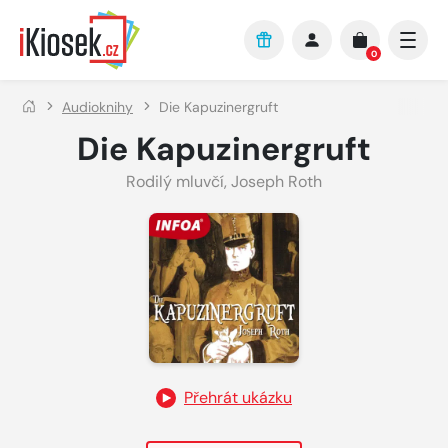
Přejít na hlavní obsah
0
Audioknihy
Die Kapuzinergruft
Die Kapuzinergruft
Rodilý mluvčí
,
Joseph Roth
Přehrát ukázku