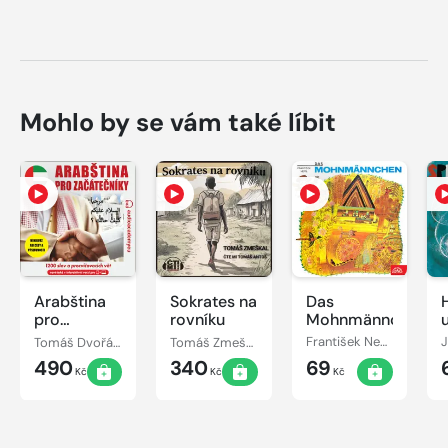
Mohlo by se vám také líbit
Arabština
Sokrates na
Das
pro
rovníku
Mohnmännchen
začátečníky
Tomáš Dvořáček
Tomáš Zmeškal
František Nepil
490
340
69
Kč
Kč
Kč