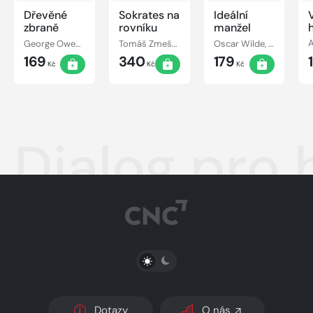
Dřevěné
Sokrates na
Ideální
zbraně
rovníku
manžel
George Owen Baxter
Tomáš Zmeškal
Oscar Wilde, Karel Gissübel
A
169
340
179
Kč
Kč
Kč
Dialog pro 
PŘEPNOUT SVĚTLÝ/TMAVÝ REŽIM
Dotazy
O nás