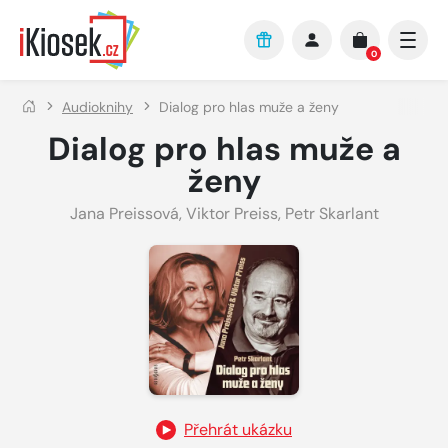
Přejít na hlavní obsah
0
Audioknihy
Dialog pro hlas muže a ženy
Dialog pro hlas muže a
ženy
Jana Preissová
,
Viktor Preiss
,
Petr Skarlant
Přehrát ukázku