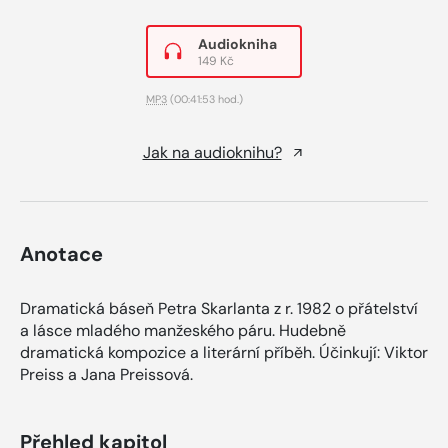
Audiokniha
149 Kč
MP3
(00:41:53 hod.)
Jak na audioknihu?
Anotace
Dramatická báseň Petra Skarlanta z r. 1982 o přátelství
a lásce mladého manžeského páru. Hudebně
dramatická kompozice a literární příběh. Účinkují: Viktor
Preiss a Jana Preissová.
Přehled kapitol