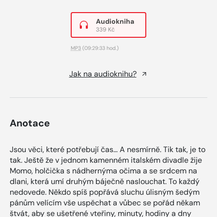
Audiokniha
339 Kč
MP3
(09:29:33 hod.)
Jak na audioknihu?
Anotace
Jsou věci, které potřebují čas… A nesmírně. Tik tak, je to
tak. Ještě že v jednom kamenném italském divadle žije
Momo, holčička s nádhernýma očima a se srdcem na
dlani, která umí druhým báječně naslouchat. To každý
nedovede. Někdo spíš popřává sluchu úlisným šedým
pánům velícím vše uspěchat a vůbec se pořád někam
štvát, aby se ušetřené vteřiny, minuty, hodiny a dny