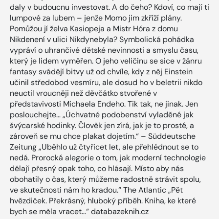
daly v budoucnu investovat. A do čeho? Kdoví, co mají ti
lumpové za lubem – jenže Momo jim zkříží plány.
Pomůžou jí želva Kasiopeja a Mistr Hóra z domu
Nikdenení v ulici Nikdynebyla? Symbolická pohádka
vypráví o uhrančivé dětské nevinnosti a smyslu času,
který je lidem vyměřen. O jeho veličinu se sice v žánru
fantasy svádějí bitvy už od chvíle, kdy z něj Einstein
učinil středobod vesmíru, ale dosud ho v beletrii nikdo
neuctil vroucněji než děvčátko stvořené v
představivosti Michaela Endeho. Tik tak, ne jinak. Jen
poslouchejte… „Úchvatné podobenství vyladěné jak
švýcarské hodinky. Člověk jen zírá, jak je to prosté, a
zároveň se mu chce plakat dojetím.“ – Süddeutsche
Zeitung „Uběhlo už čtyřicet let, ale přehlédnout se to
nedá. Prorocká alegorie o tom, jak moderní technologie
dělají přesný opak toho, co hlásají. Místo aby nás
obohatily o čas, který můžeme radostně strávit spolu,
ve skutečnosti nám ho kradou.“ The Atlantic „Pět
hvězdiček. Překrásný, hluboký příběh. Kniha, ke které
bych se měla vracet…“ databazeknih.cz