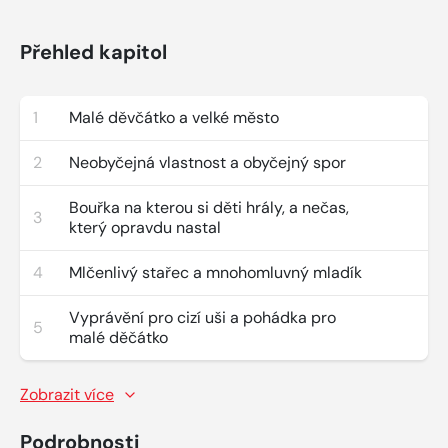
Přehled kapitol
1
Malé děvčátko a velké město
2
Neobyčejná vlastnost a obyčejný spor
Bouřka na kterou si děti hrály, a nečas,
3
který opravdu nastal
4
Mlčenlivý stařec a mnohomluvný mladík
Vyprávění pro cizí uši a pohádka pro
5
malé děčátko
Zobrazit více
Podrobnosti