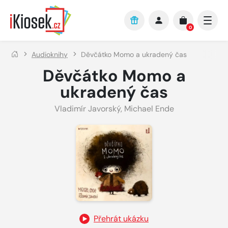
Přejít na hlavní obsah
0
Audioknihy
Děvčátko Momo a ukradený čas
Děvčátko Momo a
ukradený čas
Vladimír Javorský
,
Michael Ende
Přehrát ukázku