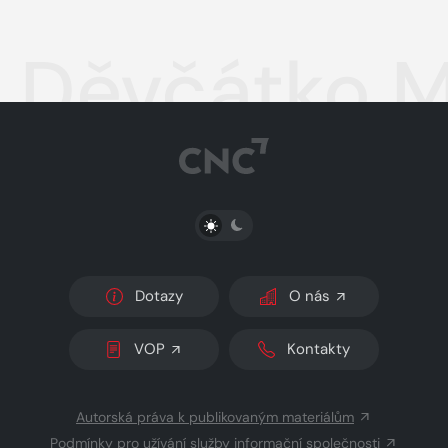
Děvčátko 
PŘEPNOUT SVĚTLÝ/TMAVÝ REŽIM
Dotazy
O nás
VOP
Kontakty
Autorská práva k publikovaným materiálům
Podmínky pro užívání služby informační společnosti