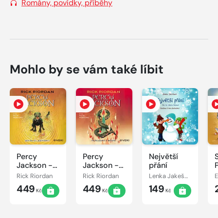
Romány, povídky, příběhy
Mohlo by se vám také líbit
Percy
Percy
Největší
Jackson -
Jackson -
přání
Bitva o
Poslední z
Rick Riordan
Rick Riordan
Lenka Jakešová
labyrint
bohů
449
449
149
Kč
Kč
Kč