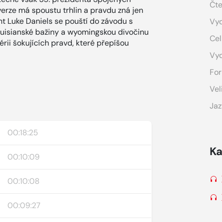
Čte
verze má spoustu trhlin a pravdu zná jen
Luke Daniels se pouští do závodu s
Vyd
ouisianské bažiny a wyomingskou divočinu
Cel
rii šokujících pravd, které přepíšou
Vy
For
Vel
Jaz
00:18:25
Ka
00:10:09
00:10:08
00:09:27