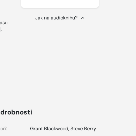
Jak na audioknihu?
lasu
drobnosti
oři:
Grant Blackwood
,
Steve Berry