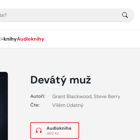
E-knihy
Audioknihy
Devátý muž
Autoři:
Grant Blackwood
,
Steve Berry
Čte:
Vilém Udatný
Audiokniha
469 Kč