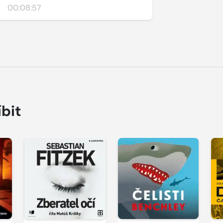
00:08:57
íbit
Přehrát
Přehrát
P
ukázku
ukázku
u