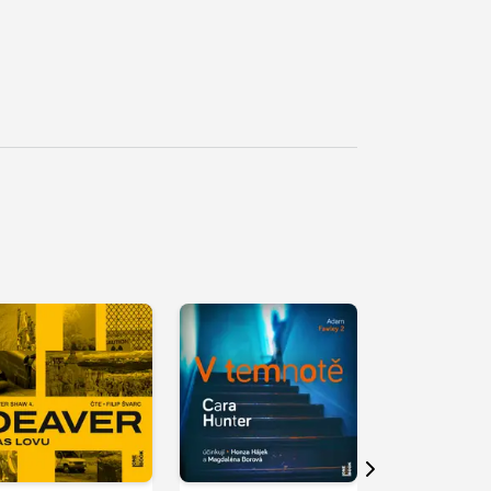
řehrát
kázku
Přehrát
Přehrát
ukázku
ukázku
Další