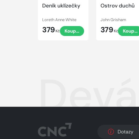
Deník uklízečky
Ostrov duchů
Loreth Anne White
John Grisham
379
379
Koupit
Koupit
Kč
Kč
Devá
Dotazy