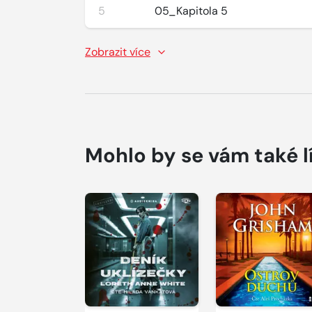
5
05_Kapitola 5
Zobrazit více
Mohlo by se vám také l
Přehrát
Přehrát
ukázku
ukázku