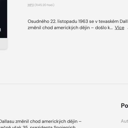
MP3
(11:45:20 hod.)
Osudného 22. listopadu 1963 se v texaském Dal
změnil chod amerických dějin – došlo k...
Více
Po
Aut
Dallasu změnil chod amerických dějin –
tečně však 35. prezidenta Spojených