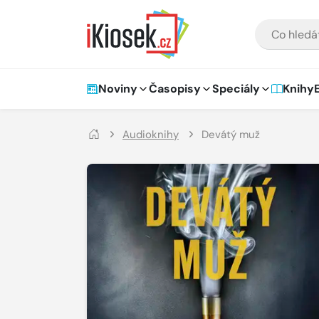
Přejít na hlavní obsah
VYHLEDÁVÁNÍ
Hlavní navigace
Noviny
Časopisy
Speciály
Knihy
Audioknihy
Devátý muž