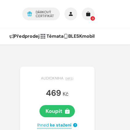
DÁRKOVÝ
CERTIFIKÁT
0
Předprodej
Témata
BLESKmobil
AUDIOKNIHA
(
MP3
)
469
Kč
Koupit
Ihned
ke stažení
?