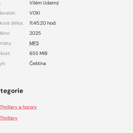
:
Vilém Udatný
avatel:
VOXI
ková délka:
11:45:20 hod.
dáno:
2025
máty:
MP3
ikost:
655 MiB
yk:
Čeština
tegorie
Thrillery a horory
Thrillery