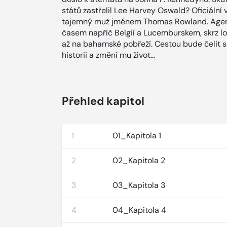
států zastřelil Lee Harvey Oswald? Oficiální 
tajemný muž jménem Thomas Rowland. Agent 
časem napříč Belgií a Lucemburskem, skrz l
až na bahamské pobřeží. Cestou bude čelit sé
historii a změní mu život…
Přehled kapitol
1
01_Kapitola 1
2
02_Kapitola 2
3
03_Kapitola 3
4
04_Kapitola 4