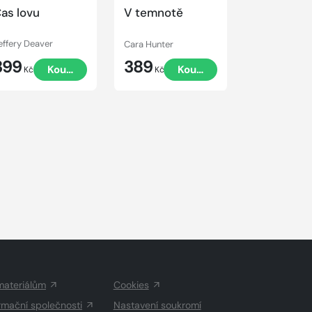
as lovu
V temnotě
Nekrosko
effery Deaver
Cara Hunter
Brian Lumley
399
389
469
Koupit
Koupit
Kč
Kč
Kč
materiálům
Cookies
rmační společnosti
Nastavení soukromí