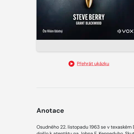
Přehrát ukázku
Anotace
Osudného 22. listopadu 1963 se v texaském 
došlo k atentátu na Johna F. Kennedyho. Sku