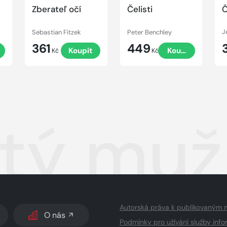
Zberateľ očí
Čelisti
Č
Sebastian Fitzek
Peter Benchley
J
361
449
Koupit
Koupit
Kč
Kč
tý muž
Autorská práva k publikovaným 
O nás
Podmínky pro užívání služby info