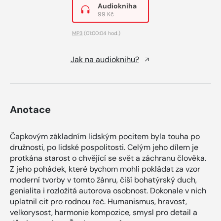
Audiokniha
99 Kč
MP3
(01:00:04 hod.)
Jak na audioknihu?
Anotace
Čapkovým základním lidským pocitem byla touha po
družnosti, po lidské pospolitosti. Celým jeho dílem je
protkána starost o chvějící se svět a záchranu člověka.
Z jeho pohádek, které bychom mohli pokládat za vzor
moderní tvorby v tomto žánru, čiší bohatýrský duch,
genialita i rozložitá autorova osobnost. Dokonale v nich
uplatnil cit pro rodnou řeč. Humanismus, hravost,
velkorysost, harmonie kompozice, smysl pro detail a