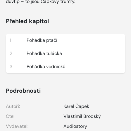
důvtip – to jsou Čapkovy trumfy.
Přehled kapitol
1
Pohádka ptačí
2
Pohádka tulácká
3
Pohádka vodnická
Podrobnosti
Autoři:
Karel Čapek
Čte:
Vlastimil Brodský
Vydavatel:
Audiostory