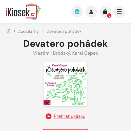
Přejít na hlavní obsah
0
Audioknihy
Devatero pohádek
Devatero pohádek
Vlastimil Brodský
,
Karel Čapek
Přehrát ukázku