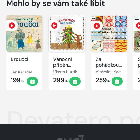
Mohlo by se vám také líbit
Broučci
Vánoční
Za
příběh
pohádkou
pejska a
kolem
Jan Karafiát
Vlasta Hurtíková
Vítězslav Kocourek
kočičky
světa
199
299
259
Kč
Kč
Kč
Devatero 