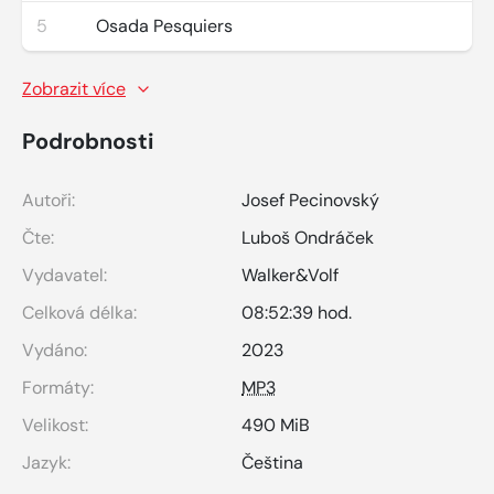
5
Osada Pesquiers
Zobrazit více
Podrobnosti
Autoři:
Josef Pecinovský
Čte:
Luboš Ondráček
Vydavatel:
Walker&Volf
Celková délka:
08:52:39 hod.
Vydáno:
2023
Formáty:
MP3
Velikost:
490 MiB
Jazyk:
Čeština