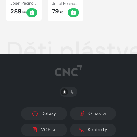
kamaráde
Josef Pecinovský
Josef Pecinovský
289
79
Kč
Kč
Děti plástv
PŘEPNOUT SVĚTLÝ/TMAVÝ REŽIM
Dotazy
O nás
VOP
Kontakty