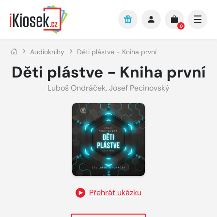
Přejít na hlavní obsah
0
Audioknihy
Děti plástve - Kniha první
Děti plástve - Kniha první
Luboš Ondráček
,
Josef Pecinovský
Přehrát ukázku