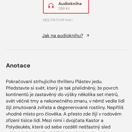
Audiokniha
289 Kč
MP3
(08:52:39 hod.)
Jak na audioknihu?
Anotace
Pokračovaní strhujícího thrilleru Plástev jedu.
Představte si svět, který je tak přelidněný, že povrch
kontinentů je zastavěný do výšky několika set metrů,
svět věčné tmy a nekonečného zmaru, v němž vedle lidí
žijí zmutovaná zvířata a degenerované rostliny. Nepříliš
vhodné místo pro člověka. A přesto zde žijí v rodovém
zřízení tisíce lidí. Mezi nimi i dvojčata Kastor a
Polydeukés, které od sebe rozdělí nešťastný sled