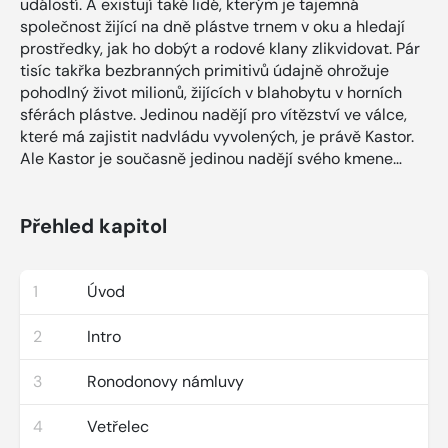
událostí. A existují také lidé, kterým je tajemná
společnost žijící na dně plástve trnem v oku a hledají
prostředky, jak ho dobýt a rodové klany zlikvidovat. Pár
tisíc takřka bezbranných primitivů údajně ohrožuje
pohodlný život milionů, žijících v blahobytu v horních
sférách plástve. Jedinou nadějí pro vítězství ve válce,
které má zajistit nadvládu vyvolených, je právě Kastor.
Ale Kastor je současně jedinou nadějí svého kmene…
Přehled kapitol
1
Úvod
2
Intro
3
Ronodonovy námluvy
4
Vetřelec