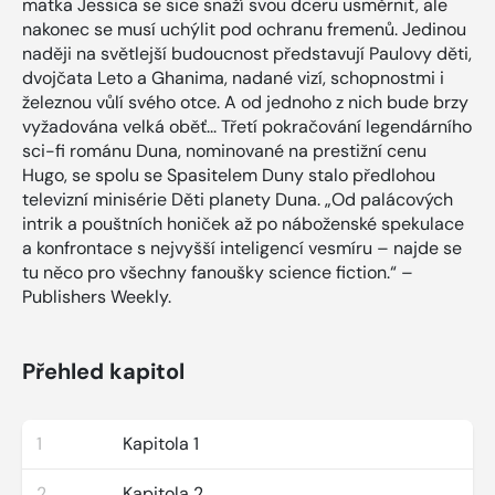
matka Jessica se sice snaží svou dceru usměrnit, ale
nakonec se musí uchýlit pod ochranu fremenů. Jedinou
naději na světlejší budoucnost představují Paulovy děti,
dvojčata Leto a Ghanima, nadané vizí, schopnostmi i
železnou vůlí svého otce. A od jednoho z nich bude brzy
vyžadována velká oběť... Třetí pokračování legendárního
sci-fi románu Duna, nominované na prestižní cenu
Hugo, se spolu se Spasitelem Duny stalo předlohou
televizní minisérie Děti planety Duna. „Od palácových
intrik a pouštních honiček až po náboženské spekulace
a konfrontace s nejvyšší inteligencí vesmíru – najde se
tu něco pro všechny fanoušky science fiction.“ –
Publishers Weekly.
Přehled kapitol
1
Kapitola 1
2
Kapitola 2