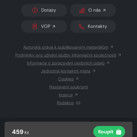
Dotazy
O nás
VOP
Kontakty
Autorská práva k publikovaným materiálům
Podmínky pro užívání služby informační společnosti
Informace o zpracování osobních údajů
Jednotná kontaktní místa
Cookies
Nastavení soukromí
Inzerce
Redakce
© 2026 Copyright
CZECH NEWS CENTER a.s.
a dodavatelé
459
Koupit
Kč
obsahu