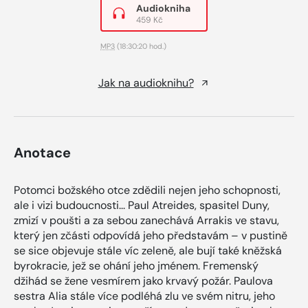
Audiokniha
459 Kč
MP3
(18:30:20 hod.)
Jak na audioknihu?
Anotace
Potomci božského otce zdědili nejen jeho schopnosti,
ale i vizi budoucnosti... Paul Atreides, spasitel Duny,
zmizí v poušti a za sebou zanechává Arrakis ve stavu,
který jen zčásti odpovídá jeho představám – v pustině
se sice objevuje stále víc zeleně, ale bují také kněžská
byrokracie, jež se ohání jeho jménem. Fremenský
džihád se žene vesmírem jako krvavý požár. Paulova
sestra Alia stále více podléhá zlu ve svém nitru, jeho