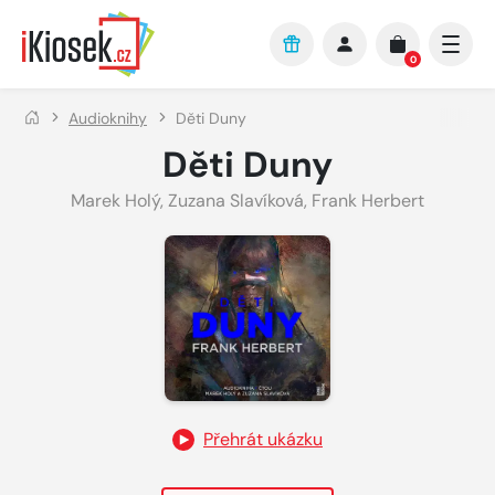
Přejít na hlavní obsah
0
Audioknihy
Děti Duny
Děti Duny
Marek Holý
,
Zuzana Slavíková
,
Frank Herbert
Přehrát ukázku