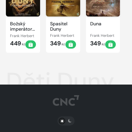
Božský
Spasitel
Duna
imperátor
Duny
Duny
Frank Herbert
Frank Herbert
Frank Herbert
449
349
349
Kč
Kč
Kč
Děti Duny
PŘEPNOUT SVĚTLÝ/TMAVÝ REŽIM