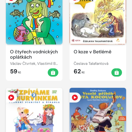
O čtyřech vodnických
O koze v Betlémě
oplátkách
Václav Čtvrtek, Vlastimil Brodský
Česlava Talafantová
59
62
Kč
Kč