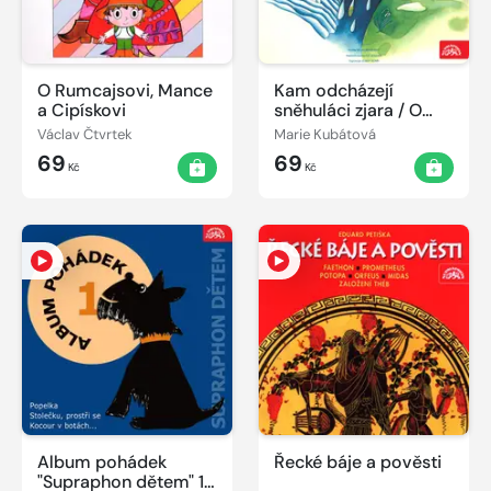
O Rumcajsovi, Mance
Kam odcházejí
a Cipískovi
sněhuláci zjara / O
kozlíčkovi Kryšpínovi
Václav Čtvrtek
Marie Kubátová
a neposlušné koze
69
69
Róze
Kč
Kč
Album pohádek
Řecké báje a pověsti
"Supraphon dětem" 1.