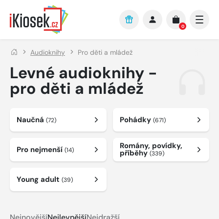
Přejít na hlavní obsah
0
Audioknihy
Pro děti a mládež
Levné audioknihy -
pro děti a mládež
Naučná
Pohádky
(72)
(671)
Romány, povídky,
Pro nejmenší
(14)
příběhy
(339)
Young adult
(39)
Nejnovější
Nejlevnější
Nejdražší