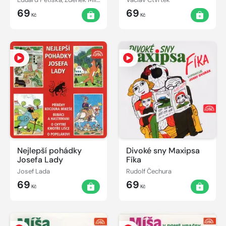
přišel, Krtek a
69
69
paraplíčko, Krtek a
Kč
Kč
autíčko
Nejlepší pohádky
Divoké sny Maxipsa
Josefa Lady
Fíka
Josef Lada
Rudolf Čechura
69
69
Kč
Kč