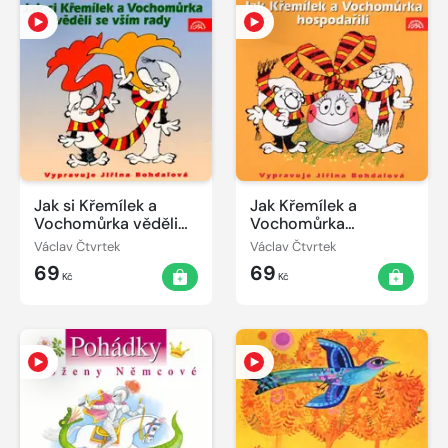
Jak si Křemílek a
Jak Křemílek a
Vochomůrka věděli
Vochomůrka
se vším rady
hospodařili
Václav Čtvrtek
Václav Čtvrtek
69
69
Kč
Kč