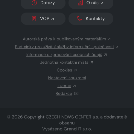
Dotazy
O nás
VOP
Kontakty
Autorská práva k publikovaným materiálům
Podmínky pro užívání služby informační společnosti
Informace o zpracování osobních údajů
Jednotná kontaktní místa
Cookies
Nastavení soukromí
Inzerce
Redakce
© 2026 Copyright
CZECH NEWS CENTER a.s.
a dodavatelé
obsahu
Vysázeno
Grand IT s.r.o.