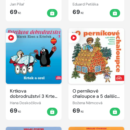
/Popelka, Stolečku,
Jan Pilař
Eduard Petiška
prostři se, Kocour v
69
69
botách..../
Kč
Kč
Krtkova
O perníkové
dobrodružství 3 Krtek
chaloupce a 5 dalších
a orel
pohádek
Hana Doskočilová
Božena Němcová
69
69
Kč
Kč