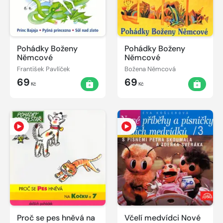
Pohádky Boženy
Pohádky Boženy
Němcové
Němcové
František Pavlíček
Božena Němcová
69
69
Kč
Kč
Proč se pes hněvá na
Včelí medvídci Nové