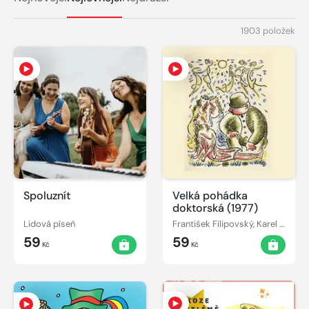
1903 položek
Spoluznít
Velká pohádka
doktorská (1977)
Lidová píseň
František Filipovský, Karel Čapek
59
59
Kč
Kč