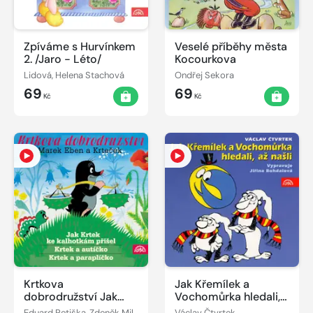
Zpíváme s Hurvínkem
Veselé příběhy města
2. /Jaro - Léto/
Kocourkova
Lidová, Helena Stachová
Ondřej Sekora
69
69
Kč
Kč
Krtkova
Jak Křemílek a
dobrodružství Jak
Vochomůrka hledali,
Krtek ke kalhotkám
až našli
Eduard Petiška, Zdeněk Miler
Václav Čtvrtek