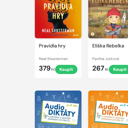
Přehrát
Přehrát
ukázku
ukázku
Pravidla hry
Eliška Rebelka
Neal Shusterman
Pavlína Jurková
379
267
Koupit
Koupit
Kč
Kč
Přehrát
Přehrát
ukázku
ukázku