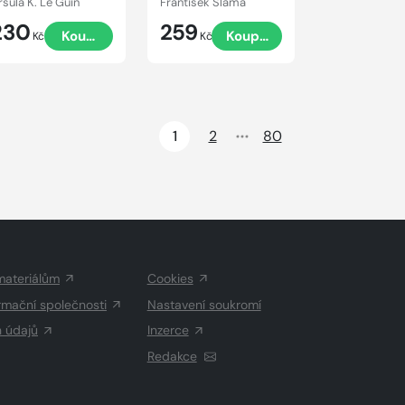
rsula K. Le Guin
František Sláma
230
259
Koupit
Koupit
Kč
Kč
1
2
80
materiálům
Cookies
rmační společnosti
Nastavení soukromí
h údajů
Inzerce
Redakce