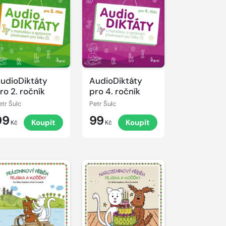
řehrát
kázku
udioDiktáty
AudioDiktáty
ro 2. ročník
pro 4. ročník
etr Šulc
Petr Šulc
99
99
Koupit
Koupit
Kč
Kč
řehrát
kázku