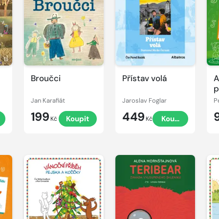
Přehrát
Přehrát
P
ukázku
ukázku
u
Broučci
Přístav volá
A
p
Jan Karafiát
Jaroslav Foglar
P
199
449
Koupit
Koupit
Kč
Kč
Přehrát
Přehrát
P
ukázku
ukázku
u