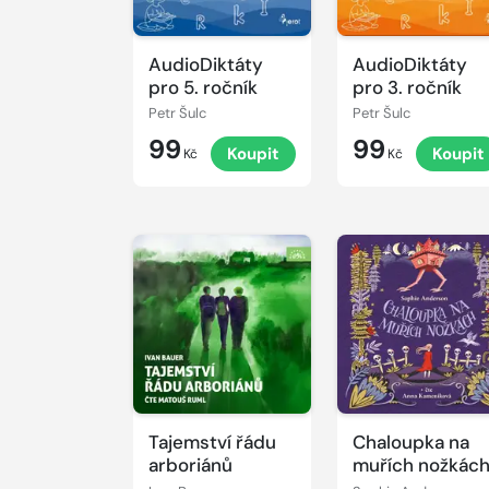
AudioDiktáty
AudioDiktáty
pro 5. ročník
pro 3. ročník
Petr Šulc
Petr Šulc
99
99
Koupit
Koupit
Kč
Kč
Přehrát
Přehrát
ukázku
ukázku
Tajemství řádu
Chaloupka na
arboriánů
muřích nožkác