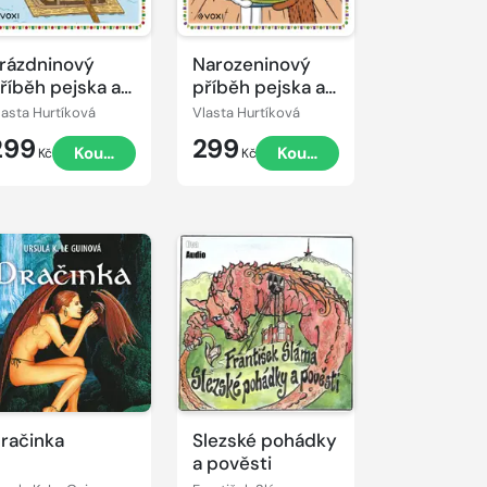
rázdninový
Narozeninový
říběh pejska a
příběh pejska a
očičky
kočičky
lasta Hurtíková
Vlasta Hurtíková
299
299
Koupit
Koupit
Kč
Kč
řehrát
kázku
račinka
Slezské pohádky
a pověsti