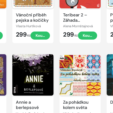
Vánoční příběh
Teribear 2 –
P
pejska a kočičky
Záhada
p
vyloupeného
k
Vlasta Hurtíková
Alena Mornštajnová
V
skleníku
299
299
Koupit
Koupit
Kč
Kč
Přehrát
P
Přehrát
ukázku
u
ukázku
Annie a
Za pohádkou
D
h
berlepsové
kolem světa