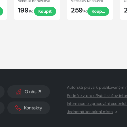
Vendula Borůvková
Vítězslav Kocourek
U
199
259
Koupit
Koupit
Kč
Kč
Autorská práva k publikovaným 
O nás
Podmínky pro užívání služby info
Informace o zpracování osobníc
Kontakty
Jednotná kontaktní místa