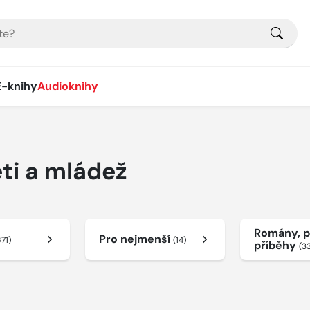
E-knihy
Audioknihy
ti a mládež
Romány, p
Pro nejmenší
671)
(14)
příběhy
(3