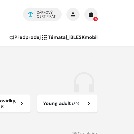
DÁRKOVÝ
CERTIFIKÁT
0
Předprodej
Témata
BLESKmobil
ovídky,
Young adult
(39)
39)
1903 položek