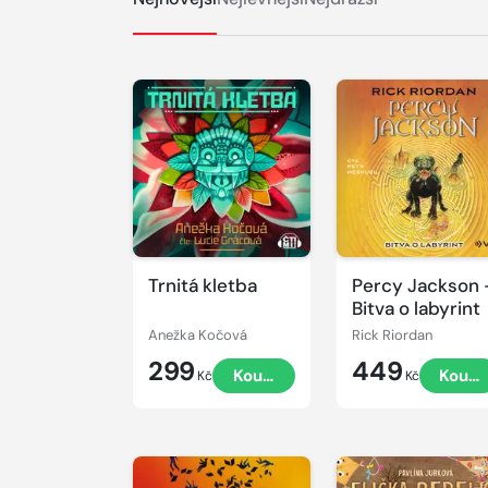
Přehrát
Přehrát
ukázku
ukázku
Trnitá kletba
Percy Jackson 
Bitva o labyrint
Anežka Kočová
Rick Riordan
299
449
Koupit
Koupi
Kč
Kč