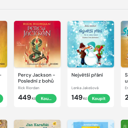
Přehrát
Přehrát
P
ukázku
ukázku
u
-
Percy Jackson -
Největší přání
S
Poslední z bohů
u
Rick Riordan
Lenka Jakešová
E
449
149
t
Koupit
Koupit
Kč
Kč