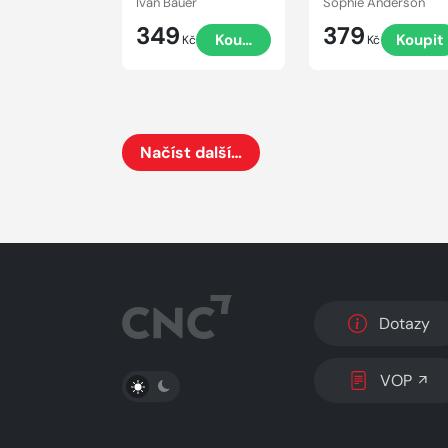
Ivan Bauer
Sophie Anderson
349
379
Koupit
Koupit
Kč
Kč
Načíst další…
Načte dalších 24 položek na aktuální stránku
Dotazy
PŘEPNOUT SVĚTLÝ/TMAVÝ REŽIM
VOP