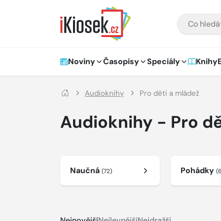
Přejít na hlavní obsah
VYHLEDÁVÁNÍ
Hlavní navigace
Noviny
Časopisy
Speciály
Knihy
Audioknihy
Pro děti a mládež
Audioknihy - Pro dě
Naučná
Pohádky
(72)
(
Nejnovější
Nejlevnější
Nejdražší