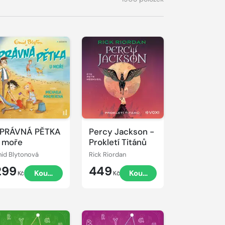
řehrát
kázku
PRÁVNÁ PĚTKA
Percy Jackson -
 moře
Prokletí Titánů
nid Blytonová
Rick Riordan
299
449
Koupit
Koupit
Kč
Kč