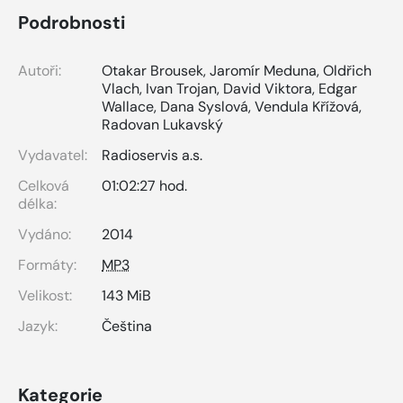
Podrobnosti
Autoři:
Otakar Brousek
,
Jaromír Meduna
,
Oldřich
Vlach
,
Ivan Trojan
,
David Viktora
,
Edgar
Wallace
,
Dana Syslová
,
Vendula Křížová
,
Radovan Lukavský
Vydavatel:
Radioservis a.s.
Celková
01:02:27 hod.
délka:
Vydáno:
2014
Formáty:
MP3
Velikost:
143 MiB
Jazyk:
Čeština
Kategorie