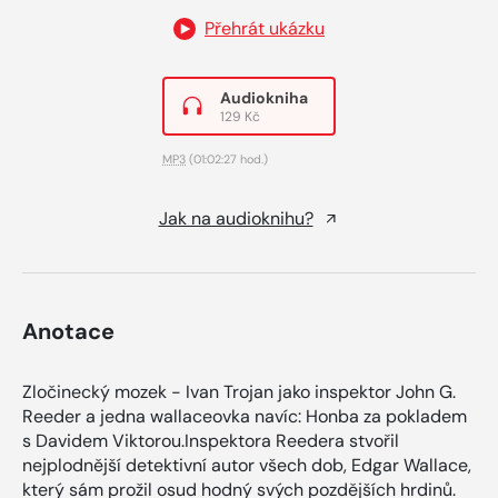
Přehrát ukázku
Audiokniha
129 Kč
MP3
(01:02:27 hod.)
Jak na audioknihu?
Anotace
Zločinecký mozek - Ivan Trojan jako inspektor John G.
Reeder a jedna wallaceovka navíc: Honba za pokladem
s Davidem Viktorou.Inspektora Reedera stvořil
nejplodnější detektivní autor všech dob, Edgar Wallace,
který sám prožil osud hodný svých pozdějších hrdinů.