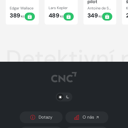
pilot
Edgar Wallace
Lars Kepler
Antoine de Saint-Exupéry
389
489
349
Kč
Kč
Kč
Detektivní
PŘEPNOUT SVĚTLÝ/TMAVÝ REŽIM
Dotazy
O nás