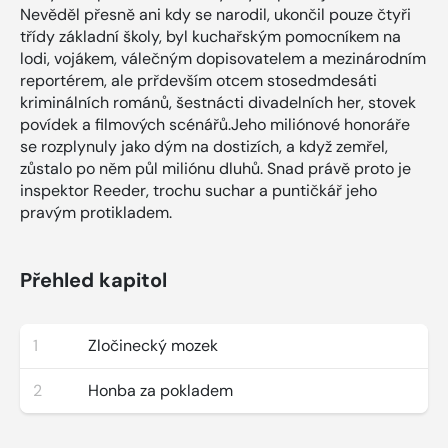
Nevěděl přesně ani kdy se narodil, ukončil pouze čtyři
třídy základní školy, byl kuchařským pomocníkem na
lodi, vojákem, válečným dopisovatelem a mezinárodním
reportérem, ale prřdevším otcem stosedmdesáti
kriminálních románů, šestnácti divadelních her, stovek
povídek a filmových scénářů.Jeho miliónové honoráře
se rozplynuly jako dým na dostizích, a když zemřel,
zůstalo po něm půl miliónu dluhů. Snad právě proto je
inspektor Reeder, trochu suchar a puntičkář jeho
pravým protikladem.
Přehled kapitol
1
Zločinecký mozek
2
Honba za pokladem