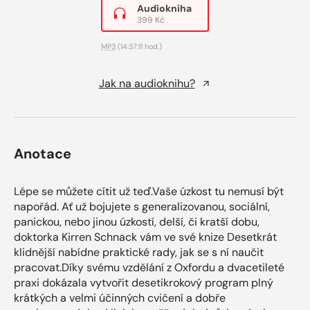
Audiokniha
399 Kč
MP3
(14:37:11 hod.)
Jak na audioknihu?
Anotace
Lépe se můžete cítit už teď.Vaše úzkost tu nemusí být
napořád. Ať už bojujete s generalizovanou, sociální,
panickou, nebo jinou úzkostí, delší, či kratší dobu,
doktorka Kirren Schnack vám ve své knize Desetkrát
klidnější nabídne praktické rady, jak se s ní naučit
pracovat.Díky svému vzdělání z Oxfordu a dvacetileté
praxi dokázala vytvořit desetikrokový program plný
krátkých a velmi účinných cvičení a dobře