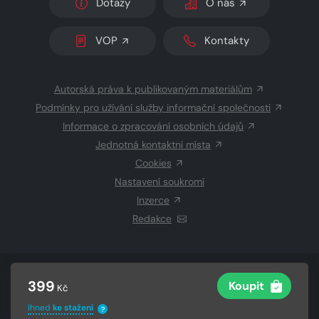
Dotazy
O nás
VOP
Kontakty
Autorská práva k publikovaným materiálům
Podmínky pro užívání služby informační společnosti
Informace o zpracování osobních údajů
Jednotná kontaktní místa
Cookies
Nastavení soukromí
Inzerce
Redakce
© 2026 Copyright
CZECH NEWS CENTER a.s.
a dodavatelé
399
Koupit
Kč
obsahu
Vysázeno
Grand IT s.r.o.
Ihned
ke stažení
?