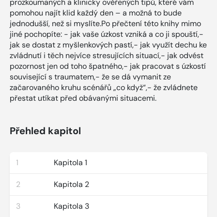
prozkoumaných a klinicky ověřených tipů, které vám
pomohou najít klid každý den – a možná to bude
jednodušší, než si myslíte.Po přečtení této knihy mimo
jiné pochopíte: - jak vaše úzkost vzniká a co ji spouští,-
jak se dostat z myšlenkových pastí,- jak využít dechu ke
zvládnutí i těch nejvíce stresujících situací,- jak odvést
pozornost jen od toho špatného,- jak pracovat s úzkostí
související s traumatem,- že se dá vymanit ze
začarovaného kruhu scénářů „co když“,- že zvládnete
přestat utíkat před obávanými situacemi.
Přehled kapitol
1
Kapitola 1
2
Kapitola 2
3
Kapitola 3