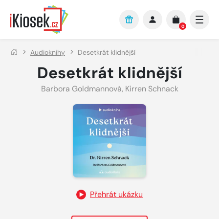
Přejít na hlavní obsah
0
Audioknihy
Desetkrát klidnější
Desetkrát klidnější
Barbora Goldmannová
,
Kirren Schnack
Přehrát ukázku