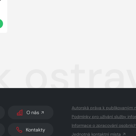
k ostra
Autorská práva k publikovaným 
O nás
Podmínky pro užívání služby info
Informace o zpracování osobníc
Kontakty
Jednotná kontaktní místa