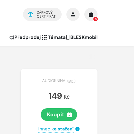
DÁRKOVÝ
CERTIFIKÁT
0
Předprodej
Témata
BLESKmobil
AUDIOKNIHA
(
MP3
)
149
Kč
Koupit
Ihned
ke stažení
?