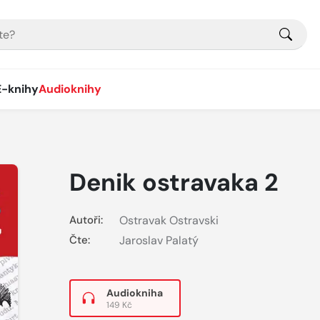
E-knihy
Audioknihy
Denik ostravaka 2
Autoři:
Ostravak Ostravski
Čte:
Jaroslav Palatý
Audiokniha
149 Kč