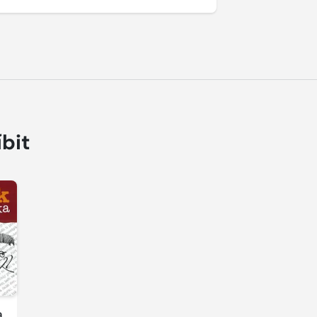
íbit
a