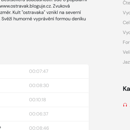
Čte
www.ostravak.bloguje.cz. Zvuková
ěr. Kult "ostravaka" vznikl na severní
Vyd
u. Svěží humorné vyprávění formou deníku
Cel
Vy
For
Vel
Jaz
00:07:47
00:08:30
Ka
00:10:18
00:06:37
?
00:08:46