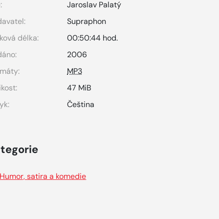
:
Jaroslav Palatý
avatel:
Supraphon
ková délka:
00:50:44 hod.
dáno:
2006
máty:
MP3
ikost:
47 MiB
yk:
Čeština
tegorie
Humor, satira a komedie