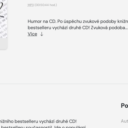
MP3
(00:50:44 hod.)
Humor na CD. Po úspěchu zvukové podoby knižn
bestselleru vychází druhé CD! Zvuková podoba..
Více
Po
Aut
žního bestselleru vychází druhé CD!
bestselleru současnosti! Jde o populární