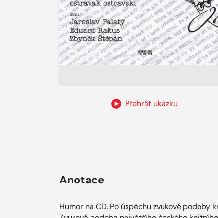
Přehrát ukázku
Anotace
Humor na CD. Po úspěchu zvukové podoby kni
Zvuková podoba největšího českého knižního 