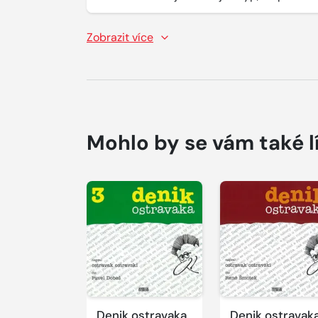
Zobrazit více
Mohlo by se vám také l
Přehrát
ukázku
Denik ostravaka
Denik ostravak