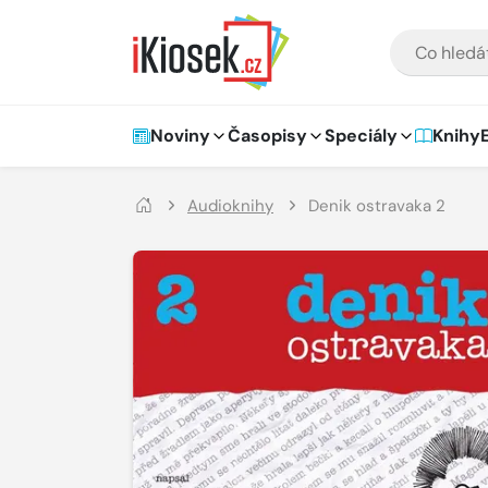
Přejít na hlavní obsah
VYHLEDÁVÁNÍ
Hlavní navigace
Noviny
Časopisy
Speciály
Knihy
Audioknihy
Denik ostravaka 2