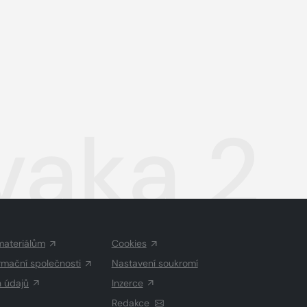
vaka 2
materiálům
Cookies
rmační společnosti
Nastavení soukromí
h údajů
Inzerce
Redakce