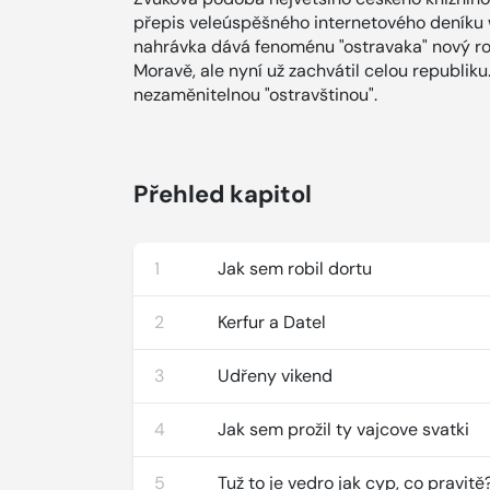
přepis veleúspěšného internetového deníku 
nahrávka dává fenoménu "ostravaka" nový rozm
Moravě, ale nyní už zachvátil celou republik
nezaměnitelnou "ostravštinou".
Přehled kapitol
1
Jak sem robil dortu
2
Kerfur a Datel
3
Udřeny vikend
4
Jak sem prožil ty vajcove svatki
5
Tuž to je vedro jak cyp, co pravitě