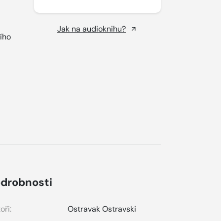
Jak na audioknihu?
ího
.
drobnosti
oři:
Ostravak Ostravski