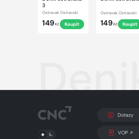
3
Ostravak Ostravski
Ostravak Ostravski
149
149
Koupit
Koupit
Kč
Kč
Deni
Dotazy
PŘEPNOUT SVĚTLÝ/TMAVÝ REŽIM
VOP