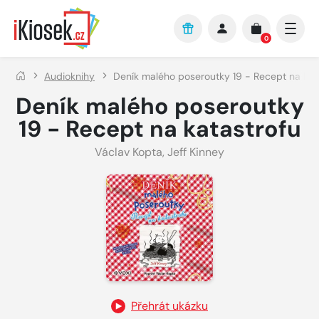
Přejít na hlavní obsah
0
Audioknihy
Deník malého poseroutky 19 - Recept na kat
Deník malého poseroutky
19 - Recept na katastrofu
Václav Kopta
,
Jeff Kinney
Přehrát ukázku