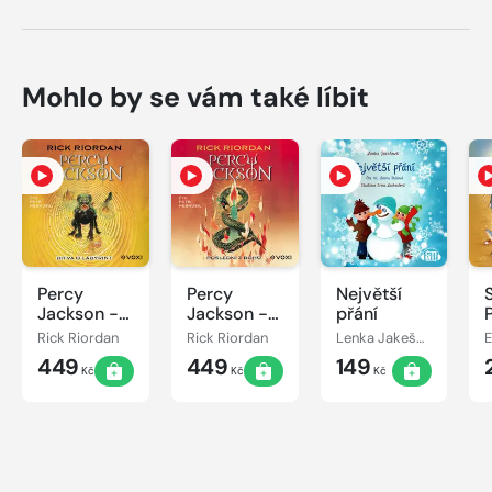
Mohlo by se vám také líbit
Percy
Percy
Největší
Jackson -
Jackson -
přání
Bitva o
Poslední z
Rick Riordan
Rick Riordan
Lenka Jakešová
labyrint
bohů
449
449
149
Kč
Kč
Kč