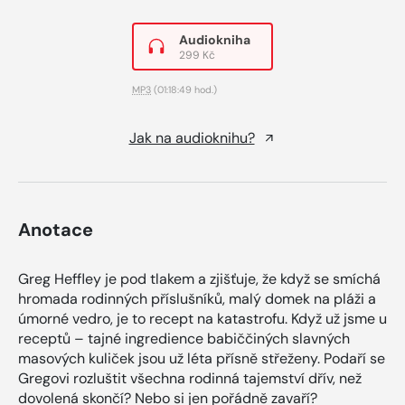
Audiokniha
299 Kč
MP3
(01:18:49 hod.)
Jak na audioknihu?
Anotace
Greg Heffley je pod tlakem a zjišťuje, že když se smíchá
hromada rodinných příslušníků, malý domek na pláži a
úmorné vedro, je to recept na katastrofu. Když už jsme u
receptů – tajné ingredience babiččiných slavných
masových kuliček jsou už léta přísně střeženy. Podaří se
Gregovi rozluštit všechna rodinná tajemství dřív, než
dovolená skončí? Nebo si jen pořádně zavaří?