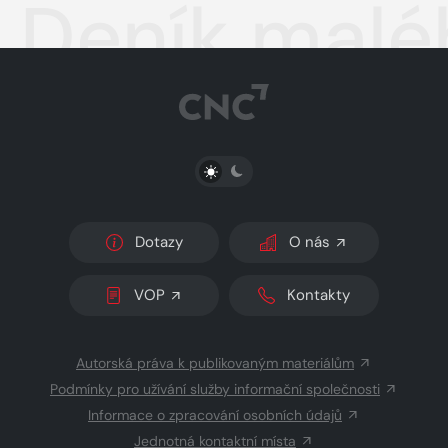
Deník malé
PŘEPNOUT SVĚTLÝ/TMAVÝ REŽIM
Dotazy
O nás
VOP
Kontakty
Autorská práva k publikovaným materiálům
Podmínky pro užívání služby informační společnosti
Informace o zpracování osobních údajů
Jednotná kontaktní místa