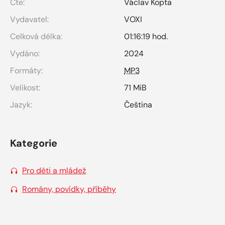
Čte:
Václav Kopta
Vydavatel:
VOXI
Celková délka:
01:16:19 hod.
Vydáno:
2024
Formáty:
MP3
Velikost:
71 MiB
Jazyk:
Čeština
Kategorie
Pro děti a mládež
Romány, povídky, příběhy