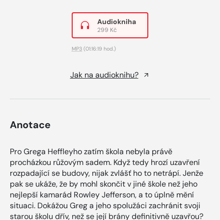
Audiokniha
299 Kč
MP3
(01:16:19 hod.)
Jak na audioknihu?
Anotace
Pro Grega Heffleyho zatím škola nebyla právě
procházkou růžovým sadem. Když tedy hrozí uzavření
rozpadající se budovy, nijak zvlášť ho to netrápí. Jenže
pak se ukáže, že by mohl skončit v jiné škole než jeho
nejlepší kamarád Rowley Jefferson, a to úplně mění
situaci. Dokážou Greg a jeho spolužáci zachránit svoji
starou školu dřív, než se její brány definitivně uzavřou?