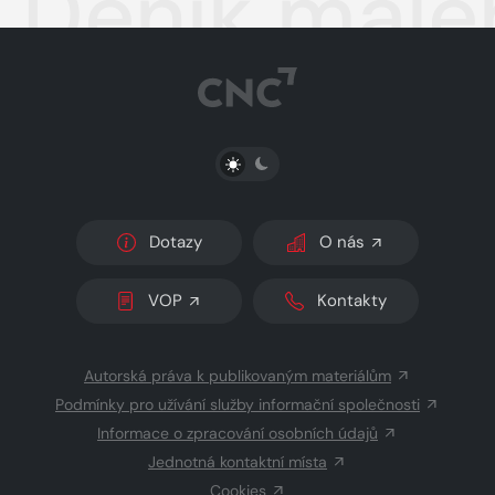
Deník malé
PŘEPNOUT SVĚTLÝ/TMAVÝ REŽIM
Dotazy
O nás
VOP
Kontakty
Autorská práva k publikovaným materiálům
Podmínky pro užívání služby informační společnosti
Informace o zpracování osobních údajů
Jednotná kontaktní místa
Cookies