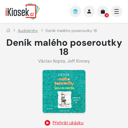
Přejít na hlavní obsah
0
Audioknihy
Deník malého poseroutky 18
Deník malého poseroutky
18
Václav Kopta
,
Jeff Kinney
Přehrát ukázku