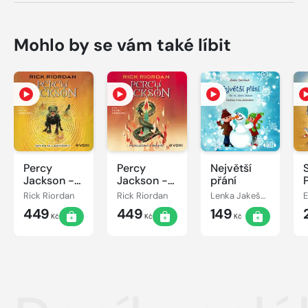
Mohlo by se vám také líbit
Percy
Percy
Největší
Jackson -
Jackson -
přání
Bitva o
Poslední z
Rick Riordan
Rick Riordan
Lenka Jakešová
labyrint
bohů
449
449
149
Kč
Kč
Kč