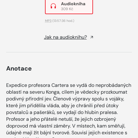
Audiokniha
309 Kč
MP3
(13:57:36 hod.)
Jak na audioknihu?
Anotace
Expedice profesora Cartera se vydá do neprobádaných
oblastí na severu Konga, cílem je vědecky prozkoumat
podivný přírodní jev. Členové výpravy spolu s vojáky,
které jim přidělila vláda, aby je chránili před útoky
povstalců a pašeráků, se vydají do hlubin pralesa.
Profesor a jeho přátelé netuší, že jejich ozbrojený
doprovod má vlastní záměry. V místech, kam směřují,
údajně mají žít bájní tvorové. Souvisí jejich existence s