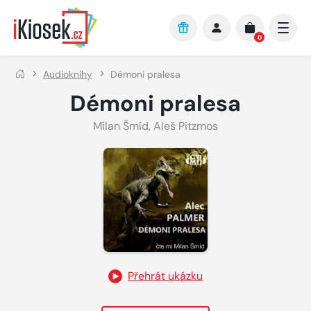
Přejít na hlavní obsah
0
Audioknihy
Démoni pralesa
Démoni pralesa
Milan Šmíd
,
Aleš Pitzmos
Přehrát ukázku