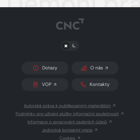
Démoni pra
PŘEPNOUT SVĚTLÝ/TMAVÝ REŽIM
Dotazy
O nás
VOP
Kontakty
Autorská práva k publikovaným materiálům
Podmínky pro užívání služby informační společnosti
Informace o zpracování osobních údajů
Jednotná kontaktní místa
Cookies