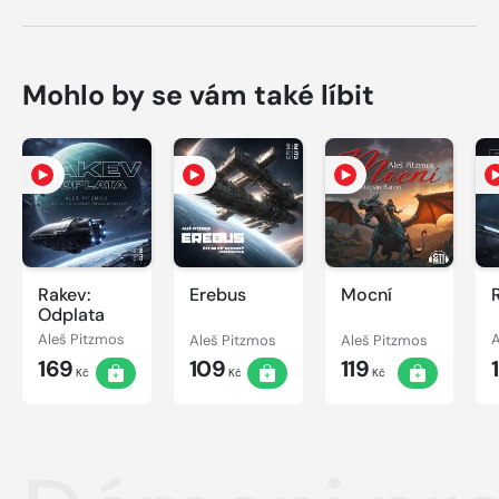
Mohlo by se vám také líbit
Rakev:
Erebus
Mocní
Odplata
Aleš Pitzmos
Aleš Pitzmos
Aleš Pitzmos
A
169
109
119
Kč
Kč
Kč