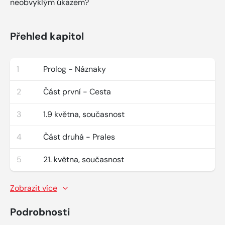
neobvyklým úkazem?
Přehled kapitol
1
Prolog - Náznaky
2
Část první - Cesta
3
1.9 května, současnost
4
Část druhá - Prales
5
21. května, současnost
Zobrazit více
Podrobnosti