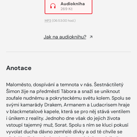
Audiokniha
269 Kč
MP3
(06:53:00 hod.)
Jak na audioknihu?
Anotace
Maloměsto, dospívání a temnota v nás. Šestnáctiletý
Šimon žije na předměstí Tábora a snaží se uniknout
zoufale nudnému a pokryteckému světu kolem. Spolu se
svými kamarády Drakem, Armanem a Ludacrisem hraje
v blackmetalové kapele, která se pro něj stává ventilem
i únikem z reality. Jednoho dne však do jejich života
vstoupí tajemný muž, Sorat. Spolu s ním se kluci pokusí
vyvolat ducha dávno zemřelé dívky a od té chvíle se