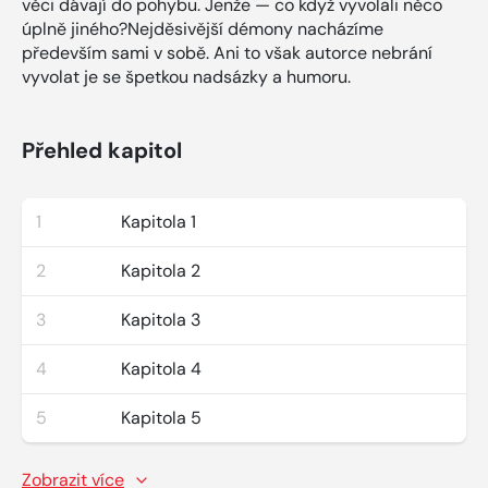
věci dávají do pohybu. Jenže — co když vyvolali něco
úplně jiného?Nejděsivější démony nacházíme
především sami v sobě. Ani to však autorce nebrání
vyvolat je se špetkou nadsázky a humoru.
Přehled kapitol
1
Kapitola 1
2
Kapitola 2
3
Kapitola 3
4
Kapitola 4
5
Kapitola 5
Zobrazit více