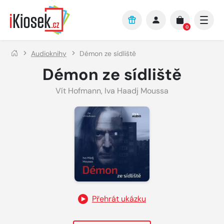
Přejít na hlavní obsah
0
Audioknihy
Démon ze sídliště
Démon ze sídliště
Vít Hofmann
,
Iva Haadj Moussa
Přehrát ukázku