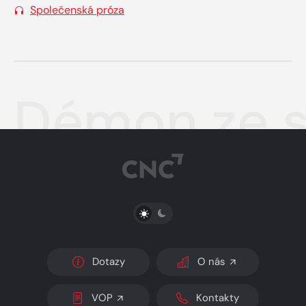
Společenská próza
Démon ze sí
PŘEPNOUT SVĚTLÝ/TMAVÝ REŽIM
Dotazy
O nás
VOP
Kontakty