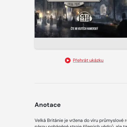
Přehrát ukázku
Anotace
Velká Británie je vržena do víru průmyslové r
párou poháněné stroje šílených vědců, ale 