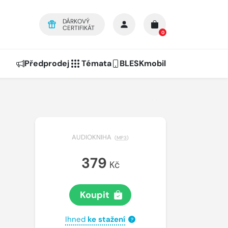
DÁRKOVÝ
CERTIFIKÁT
0
Předprodej
Témata
BLESKmobil
AUDIOKNIHA
(
MP3
)
379
Kč
Koupit
Ihned
ke stažení
?