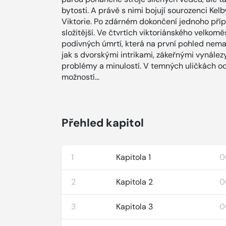
bytosti. A právě s nimi bojují sourozenci Kel
Viktorie. Po zdárném dokončení jednoho příp
složitější. Ve čtvrtích viktoriánského velkom
podivných úmrtí, která na první pohled nemaj
jak s dvorskými intrikami, zákeřnými vynálezy
problémy a minulostí. V temných uličkách odh
možností...
Přehled kapitol
1
Kapitola 1
0
2
Kapitola 2
0
3
Kapitola 3
0