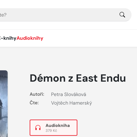
E-knihy
Audioknihy
Démon z East Endu
Autoři:
Petra Slováková
Čte:
Vojtěch Hamerský
Audiokniha
379 Kč