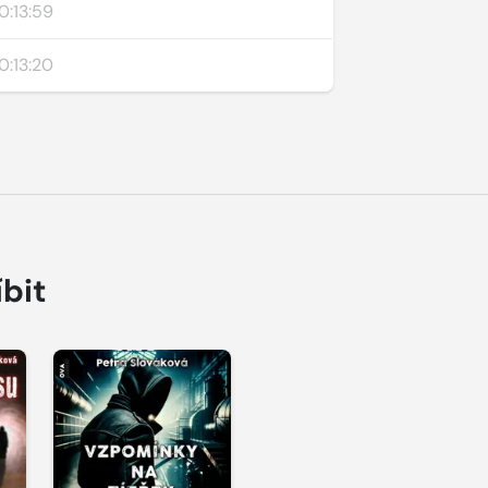
0:13:59
0:13:20
íbit