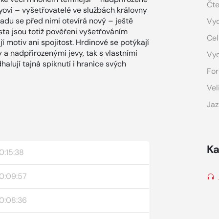
Čte
byovi – vyšetřovatelé ve službách královny
adu se před nimi otevírá nový – ještě
Vyd
ěsta jsou totiž pověřeni vyšetřováním
Cel
í motiv ani spojitost. Hrdinové se potýkají
 a nadpřirozenými jevy, tak s vlastními
Vy
alují tajná spiknutí i hranice svých
For
Vel
Jaz
Ka
0:15:38
0:09:57
0:08:36