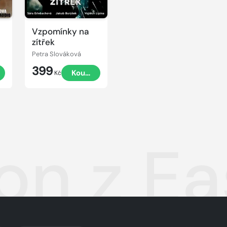
Vzpomínky na
zítřek
Petra Slováková
399
t
Koupit
Kč
n z Ea