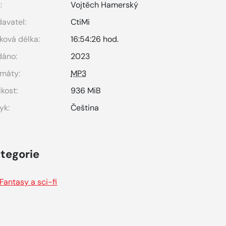
:
Vojtěch Hamerský
avatel:
CtiMi
ková délka:
16:54:26 hod.
dáno:
2023
máty:
MP3
ikost:
936 MiB
yk:
Čeština
tegorie
Fantasy a sci-fi