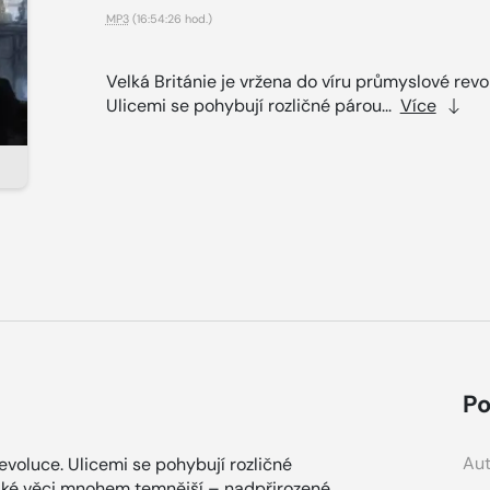
MP3
(16:54:26 hod.)
Velká Británie je vržena do víru průmyslové revo
Ulicemi se pohybují rozličné párou...
Více
Po
Aut
evoluce. Ulicemi se pohybují rozličné
také věci mnohem temnější – nadpřirozené