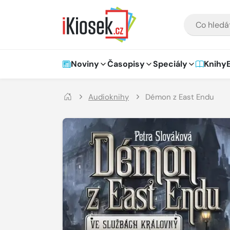
Přejít na hlavní obsah
VYHLEDÁVÁNÍ
Hlavní navigace
Noviny
Časopisy
Speciály
Knihy
Audioknihy
Démon z East Endu