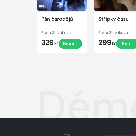
Pán čarodějů
Střípky času
Petra Slováková
Petra Slováková
339
299
Koupit
Koupi
Kč
Kč
Démo