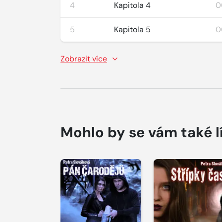
4
Kapitola 4
0
5
Kapitola 5
0
Zobrazit více
Mohlo by se vám také l
Přehrát
Přehrát
ukázku
ukázku