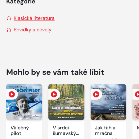
Kategorie
Klasická literatura
Povídky a novely
Mohlo by se vám také líbit
Válečný
V srdci
Jak táhla
pilot
šumavských
mračna
hvozdů