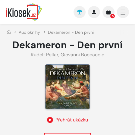
Přejít na hlavní obsah
0
Audioknihy
Dekameron - Den první
Dekameron - Den první
Rudolf Pellar
,
Giovanni Boccaccio
Přehrát ukázku