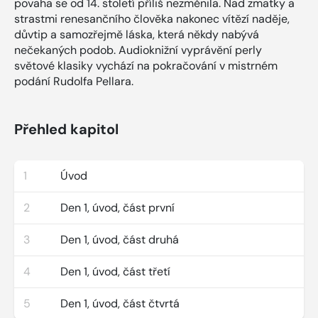
povaha se od 14. století příliš nezměnila. Nad zmatky a
strastmi renesančního člověka nakonec vítězí naděje,
důvtip a samozřejmě láska, která někdy nabývá
nečekaných podob. Audioknižní vyprávění perly
světové klasiky vychází na pokračování v mistrném
podání Rudolfa Pellara.
Přehled kapitol
1
Úvod
2
Den 1, úvod, část první
3
Den 1, úvod, část druhá
4
Den 1, úvod, část třetí
5
Den 1, úvod, část čtvrtá