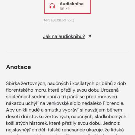
Audiokniha
69 Kč
MP3
(03:08:53 hod.)
Jak na audioknihu?
Anotace
Sbírka žertovných, naučných i košilatých příběhů z dob
florentského moru, které přežily svou dobu Urozená
společnost sedmi paní a tří pánů se před morovou
nákazou uchýlí na venkovské sídlo nedaleko Florencie.
Aby unikli nudě a smutku vypráví si navzájem během
deseti dní stovku žertovných, naučných, sladkobolných i
košilatých historek, které přežily svou dobu. Jedno z
nejslavnějších děl italské renesance ukazuje, že lidská