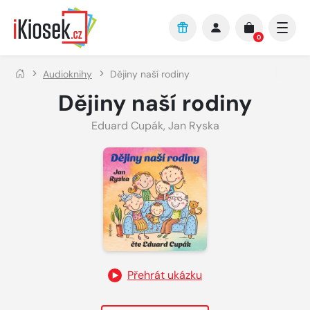
Přejít na hlavní obsah
0
Audioknihy
Dějiny naší rodiny
Dějiny naší rodiny
Eduard Cupák
,
Jan Ryska
Přehrát ukázku