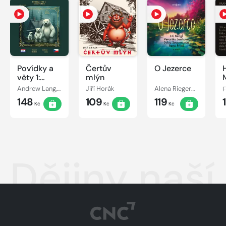
Povídky a
Čertův
O Jezerce
věty 1:
mlýn
České
Andrew Lang, Róbert Hodoši
Jiří Horák
Alena Riegerová
vydání
148
109
119
Kč
Kč
Kč
Dějiny naší