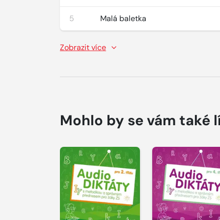
5
Malá baletka
Zobrazit více
Mohlo by se vám také l
Přehrát
Přehrát
ukázku
ukázku