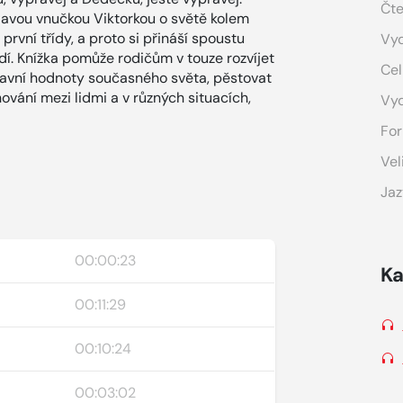
Čte
davou vnučkou Viktorkou o světě kolem
první třídy, a proto si přináší spoustu
Vyd
dí. Knížka pomůže rodičům v touze rozvíjet
Cel
mravní hodnoty současného světa, pěstovat
hování mezi lidmi a v různých situacích,
Vy
For
Vel
Jaz
00:00:23
Ka
00:11:29
00:10:24
00:03:02