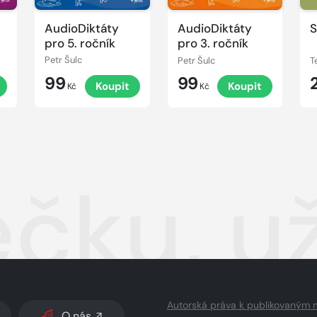
AudioDiktáty
AudioDiktáty
S
pro 5. ročník
pro 3. ročník
Petr Šulc
Petr Šulc
T
99
99
Koupit
Koupit
Kč
Kč
čku, u
Autorská práva k publikovaným 
O nás