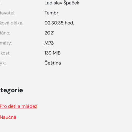
:
Ladislav Špaček
avatel:
Tembr
ková délka:
02:30:35 hod.
dáno:
2021
máty:
MP3
ikost:
139 MiB
yk:
Čeština
tegorie
Pro děti a mládež
Naučná