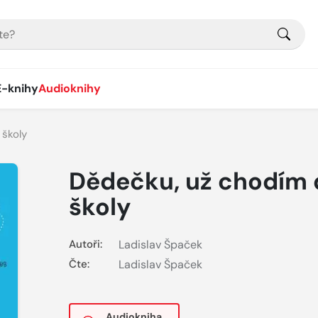
E-knihy
Audioknihy
 školy
Dědečku, už chodím 
školy
Autoři:
Ladislav Špaček
Čte:
Ladislav Špaček
Audiokniha