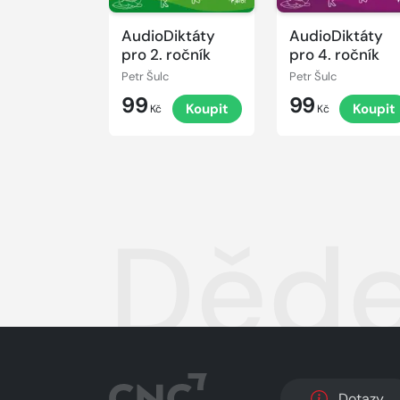
AudioDiktáty
AudioDiktáty
pro 2. ročník
pro 4. ročník
Petr Šulc
Petr Šulc
99
99
Koupit
Koupit
Kč
Kč
Děde
Dotazy