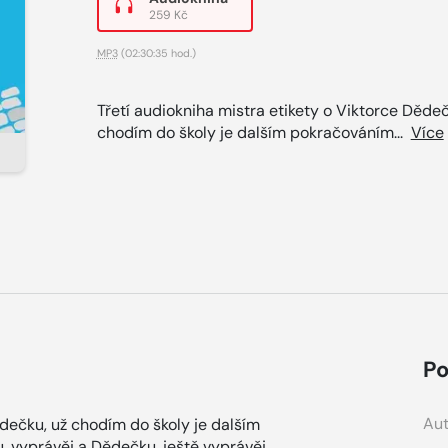
259 Kč
MP3
(02:30:35 hod.)
Třetí audiokniha mistra etikety o Viktorce Dědeč
chodím do školy je dalším pokračováním...
Více
Po
Aut
ědečku, už chodím do školy je dalším
 vyprávěj a Dědečku, ještě vyprávěj.