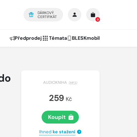
DÁRKOVÝ
CERTIFIKÁT
0
Předprodej
Témata
BLESKmobil
do
AUDIOKNIHA
(
MP3
)
259
Kč
Koupit
Ihned
ke stažení
?