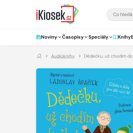
Přejít na hlavní obsah
VYHLEDÁVÁNÍ
Hlavní navigace
Noviny
Časopisy
Speciály
Knihy
Audioknihy
Dědečku, už chodím do