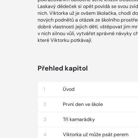
Laskavý dědeček si opět povídá se svou zví
nich. Viktorka už je ovšem školačka, chodí do 
nových podnětů a otázek ze školního prostře
dobré vlastnosti jejich dětí, vštěpovat jim 
v nich silnou vůli, vytvářet správné návyky c
které Viktorku potkávají.
Přehled kapitol
1
Úvod
2
První den ve škole
3
Tři kamarádky
4
Viktorka už může psát perem