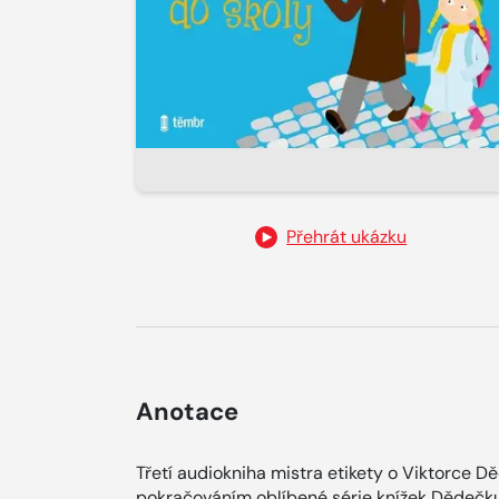
Přehrát ukázku
Anotace
Třetí audiokniha mistra etikety o Viktorce D
pokračováním oblíbené série knížek Dědečku,