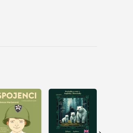
řehrát
kázku
Přehrát
Přehrát
ukázku
ukázku