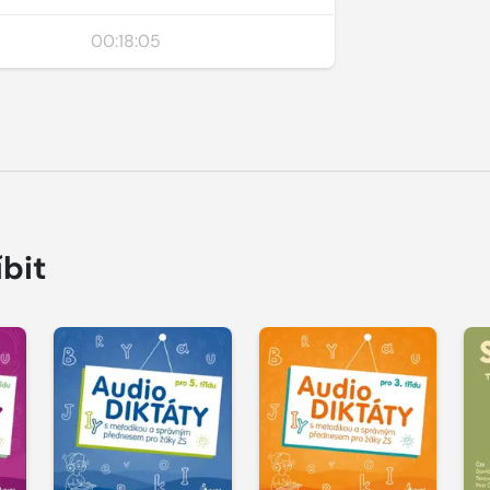
00:18:05
íbit
Přehrát
Přehrát
P
ukázku
ukázku
u