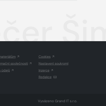
ečer Ši
materiálům
Cookies
rmační společnosti
Nastavení soukromí
h údajů
Inzerce
Redakce
Vysázeno
Grand IT s.r.o.