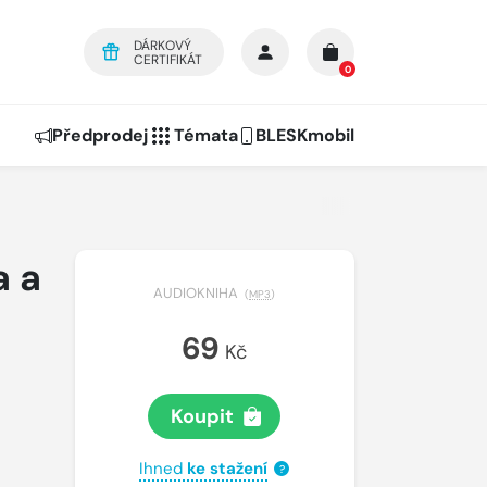
DÁRKOVÝ
CERTIFIKÁT
0
Předprodej
Témata
BLESKmobil
a a
AUDIOKNIHA
(
MP3
)
69
Kč
Koupit
Ihned
ke stažení
?