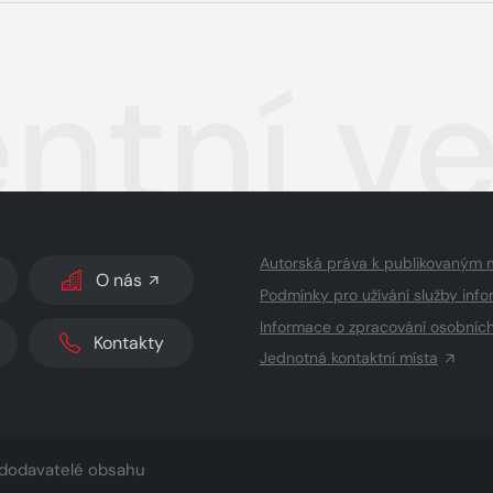
ntní v
Autorská práva k publikovaným 
O nás
Podmínky pro užívání služby info
Informace o zpracování osobníc
Kontakty
Jednotná kontaktní místa
dodavatelé obsahu