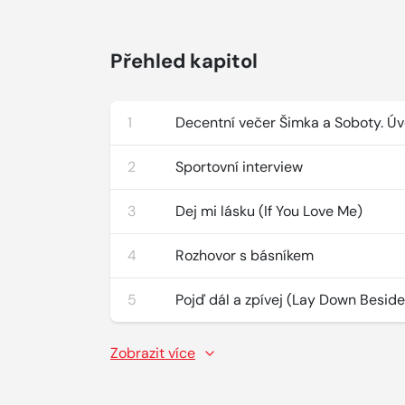
Přehled kapitol
1
Decentní večer Šimka a Soboty. Úv
2
Sportovní interview
3
Dej mi lásku (If You Love Me)
4
Rozhovor s básníkem
5
Pojď dál a zpívej (Lay Down Besid
Zobrazit více