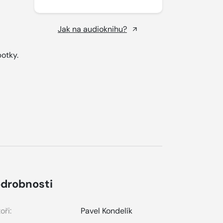
Jak na audioknihu?
botky.
drobnosti
oři:
Pavel Kondelík