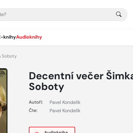
E-knihy
Audioknihy
a Soboty
Decentní večer Šimk
Soboty
Autoři:
Pavel Kondelík
Čte:
Pavel Kondelík
Audiokniha