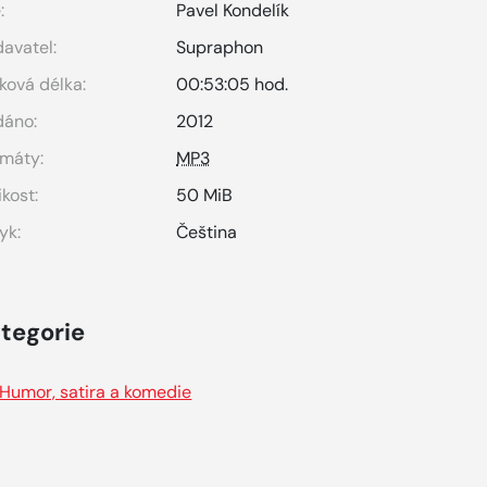
:
Pavel Kondelík
avatel:
Supraphon
ková délka:
00:53:05 hod.
dáno:
2012
máty:
MP3
ikost:
50 MiB
yk:
Čeština
tegorie
Humor, satira a komedie