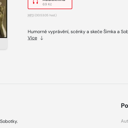
69 Kč
MP3
(00:53:05 hod.)
Humorné vyprávění, scénky a skeče Šimka a So
Více
Po
Aut
Sobotky.