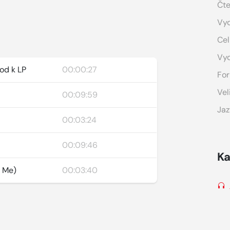
Čte
Vyd
Cel
Vy
od k LP
00:00:27
For
Vel
00:09:59
Jaz
00:03:24
00:09:46
Ka
e Me)
00:03:40