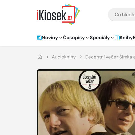
Přejít na hlavní obsah
VYHLEDÁVÁNÍ
Hlavní navigace
Noviny
Časopisy
Speciály
Knihy
Audioknihy
Decentní večer Šimka 