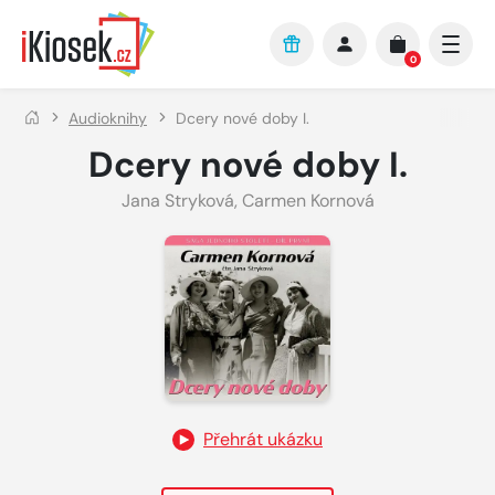
Přejít na hlavní obsah
0
Audioknihy
Dcery nové doby I.
Dcery nové doby I.
Jana Stryková
,
Carmen Kornová
Přehrát ukázku