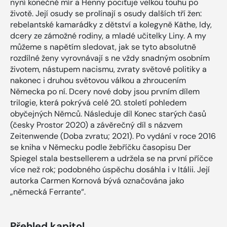
nyní konečně mír a Henny pociťuje velkou touhu po
životě. Její osudy se prolínají s osudy dalších tří žen:
rebelantské kamarádky z dětství a kolegyně Käthe, Idy,
dcery ze zámožné rodiny, a mladé učitelky Liny. A my
můžeme s napětím sledovat, jak se tyto absolutně
rozdílné ženy vyrovnávají s ne vždy snadným osobním
životem, nástupem nacismu, zvraty světové politiky a
nakonec i druhou světovou válkou a zhroucením
Německa po ní. Dcery nové doby jsou prvním dílem
trilogie, která pokrývá celé 20. století pohledem
obyčejných Němců. Následuje díl Konec starých časů
(česky Prostor 2020) a závěrečný díl s názvem
Zeitenwende (Doba zvratu; 2021). Po vydání v roce 2016
se kniha v Německu podle žebříčku časopisu Der
Spiegel stala bestsellerem a udržela se na první příčce
více než rok; podobného úspěchu dosáhla i v Itálii. Její
autorka Carmen Kornová bývá označována jako
„německá Ferrante“.
Přehled kapitol