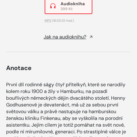
Audiokniha
399 Kč
MP3
(16:02:25 hod.)
Jak na audioknihu?
Anotace
První díl rodinné ságy čtyř přítelkyň, které se narodily
kolem roku 1900 a žily v Hamburku, na pozadí
bouřlivých německých dějin dvacátého století. Henny
Godhusenové je devatenáct, má už za sebou první
světovou válku a právě nastupuje na hamburskou
ženskou kliniku Finkenau, aby se vyškolila na porodní
asistentku. Jejím cílem je totiž pomáhat na svět nové,
podle ní mírumilovné, generaci. Po strastiplné válce je