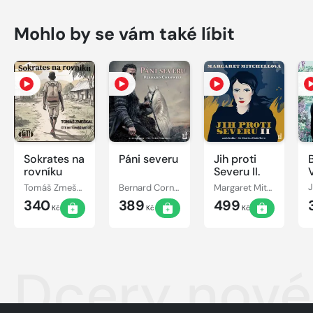
Mohlo by se vám také líbit
Sokrates na
Páni severu
Jih proti
rovníku
Severu II.
Tomáš Zmeškal
Bernard Cornwell
Margaret Mitchellová
J
340
389
499
Kč
Kč
Kč
Dcery nové 