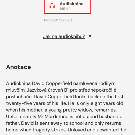
Audiokniha
149 Kč
MP3
(01:07:10 hod.)
Jak na audioknihu?
Anotace
Audiokniha David Copperfield namluvená rodilým
mluvčím. Jazyková úroveň B1 pro středněpokročilé
posluchače. David Copperfield looks back on the first
twenty-five years of his life. He is only eight years old
when his mother, a young pretty widow, remarries.
Unfortunately Mr Murdstone is not a good husband or
father. David is sent away to school and only returns
home when tragedy strikes. Unloved and unwanted, he