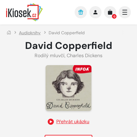
Přejít na hlavní obsah
0
Audioknihy
David Copperfield
David Copperfield
Rodilý mluvčí
,
Charles Dickens
Přehrát ukázku