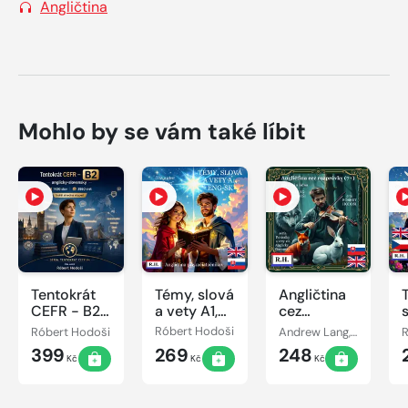
Angličtina
Mohlo by se vám také líbit
Tentokrát
Témy, slová
Angličtina
CEFR - B2,
a vety A1,
cez
anglicky-
ENG-SK
rozprávky
Róbert Hodoši
Róbert Hodoši
Andrew Lang, Róbert Hodoši
R
slovensky
(7+)
399
269
248
Kč
Kč
Kč