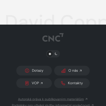
David Copp
PŘEPNOUT SVĚTLÝ/TMAVÝ REŽIM
Dotazy
O nás
VOP
Kontakty
Autorská práva k publikovaným materiálům
Podmínky pro užívání služby informační společnosti