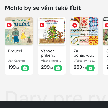
Mohlo by se vám také líbit
Broučci
Vánoční
Za
příběh
pohádkou
pejska a
kolem
Jan Karafiát
Vlasta Hurtíková
Vítězslav Kocourek
kočičky
světa
199
299
259
Kč
Kč
Kč
Dary pre r