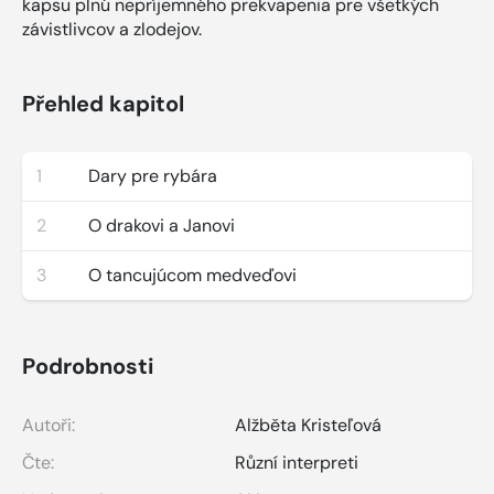
kapsu plnú nepríjemného prekvapenia pre všetkých
závistlivcov a zlodejov.
Přehled kapitol
1
Dary pre rybára
2
O drakovi a Janovi
3
O tancujúcom medveďovi
Podrobnosti
Autoři:
Alžběta Kristeľová
Čte:
Různí interpreti