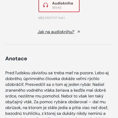
Audiokniha
165 Kč
MP3
(00:57:57 hod.)
Jak na audioknihu?
Anotace
Pred ľudskou závisťou sa treba mať na pozore. Lebo aj
dobrého, úprimného človeka dokáže veľmi rýchlo
ožobráčiť. Presvedčil sa o tom aj jeden rybár. Našiel
zraneného vodného vtáka žeriava a keďže mal dobré
srdce, nezištne mu pomohol. Nebol to však len taký
obyčajný vták. Za pomoc rybára obdaroval – dal mu
obrúsok, na ktorom je stále jedia a pitia viac než dosť,
bezodnú truhličku, z ktorej sa dukáty nikdy neminú a