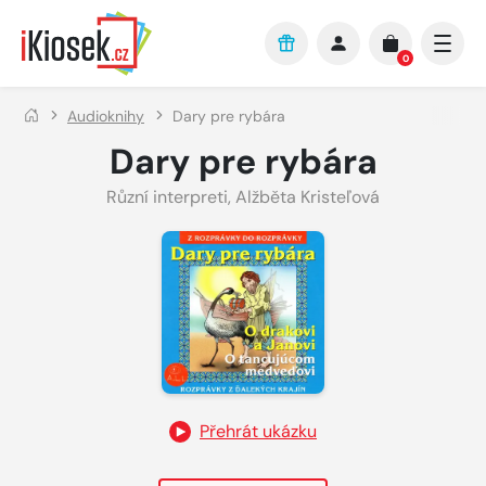
Přejít na hlavní obsah
0
Audioknihy
Dary pre rybára
Dary pre rybára
Různí interpreti
,
Alžběta Kristeľová
Přehrát ukázku