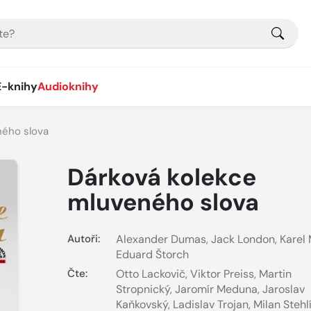
E-knihy
Audioknihy
ného slova
Dárková kolekce
mluveného slova
Autoři:
Alexander Dumas
,
Jack London
,
Karel
Eduard Štorch
Čte:
Otto Lackovič
,
Viktor Preiss
,
Martin
Stropnický
,
Jaromír Meduna
,
Jaroslav
Kaňkovský
,
Ladislav Trojan
,
Milan Stehl