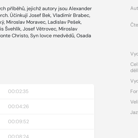
Aut
h příběhů, jejichž autory jsou Alexander
ch. Účinkují Josef Bek, Vladimír Brabec,
ký, Miroslav Moravec, Ladislav Pešek,
Čte
is Švehlík, Josef Větrovec, Miroslav
 Monte Christo, Syn lovce medvědů, Osada
Vyd
Cel
dél
Vy
00:02:35
For
Vel
00:04:26
Jaz
00:09:52
00:08:24