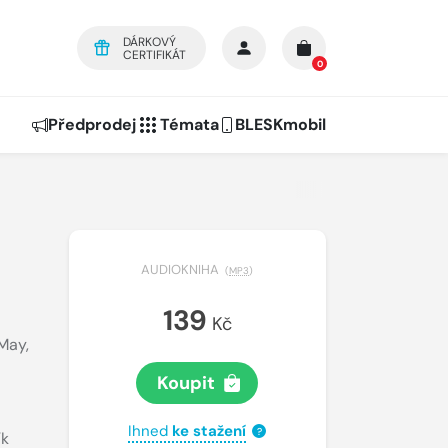
DÁRKOVÝ
CERTIFIKÁT
0
Předprodej
Témata
BLESKmobil
AUDIOKNIHA
(
MP3
)
139
Kč
 May
,
Koupit
Ihned
ke stažení
?
ík