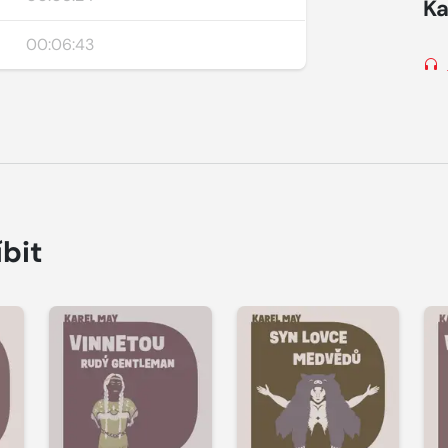
Ka
00:06:43
íbit
Přehrát
Přehrát
P
ukázku
ukázku
u