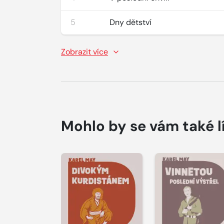
5
Dny dětství
Zobrazit více
Mohlo by se vám také l
Přehrát
Přehrát
ukázku
ukázku