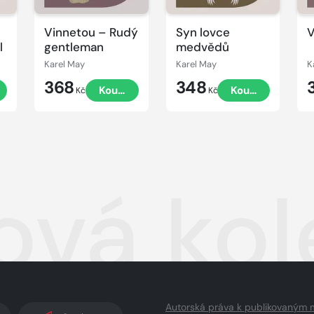
Vinnetou – Rudý
Syn lovce
V
l
gentleman
medvědů
Karel May
Karel May
K
368
348
t
Koupit
Koupit
Kč
Kč
ová ko
Autorská práva k publikovaným 