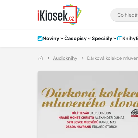
Přejít na hlavní obsah
VYHLEDÁVÁNÍ
Hlavní navigace
Noviny
Časopisy
Speciály
Knihy
Audioknihy
Dárková kolekce mluve