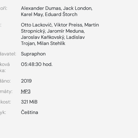
oři:
Alexander Dumas
,
Jack London
,
Karel May
,
Eduard Štorch
:
Otto Lackovič
,
Viktor Preiss
,
Martin
Stropnický
,
Jaromír Meduna
,
Jaroslav Kaňkovský
,
Ladislav
Trojan
,
Milan Stehlík
avatel:
Supraphon
ková
05:48:30 hod.
ka:
dáno:
2019
máty:
MP3
ikost:
321 MiB
yk:
Čeština