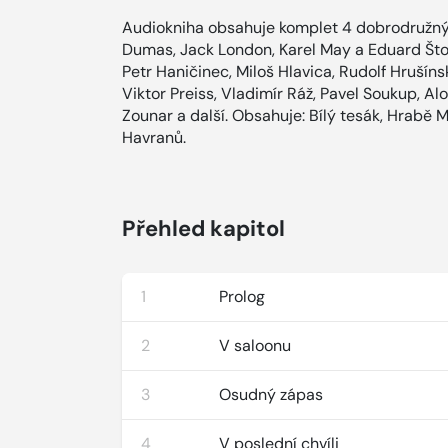
Audiokniha obsahuje komplet 4 dobrodružnýc
Dumas, Jack London, Karel May a Eduard Štor
Petr Haničinec, Miloš Hlavica, Rudolf Hrušíns
Viktor Preiss, Vladimír Ráž, Pavel Soukup, Alo
Zounar a další. Obsahuje: Bílý tesák, Hrabě
Havranů.
Přehled kapitol
1
Prolog
2
V saloonu
3
Osudný zápas
4
V poslední chvíli