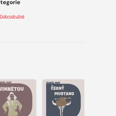
tegorie
Dobrodružné
řehrát
kázku
Přehrát
Přehrát
ukázku
ukázku