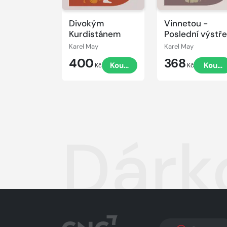
Divokým
Vinnetou -
Kurdistánem
Poslední výstře
Karel May
Karel May
400
368
Koupit
Koupi
Kč
Kč
Dárk