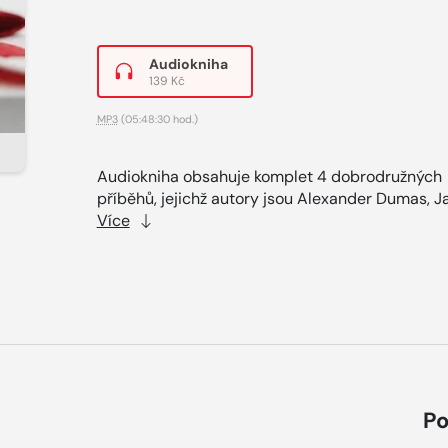
Audiokniha
139 Kč
MP3
(05:48:30 hod.)
Audiokniha obsahuje komplet 4 dobrodružných
příběhů, jejichž autory jsou Alexander Dumas, Ja
Více
Po