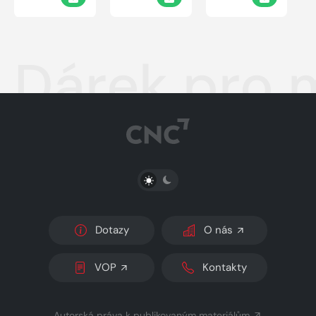
Dárek pro 
PŘEPNOUT SVĚTLÝ/TMAVÝ REŽIM
Dotazy
O nás
VOP
Kontakty
Autorská práva k publikovaným materiálům