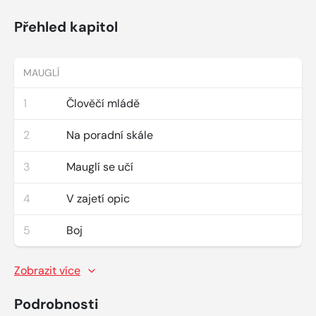
Přehled kapitol
MAUGLÍ
1
Člověčí mládě
2
Na poradní skále
3
Mauglí se učí
4
V zajetí opic
5
Boj
Zobrazit více
Podrobnosti