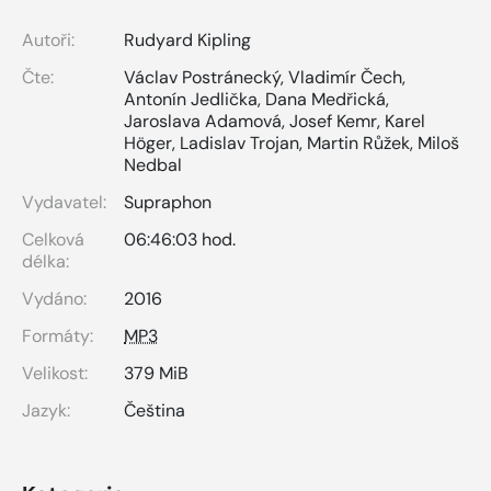
Autoři:
Rudyard Kipling
Čte:
Václav Postránecký
,
Vladimír Čech
,
Antonín Jedlička
,
Dana Medřická
,
Jaroslava Adamová
,
Josef Kemr
,
Karel
Höger
,
Ladislav Trojan
,
Martin Růžek
,
Miloš
Nedbal
Vydavatel:
Supraphon
Celková
06:46:03 hod.
délka:
Vydáno:
2016
Formáty:
MP3
Velikost:
379 MiB
Jazyk:
Čeština