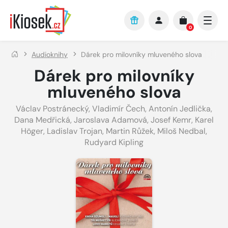
Přejít na hlavní obsah
0
Audioknihy
Dárek pro milovníky mluveného slova
Dárek pro milovníky
mluveného slova
Václav Postránecký
,
Vladimír Čech
,
Antonín Jedlička
,
Dana Medřická
,
Jaroslava Adamová
,
Josef Kemr
,
Karel
Höger
,
Ladislav Trojan
,
Martin Růžek
,
Miloš Nedbal
,
Rudyard Kipling