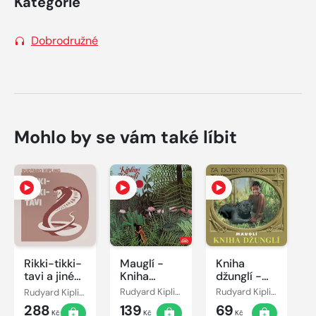
Kategorie
Dobrodružné
Mohlo by se vám také líbit
Rikki-tikki-
Mauglí -
Kniha
tavi a jiné
Kniha
džunglí -
povídky o
džunglí
Mauglí
Rudyard Kipling
Rudyard Kipling
Rudyard Kipling
zvířatech
288
139
69
Kč
Kč
Kč