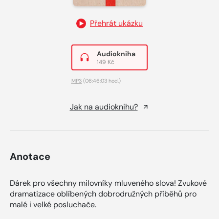
Přehrát ukázku
Audiokniha
149 Kč
MP3
(06:46:03 hod.)
Jak na audioknihu?
Anotace
Dárek pro všechny milovníky mluveného slova! Zvukové
dramatizace oblíbených dobrodružných příběhů pro
malé i velké posluchače.