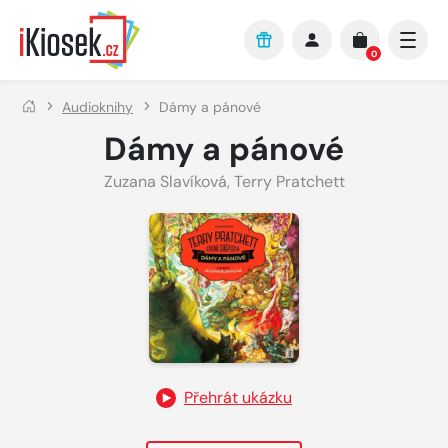
Přejít na hlavní obsah
0
Audioknihy
Dámy a pánové
Dámy a pánové
Zuzana Slavíková
,
Terry Pratchett
Přehrát ukázku