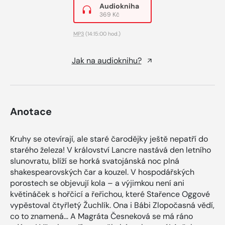
Audiokniha
369 Kč
MP3
(14:15:00 hod.)
Jak na audioknihu?
Anotace
Kruhy se otevírají, ale staré čarodějky ještě nepatří do
starého železa! V království Lancre nastává den letního
slunovratu, blíží se horká svatojánská noc plná
shakespearovských čar a kouzel. V hospodářských
porostech se objevují kola – a výjimkou není ani
květináček s hořčicí a řeřichou, které Stařence Oggové
vypěstoval čtyřletý Žuchlík. Ona i Bábi Zlopočasná vědí,
co to znamená… A Magráta Česneková se má ráno