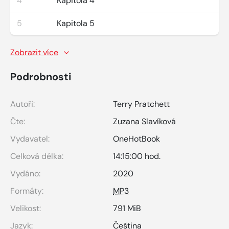
4
Kapitola 4
5
Kapitola 5
Zobrazit více
Podrobnosti
Autoři:
Terry Pratchett
Čte:
Zuzana Slavíková
Vydavatel:
OneHotBook
Celková délka:
14:15:00 hod.
Vydáno:
2020
Formáty:
MP3
Velikost:
791 MiB
Jazyk:
Čeština