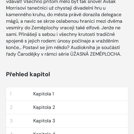
vdávat! Všechno přitom mělo být tak snové! Avšak
Morrisovi tanečníci už chystají divadelní hru u
kamenného kruhu, do města právě dorazila delegace
mágů, a navíc se skrze oslabenou hranici mezi dvěma
vesmíry do Zeměplochy vracejí také elfové. Jenže ne
sami. Přinášejí s sebou i všechny krutosti tradičně
spojené s jejich rodem: únosy počínaje a vražděním
konče… Postaví se jim někdo? Audiokniha je součástí
řady Čarodějky v rámci série ÚŽASNÁ ZEMĚPLOCHA.
Přehled kapitol
1
Kapitola 1
2
Kapitola 2
3
Kapitola 3