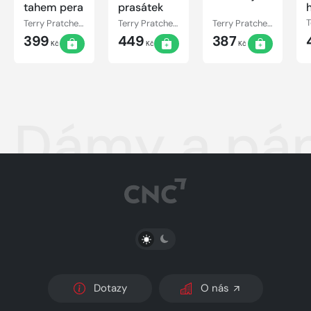
tahem pera
prasátek
Terry Pratchett
Terry Pratchett
Terry Pratchett
399
449
387
Kč
Kč
Kč
Dámy a pá
PŘEPNOUT SVĚTLÝ/TMAVÝ REŽIM
Dotazy
O nás