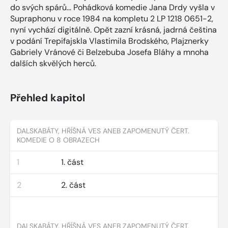
do svých spárů... Pohádková komedie Jana Drdy vyšla v
Supraphonu v roce 1984 na kompletu 2 LP 1218 0651-2,
nyní vychází digitálně. Opět zazní krásná, jadrná čeština
v podání Trepifajskla Vlastimila Brodského, Plajznerky
Gabriely Vránové či Belzebuba Josefa Bláhy a mnoha
dalších skvělých herců.
Přehled kapitol
DALSKABÁTY, HŘÍŠNÁ VES ANEB ZAPOMENUTÝ ČERT.
KOMEDIE O 8 OBRAZECH
1
1. část
2
2. část
DALSKABÁTY, HŘÍŠNÁ VES ANEB ZAPOMENUTÝ ČERT.