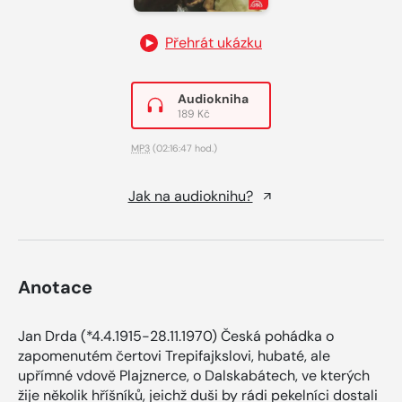
Přehrát ukázku
Audiokniha
189 Kč
MP3
(02:16:47 hod.)
Jak na audioknihu?
Anotace
Jan Drda (*4.4.1915-28.11.1970) Česká pohádka o
zapomenutém čertovi Trepifajkslovi, hubaté, ale
upřímné vdově Plajznerce, o Dalskabátech, ve kterých
žije několik hříšníků, jeichž duši by rádi pekelníci dostali