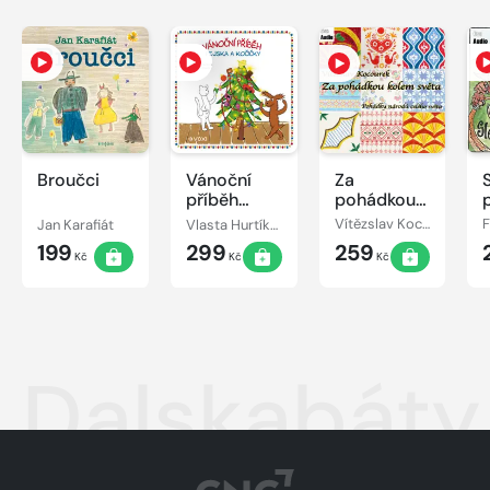
Broučci
Vánoční
Za
příběh
pohádkou
pejska a
kolem
Jan Karafiát
Vlasta Hurtíková
Vítězslav Kocourek
kočičky
světa
199
299
259
Kč
Kč
Kč
Dalskabáty