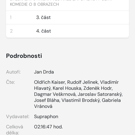
KOMEDIE O 8 OBRAZECH
1
3. část
2
4. část
Podrobnosti
Autoři:
Jan Drda
Čte:
Oldřich Kaiser
,
Rudolf Jelínek
,
Vladimír
Hlavatý
,
Karel Houska
,
Zdeněk Hodr
,
Dagmar Veškrnová
,
Jaroslav Satoranský
,
Josef Bláha
,
Vlastimil Brodský
,
Gabriela
Vránová
Vydavatel:
Supraphon
Celková
02:16:47 hod.
délka: