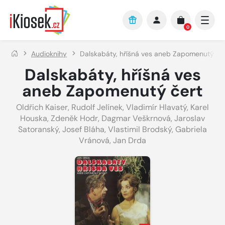
Přejít na hlavní obsah
0
Audioknihy
Dalskabáty, hříšná ves aneb Zapomenutý če
Dalskabáty, hříšná ves
aneb Zapomenutý čert
Oldřich Kaiser
,
Rudolf Jelínek
,
Vladimír Hlavatý
,
Karel
Houska
,
Zdeněk Hodr
,
Dagmar Veškrnová
,
Jaroslav
Satoranský
,
Josef Bláha
,
Vlastimil Brodský
,
Gabriela
Vránová
,
Jan Drda