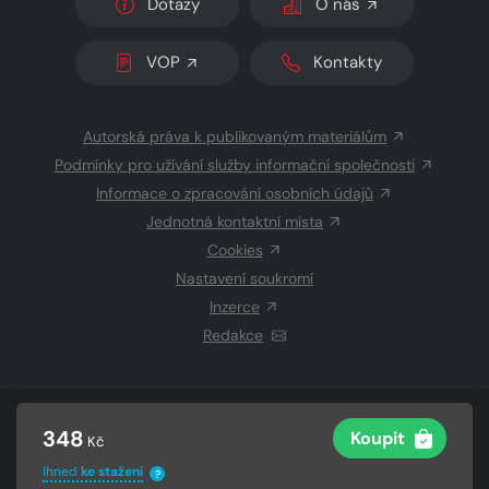
Dotazy
O nás
VOP
Kontakty
Autorská práva k publikovaným materiálům
Podmínky pro užívání služby informační společnosti
Informace o zpracování osobních údajů
Jednotná kontaktní místa
Cookies
Nastavení soukromí
Inzerce
Redakce
© 2026 Copyright
CZECH NEWS CENTER a.s.
a dodavatelé
348
Koupit
Kč
obsahu
Vysázeno
Grand IT s.r.o.
Ihned
ke stažení
?