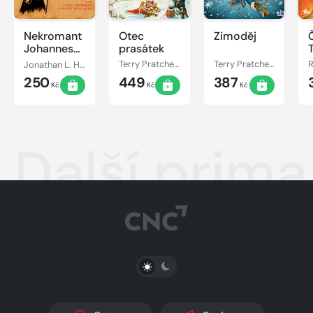
Nekromant
Otec
Zimoděj
Johannes
prasátek
Cabal
Jonathan L. Howard
Terry Pratchett
Terry Pratchett
250
449
387
Kč
Kč
Kč
Další prim
PŘEPNOUT SVĚTLÝ/TMAVÝ REŽIM