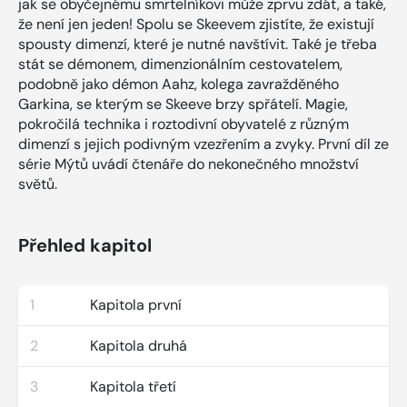
jak se obyčejnému smrtelníkovi může zprvu zdát, a také,
že není jen jeden! Spolu se Skeevem zjistíte, že existují
spousty dimenzí, které je nutné navštívit. Také je třeba
stát se démonem, dimenzionálním cestovatelem,
podobně jako démon Aahz, kolega zavražděného
Garkina, se kterým se Skeeve brzy spřátelí. Magie,
pokročilá technika i roztodivní obyvatelé z různým
dimenzí s jejich podivným vzezřením a zvyky. První díl ze
série Mýtů uvádí čtenáře do nekonečného množství
světů.
Přehled kapitol
1
Kapitola první
2
Kapitola druhá
3
Kapitola třetí