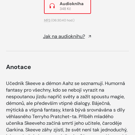
Audiokniha
348 Kč
MP3
(06:30:40 hod.)
Jak na audioknihu?
Anotace
Učedník Skeeve a démon Aahz se seznamují. Humorná
fantasy pro všechny, kdo se nebojí vyrazit na
nespoutanou jízdu napříč světy a zažít spoustu magie,
démonů, ale především vtipné dialogy. Báječná,
mýtická a vtipná fantasy, která bývá srovnávána s díly
věhlasného Terryho Pratchet-ta. Příběh mladého
učeníka Skeeveho začíná smrtí jeho učitele, čaroděje
Garkina. Skeeve záhy zjistí, že svět není tak jednoduchý,