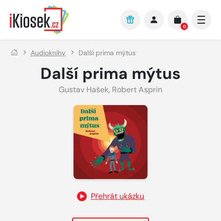
Přejít na hlavní obsah
0
Audioknihy
Další prima mýtus
Další prima mýtus
Gustav Hašek
,
Robert Asprin
Přehrát ukázku