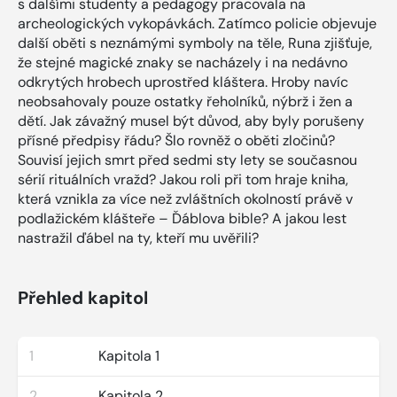
s dalšími studenty a pedagogy pracovala na
archeologických vykopávkách. Zatímco policie objevuje
další oběti s neznámými symboly na těle, Runa zjišťuje,
že stejné magické znaky se nacházely i na nedávno
odkrytých hrobech uprostřed kláštera. Hroby navíc
neobsahovaly pouze ostatky řeholníků, nýbrž i žen a
dětí. Jak závažný musel být důvod, aby byly porušeny
přísné předpisy řádu? Šlo rovněž o oběti zločinů?
Souvisí jejich smrt před sedmi sty lety se současnou
sérií rituálních vražd? Jakou roli při tom hraje kniha,
která vznikla za více než zvláštních okolností právě v
podlažickém klášteře – Ďáblova bible? A jakou lest
nastražil ďábel na ty, kteří mu uvěřili?
Přehled kapitol
1
Kapitola 1
2
Kapitola 2