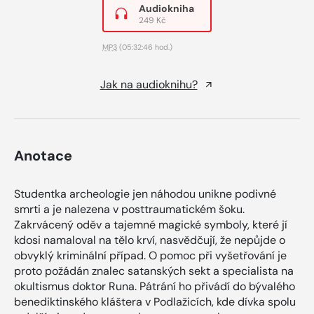
Audiokniha
249 Kč
MP3
(05:32:46 hod.)
Jak na audioknihu?
Anotace
Studentka archeologie jen náhodou unikne podivné
smrti a je nalezena v posttraumatickém šoku.
Zakrvácený oděv a tajemné magické symboly, které jí
kdosi namaloval na tělo krví, nasvědčují, že nepůjde o
obvyklý kriminální případ. O pomoc při vyšetřování je
proto požádán znalec satanských sekt a specialista na
okultismus doktor Runa. Pátrání ho přivádí do bývalého
benediktinského kláštera v Podlažicích, kde dívka spolu