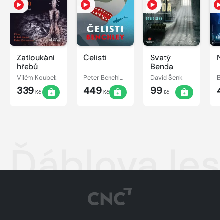
Zatloukání
Čelisti
Svatý
hřebů
Benda
Vilém Koubek
Peter Benchley
David Šenk
B
339
449
99
Kč
Kč
Kč
Ďáblova les