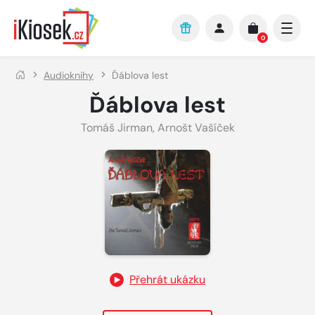
Přejít na hlavní obsah
0
Audioknihy
Ďáblova lest
Ďáblova lest
Tomáš Jirman
,
Arnošt Vašíček
Přehrát ukázku