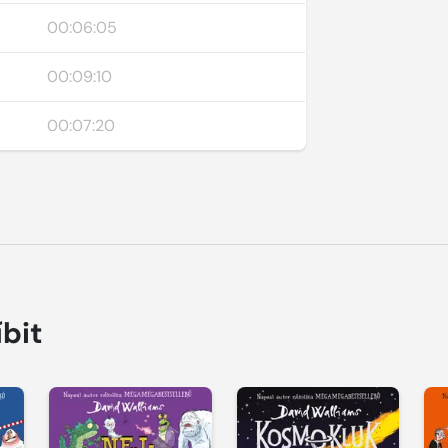
00:06:05
00:09:10
00:07:20
íbit
Přehrát
Přehrát
P
ukázku
ukázku
u