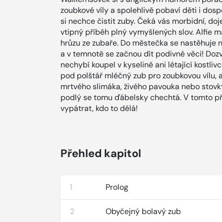
zoubkové víly a spolehlivě pobaví děti i dos
si nechce čistit zuby. Čeká vás morbidní, d
vtipný příběh plný vymyšlených slov. Alfie 
hrůzu ze zubaře. Do městečka se nastěhuje 
a v temnotě se začnou dít podivné věci! Dozví
nechybí koupel v kyselině ani létající kostliv
pod polštář mléčný zub pro zoubkovou vílu, a
mrtvého slimáka, živého pavouka nebo stovky
podlý se tomu ďábelsky chechtá. V tomto př
vypátrat, kdo to dělá!
Přehled kapitol
1
Prolog
2
Obyčejný bolavý zub