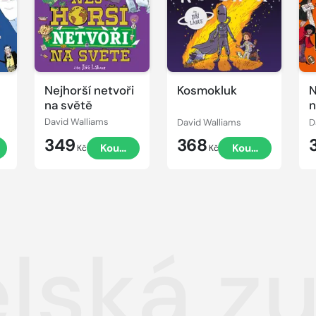
Nejhorší netvoři
Kosmokluk
N
na světě
n
David Walliams
David Walliams
D
349
368
t
Koupit
Koupit
Kč
Kč
lská z