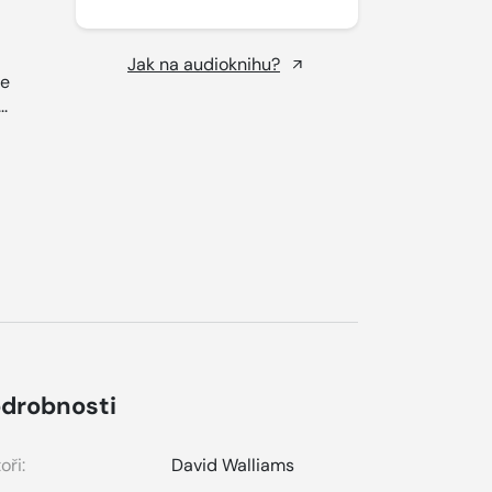
Jak na audioknihu?
te
..
drobnosti
oři:
David Walliams