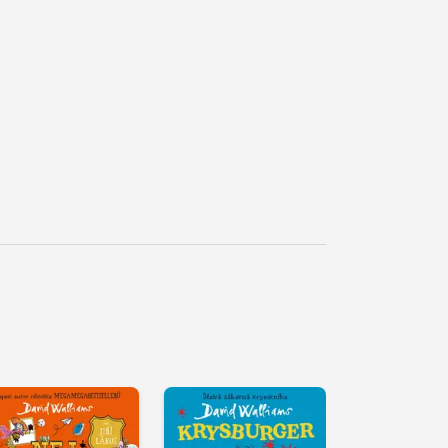
řehrát
kázku