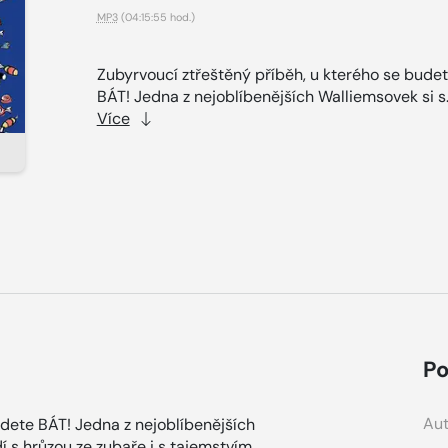
MP3
(04:15:55 hod.)
Zubyrvoucí ztřeštěný příběh, u kterého se bude
BÁT! Jedna z nejoblíbenějších Walliemsovek si s.
Více
Po
Aut
udete BÁT! Jedna z nejoblíbenějších
 s hrůzou ze zubaře i s tajemstvím