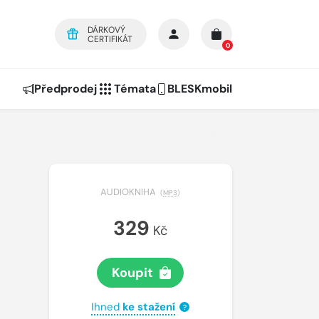
DÁRKOVÝ
CERTIFIKÁT
0
Předprodej
Témata
BLESKmobil
AUDIOKNIHA
(
MP3
)
329
Kč
Koupit
Ihned
ke stažení
?