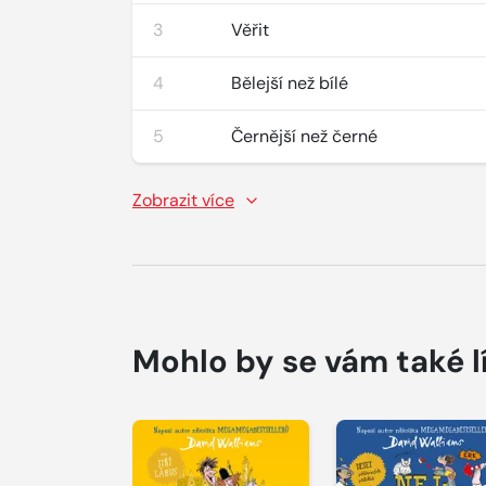
3
Věřit
4
Bělejší než bílé
5
Černější než černé
Zobrazit více
Mohlo by se vám také l
Přehrát
Přehrát
ukázku
ukázku