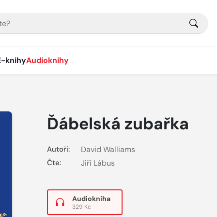
E-knihy
Audioknihy
Ďábelská zubařka
Autoři:
David Walliams
Čte:
Jiří Lábus
Audiokniha
329 Kč