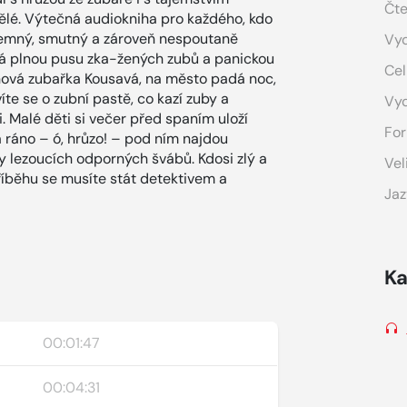
Čte
pělé. Výtečná audiokniha pro každého, kdo
ojemný, smutný a zároveň nespoutaně
Vyd
má plnou pusu zka-žených zubů a panickou
Cel
nová zubařka Kousavá, na město padá noc,
te se o zubní pastě, co kazí zuby a
Vy
ci. Malé děti si večer před spaním uloží
For
 ráno – ó, hrůzo! – pod ním najdou
 lezoucích odporných švábů. Kdosi zlý a
Vel
íběhu se musíte stát detektivem a
Jaz
Ka
00:01:47
00:04:31