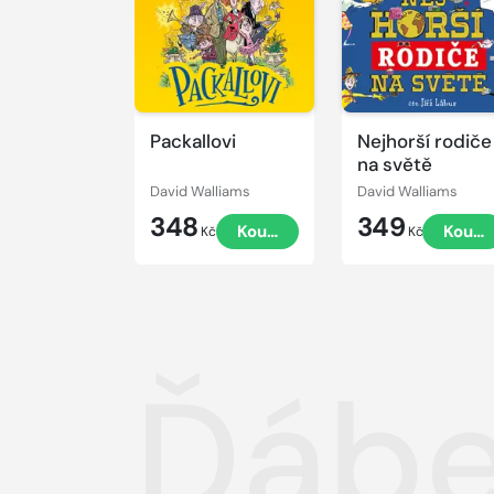
Packallovi
Nejhorší rodiče
na světě
David Walliams
David Walliams
348
349
Koupit
Koupi
Kč
Kč
Ďábe