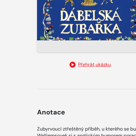
Přehrát ukázku
Anotace
Zubyrvoucí ztřeštěný příběh, u kterého se b
Walliemsovek si s anglickým humorem poradí