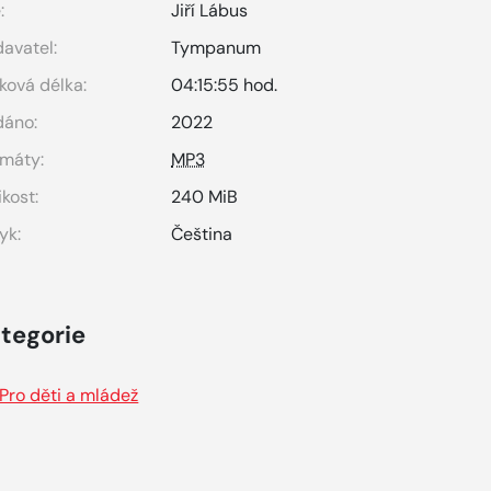
:
Jiří Lábus
avatel:
Tympanum
ková délka:
04:15:55 hod.
dáno:
2022
máty:
MP3
ikost:
240 MiB
yk:
Čeština
tegorie
Pro děti a mládež