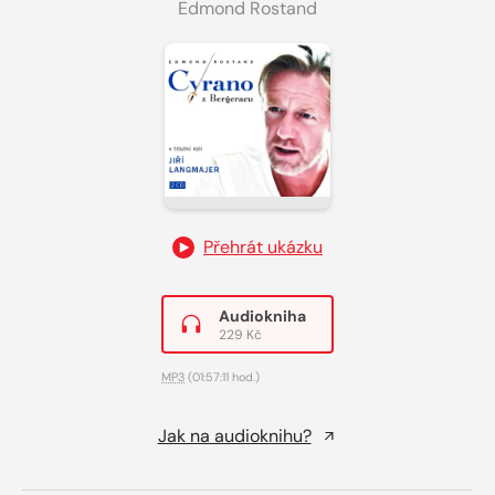
Edmond Rostand
Přehrát ukázku
Audiokniha
229 Kč
MP3
(01:57:11 hod.)
Jak na audioknihu?