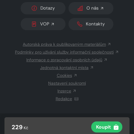
Dotazy
O nás
VOP
Kontakty
Autorská práva k publikovaným materiálům
Podmínky pro užívání služby informační společnosti
Informace o zpracování osobních údajů
Jednotná kontaktní místa
Cookies
Nastavení soukromí
Inzerce
Redakce
© 2026 Copyright
CZECH NEWS CENTER a.s.
a dodavatelé
229
Koupit
Kč
obsahu