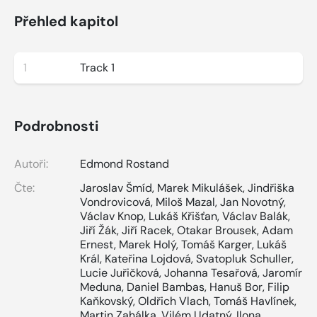
Přehled kapitol
1
Track 1
Podrobnosti
Autoři:
Edmond Rostand
Čte:
Jaroslav Šmíd
,
Marek Mikulášek
,
Jindřiška
Vondrovicová
,
Miloš Mazal
,
Jan Novotný
,
Václav Knop
,
Lukáš Křišťan
,
Václav Balák
,
Jiří Žák
,
Jiří Racek
,
Otakar Brousek
,
Adam
Ernest
,
Marek Holý
,
Tomáš Karger
,
Lukáš
Král
,
Kateřina Lojdová
,
Svatopluk Schuller
,
Lucie Juřičková
,
Johanna Tesařová
,
Jaromír
Meduna
,
Daniel Bambas
,
Hanuš Bor
,
Filip
Kaňkovský
,
Oldřich Vlach
,
Tomáš Havlínek
,
Martin Zahálka
,
Vilém Udatný
,
Ilona