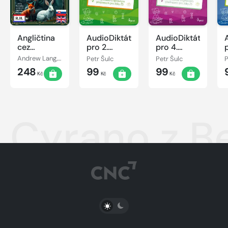
Angličtina
AudioDiktáty
AudioDiktáty
cez
pro 2.
pro 4.
rozprávky
ročník
ročník
Andrew Lang, Róbert Hodoši
Petr Šulc
Petr Šulc
P
(7+)
248
99
99
Kč
Kč
Kč
Cyrano z B
PŘEPNOUT SVĚTLÝ/TMAVÝ REŽIM