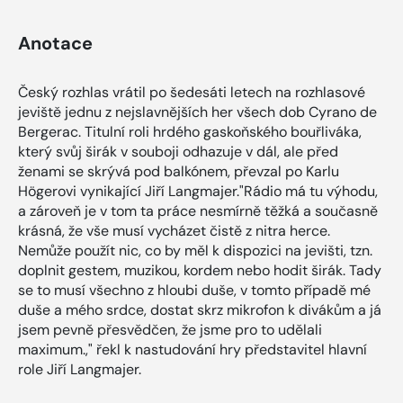
Anotace
Český rozhlas vrátil po šedesáti letech na rozhlasové
jeviště jednu z nejslavnějších her všech dob Cyrano de
Bergerac. Titulní roli hrdého gaskoňského bouřliváka,
který svůj širák v souboji odhazuje v dál, ale před
ženami se skrývá pod balkónem, převzal po Karlu
Högerovi vynikající Jiří Langmajer."Rádio má tu výhodu,
a zároveň je v tom ta práce nesmírně těžká a současně
krásná, že vše musí vycházet čistě z nitra herce.
Nemůže použít nic, co by měl k dispozici na jevišti, tzn.
doplnit gestem, muzikou, kordem nebo hodit širák. Tady
se to musí všechno z hloubi duše, v tomto případě mé
duše a mého srdce, dostat skrz mikrofon k divákům a já
jsem pevně přesvědčen, že jsme pro to udělali
maximum.," řekl k nastudování hry představitel hlavní
role Jiří Langmajer.