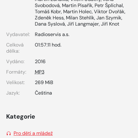
Svobodová
,
Martin Písařík
,
Petr Šplíchal
,
Tomáš Kobr
,
Martin Holec
,
Viktor Dvořák
,
Zdeněk Hess
,
Milan Stehlík
,
Jan Szymik
,
Dana Syslová
,
Jiří Langmajer
,
Jiří Knot
Vydavatel:
Radioservis a.s.
Celková
01:57:11 hod.
délka:
Vydáno:
2016
Formáty:
MP3
Velikost:
269 MiB
Jazyk:
Čeština
Kategorie
Pro děti a mládež