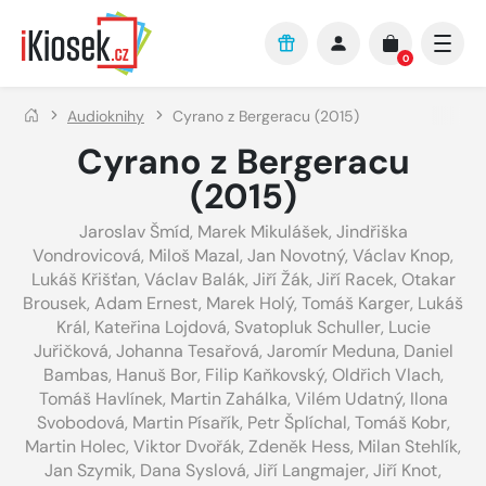
Přejít na hlavní obsah
0
Audioknihy
Cyrano z Bergeracu (2015)
Cyrano z Bergeracu
(2015)
Jaroslav Šmíd
,
Marek Mikulášek
,
Jindřiška
Vondrovicová
,
Miloš Mazal
,
Jan Novotný
,
Václav Knop
,
Lukáš Křišťan
,
Václav Balák
,
Jiří Žák
,
Jiří Racek
,
Otakar
Brousek
,
Adam Ernest
,
Marek Holý
,
Tomáš Karger
,
Lukáš
Král
,
Kateřina Lojdová
,
Svatopluk Schuller
,
Lucie
Juřičková
,
Johanna Tesařová
,
Jaromír Meduna
,
Daniel
Bambas
,
Hanuš Bor
,
Filip Kaňkovský
,
Oldřich Vlach
,
Tomáš Havlínek
,
Martin Zahálka
,
Vilém Udatný
,
Ilona
Svobodová
,
Martin Písařík
,
Petr Šplíchal
,
Tomáš Kobr
,
Martin Holec
,
Viktor Dvořák
,
Zdeněk Hess
,
Milan Stehlík
,
Jan Szymik
,
Dana Syslová
,
Jiří Langmajer
,
Jiří Knot
,