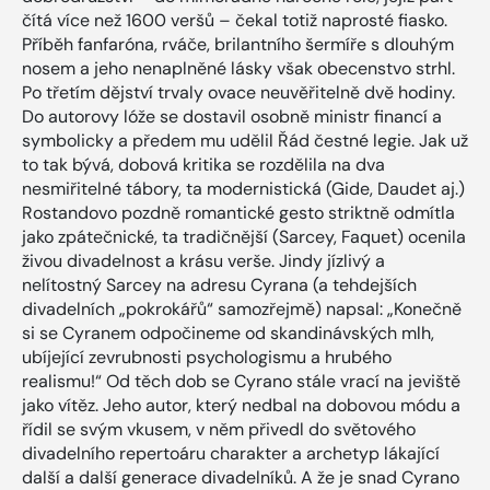
čítá více než 1600 veršů – čekal totiž naprosté fiasko.
Příběh fanfaróna, rváče, brilantního šermíře s dlouhým
nosem a jeho nenaplněné lásky však obecenstvo strhl.
Po třetím dějství trvaly ovace neuvěřitelně dvě hodiny.
Do autorovy lóže se dostavil osobně ministr financí a
symbolicky a předem mu udělil Řád čestné legie. Jak už
to tak bývá, dobová kritika se rozdělila na dva
nesmiřitelné tábory, ta modernistická (Gide, Daudet aj.)
Rostandovo pozdně romantické gesto striktně odmítla
jako zpátečnické, ta tradičnější (Sarcey, Faquet) ocenila
živou divadelnost a krásu verše. Jindy jízlivý a
nelítostný Sarcey na adresu Cyrana (a tehdejších
divadelních „pokrokářů“ samozřejmě) napsal: „Konečně
si se Cyranem odpočineme od skandinávských mlh,
ubíjející zevrubnosti psychologismu a hrubého
realismu!“ Od těch dob se Cyrano stále vrací na jeviště
jako vítěz. Jeho autor, který nedbal na dobovou módu a
řídil se svým vkusem, v něm přivedl do světového
divadelního repertoáru charakter a archetyp lákající
další a další generace divadelníků. A že je snad Cyrano