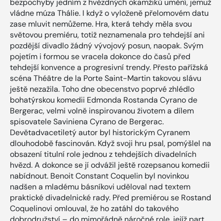
bezpochyby jedním z hvězdných okamžiků umění, jemuž
vládne múza Thálie. I když o vyloženě přelomovém datu
zase mluvit nemůžeme. Hra, která tehdy měla svou
světovou premiéru, totiž neznamenala pro tehdejší ani
pozdější divadlo žádný vývojový posun, naopak. Svým
pojetím i formou se vracela dokonce do časů před
tehdejší konvence a progresivní trendy. Přesto pařížská
scéna Théâtre de la Porte Saint-Martin takovou slávu
ještě nezažila. Toho dne obecenstvo poprvé zhlédlo
bohatýrskou komedii Edmonda Rostanda Cyrano de
Bergerac, velmi volně inspirovanou životem a dílem
spisovatele Saviniena Cyrano de Bergerac.
Devětadvacetiletý autor byl historickým Cyranem
dlouhodobě fascinován. Když svoji hru psal, pomýšlel na
obsazení titulní role jednou z tehdejších divadelních
hvězd. A dokonce se jí odvážil ještě rozepsanou komedii
nabídnout. Benoit Constant Coquelin byl novinkou
nadšen a mladému básníkovi uděloval nad textem
praktické divadelnické rady. Před premiérou se Rostand
Coquelinovi omlouval, že ho zatáhl do takového
dobrodružství – do mimořádně náročné role, jejíž part