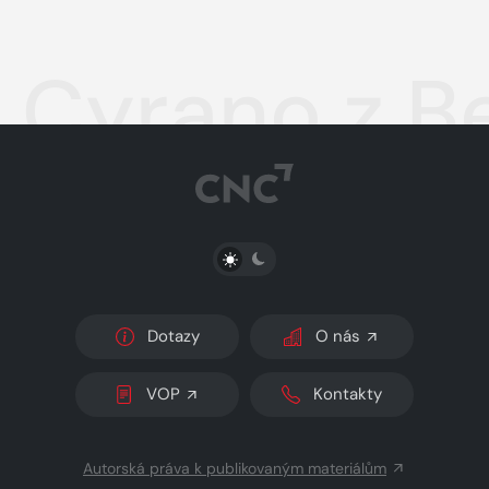
Cyrano z B
PŘEPNOUT SVĚTLÝ/TMAVÝ REŽIM
Dotazy
O nás
VOP
Kontakty
Autorská práva k publikovaným materiálům