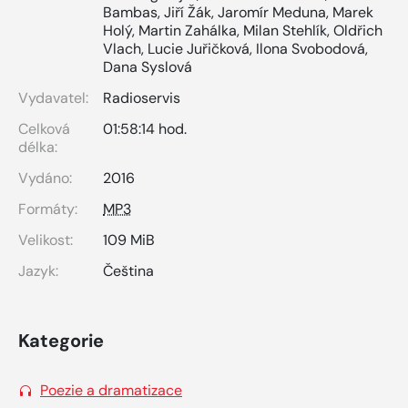
Bambas
,
Jiří Žák
,
Jaromír Meduna
,
Marek
Holý
,
Martin Zahálka
,
Milan Stehlík
,
Oldřich
Vlach
,
Lucie Juřičková
,
Ilona Svobodová
,
Dana Syslová
Vydavatel:
Radioservis
Celková
01:58:14 hod.
délka:
Vydáno:
2016
Formáty:
MP3
Velikost:
109 MiB
Jazyk:
Čeština
Kategorie
Poezie a dramatizace