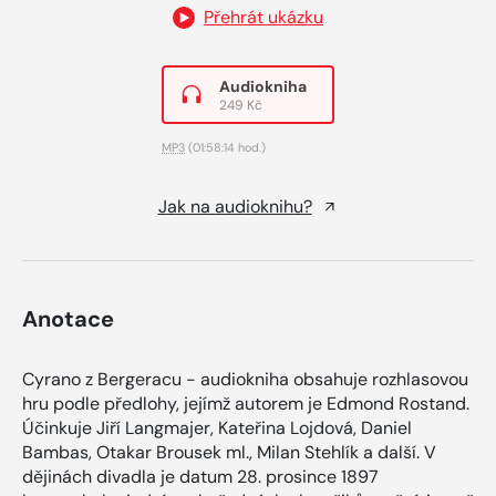
Přehrát ukázku
Audiokniha
249 Kč
MP3
(01:58:14 hod.)
Jak na audioknihu?
Anotace
Cyrano z Bergeracu - audiokniha obsahuje rozhlasovou
hru podle předlohy, jejímž autorem je Edmond Rostand.
Účinkuje Jiří Langmajer, Kateřina Lojdová, Daniel
Bambas, Otakar Brousek ml., Milan Stehlík a další. V
dějinách divadla je datum 28. prosince 1897