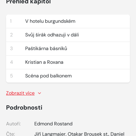
Přehled kapitol
1
V hotelu burgundském
2
Svůj širák odhazuji v dáli
3
Paštikárna básníků
4
Kristian a Roxana
5
Scéna pod balkonem
Zobrazit více
Podrobnosti
Autoři:
Edmond Rostand
Čte:
Jiří Langmajer
,
Otakar Brousek st.
,
Daniel