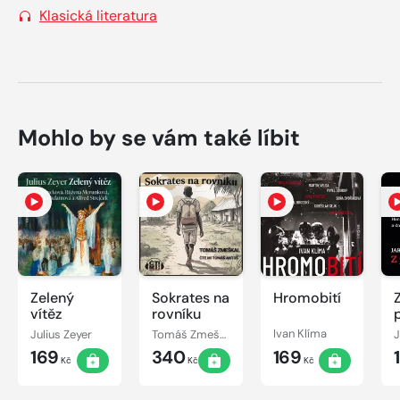
Klasická literatura
Mohlo by se vám také líbit
Zelený
Sokrates na
Hromobití
vítěz
rovníku
z
Julius Zeyer
Tomáš Zmeškal
Ivan Klíma
169
340
169
Kč
Kč
Kč