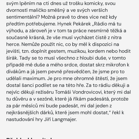
svým lpěním na cti dnes už trošku komicky, svou
dvorností maličko směšný a ve svých verších
sentimentální? Možná pravě to dnes více než kdy
předtím potřebujeme. Hynek Pekárek „Rádio má tu
výhodu, a zároveň je v tom ta práce nesmírně těžká a
současně krásná, že vše musí vycházet čistě z nitra
herce. Nemůže použít nic, co by měl k dispozici na
jevišti, tzn. doplnit gestem, muzikou, kordem nebo hodit
širák. Tady se to musí všechno z hloubi duše, v tomto
případě mé duše a mého srdce, dostat skrz mikrofon k
divákům a já jsem pevně přesvědčen, že jsme pro to
udělali maximum. Je pro mne ohromné štěstí, že jsem
dostal šanci podílet se na této hře. Za to rádiu děkuji a
nejvíc děkuji režiséru Tomáši Vondrovicovi, který mi dal
tu důvěru a v sezóně, které já říkám padesátá, protože
za pár měsíců mi bude padesát, mi dal jeden z
nejkrásnějších dárků, které jsem mohl dostat,“ řekl k
nastudování hry Jiří Langmajer.