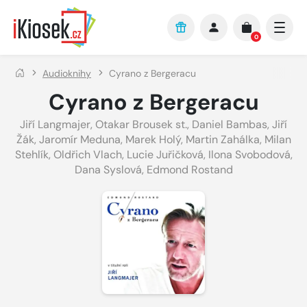
Přejít na hlavní obsah
0
Audioknihy
Cyrano z Bergeracu
Cyrano z Bergeracu
Jiří Langmajer
,
Otakar Brousek st.
,
Daniel Bambas
,
Jiří
Žák
,
Jaromír Meduna
,
Marek Holý
,
Martin Zahálka
,
Milan
Stehlík
,
Oldřich Vlach
,
Lucie Juřičková
,
Ilona Svobodová
,
Dana Syslová
,
Edmond Rostand