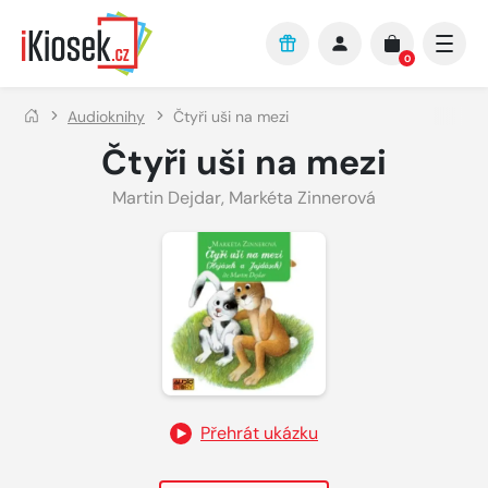
Přejít na hlavní obsah
0
Audioknihy
Čtyři uši na mezi
Čtyři uši na mezi
Martin Dejdar
,
Markéta Zinnerová
Přehrát ukázku