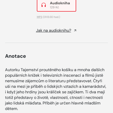
Audiokniha
129 Kč
MP3
(01:13:30 hod.)
Jak na audioknihu?
Anotace
Autorku Tajemství proutěného košíku a mnoha dalších
populárních knížek i televizních inscenací a filmů jistě
nemusíme zájemcům o literaturu představovat. Čtyři
uši na mezi je příběh o lidských vztazích a kamarádství,
i když jeho hrdiny jsou králíček se zajíčkem. Ti dva mají
totiž představy o životě, vlastnosti, ctnosti i nectnosti
jako lidská mláďata. Příběh je určen hlavně mladším
dětem.