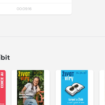
00:09:16
íbit
Přehrát
Přehrát
P
ukázku
ukázku
u