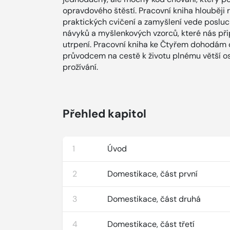
opravdového štěstí. Pracovní kniha hlouběji
praktických cvičení a zamyšlení vede posluc
návyků a myšlenkových vzorců, které nás přip
utrpení. Pracovní kniha ke Čtyřem dohodám ot
průvodcem na cestě k životu plnému větší o
prožívání.
Přehled kapitol
1
Úvod
2
Domestikace, část první
3
Domestikace, část druhá
4
Domestikace, část třetí