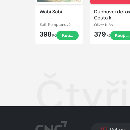
Wabi Sabi
Duchovní detox
Cesta k
probuzení
Beth Kemptonová
Oliver Niño
398
379
Koupit
Koupit
Kč
Kč
Čtyř
Dotazy