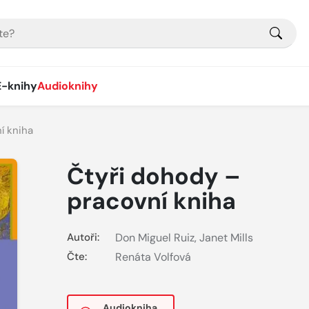
E-knihy
Audioknihy
í kniha
Čtyři dohody –
pracovní kniha
Autoři:
Don Miguel Ruiz
,
Janet Mills
Čte:
Renáta Volfová
Audiokniha