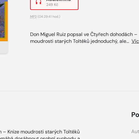
249 Kč
MP3
(04:29:41 hod.)
Don Miguel Ruiz popsal ve Čtyřech dohodách – 
moudrosti starých Toltéků jednoduchý, ale...
Ví
Po
Aut
 – Knize moudrosti starých Toltéků
pomáhá dosáhnout osobní svobody a