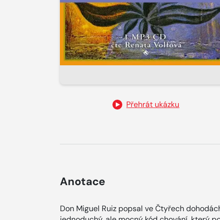
Přehrát ukázku
Anotace
Don Miguel Ruiz popsal ve Čtyřech dohodách
jednoduchý, ale mocný kód chování, který 