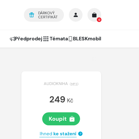
DÁRKOVÝ
CERTIFIKÁT
0
Předprodej
Témata
BLESKmobil
AUDIOKNIHA
(
MP3
)
249
Kč
Koupit
Ihned
ke stažení
?