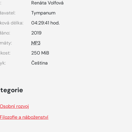
:
Renáta Volfová
avatel:
Tympanum
ková délka:
04:29:41 hod.
dáno:
2019
máty:
MP3
ikost:
250 MiB
yk:
Čeština
tegorie
Osobní rozvoj
Filozofie a náboženství