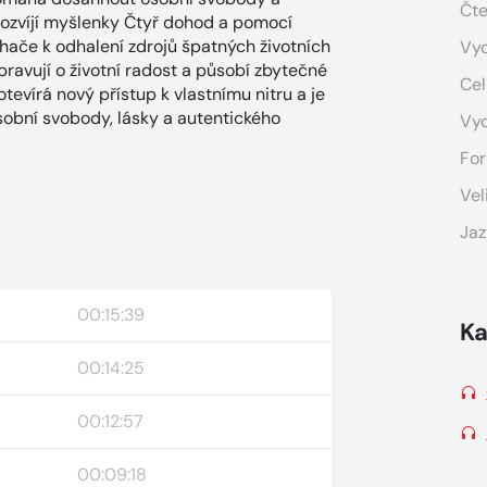
Čte
 rozvíjí myšlenky Čtyř dohod a pomocí
hače k odhalení zdrojů špatných životních
Vyd
ravují o životní radost a působí zbytečné
Cel
evírá nový přístup k vlastnímu nitru a je
sobní svobody, lásky a autentického
Vy
For
Vel
Jaz
00:15:39
Ka
00:14:25
00:12:57
00:09:18