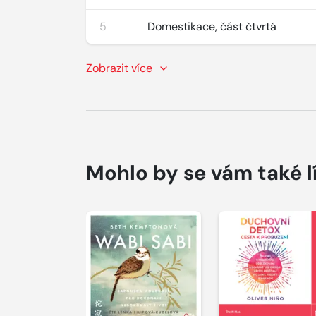
5
Domestikace, část čtvrtá
Zobrazit více
Mohlo by se vám také l
Přehrát
Přehrát
ukázku
ukázku