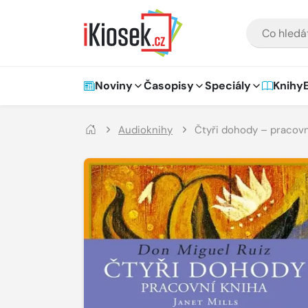
Přejít na hlavní obsah
VYHLEDÁVÁNÍ
Hlavní navigace
Noviny
Časopisy
Speciály
Knihy
Audioknihy
Čtyři dohody – pracovn