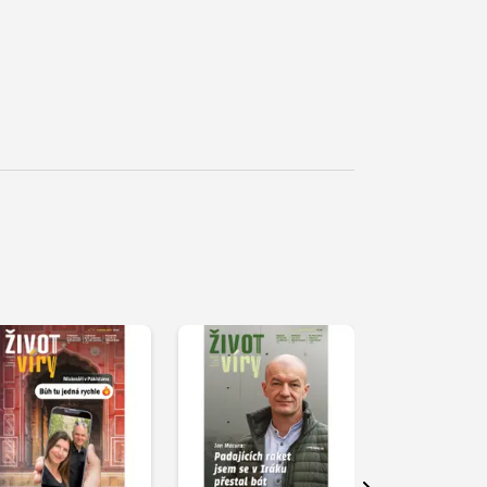
řehrát
kázku
Přehrát
Přehrát
ukázku
ukázku