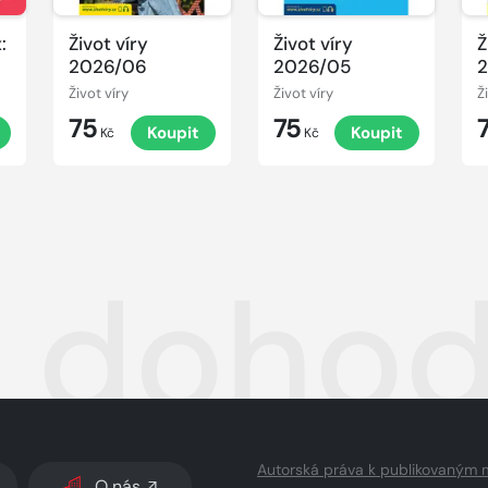
:
Život víry
Život víry
Ž
2026/06
2026/05
Život víry
Život víry
Ž
75
75
Koupit
Koupit
Kč
Kč
i dohod
Autorská práva k publikovaným 
O nás