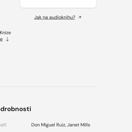
Jak na audioknihu?
Knize
ce
drobnosti
oři:
Don Miguel Ruiz
,
Janet Mills