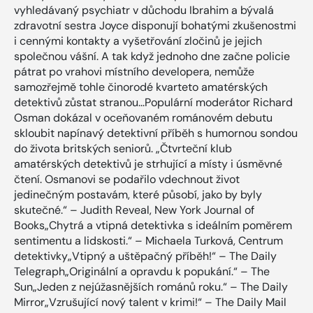
vyhledávaný psychiatr v důchodu Ibrahim a bývalá
zdravotní sestra Joyce disponují bohatými zkušenostmi
i cennými kontakty a vyšetřování zločinů je jejich
společnou vášní. A tak když jednoho dne začne policie
pátrat po vrahovi místního developera, nemůže
samozřejmě tohle činorodé kvarteto amatérských
detektivů zůstat stranou...Populární moderátor Richard
Osman dokázal v oceňovaném románovém debutu
skloubit napínavý detektivní příběh s humornou sondou
do života britských seniorů. „Čtvrteční klub
amatérských detektivů je strhující a místy i úsměvné
čtení. Osmanovi se podařilo vdechnout život
jedinečným postavám, které působí, jako by byly
skutečné.“ – Judith Reveal, New York Journal of
Books„Chytrá a vtipná detektivka s ideálním poměrem
sentimentu a lidskosti.“ – Michaela Turková, Centrum
detektivky„Vtipný a uštěpačný příběh!“ – The Daily
Telegraph„Originální a opravdu k popukání.“ – The
Sun„Jeden z nejúžasnějších románů roku.“ – The Daily
Mirror„Vzrušující nový talent v krimi!“ – The Daily Mail