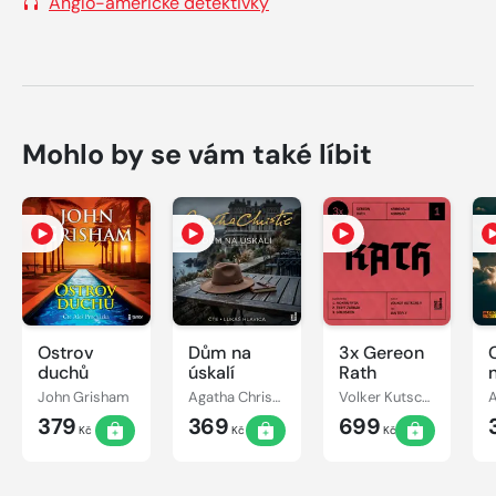
Anglo-americké detektivky
Mohlo by se vám také líbit
Ostrov
Dům na
3x Gereon
C
duchů
úskalí
Rath
John Grisham
Agatha Christie
Volker Kutscher
379
369
699
Kč
Kč
Kč