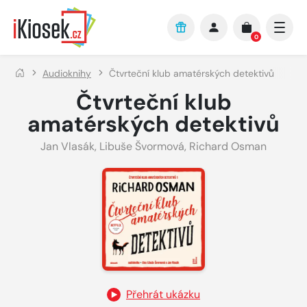
Přejít na hlavní obsah
0
Audioknihy
Čtvrteční klub amatérských detektivů
Čtvrteční klub
amatérských detektivů
Jan Vlasák
,
Libuše Švormová
,
Richard Osman
Přehrát ukázku