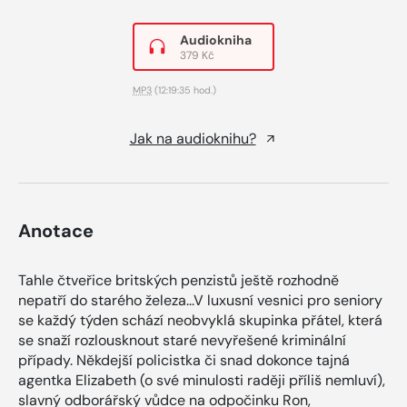
Audiokniha
379 Kč
MP3
(12:19:35 hod.)
Jak na audioknihu?
Anotace
Tahle čtveřice britských penzistů ještě rozhodně
nepatří do starého železa...V luxusní vesnici pro seniory
se každý týden schází neobvyklá skupinka přátel, která
se snaží rozlousknout staré nevyřešené kriminální
případy. Někdejší policistka či snad dokonce tajná
agentka Elizabeth (o své minulosti raději příliš nemluví),
slavný odborářský vůdce na odpočinku Ron,