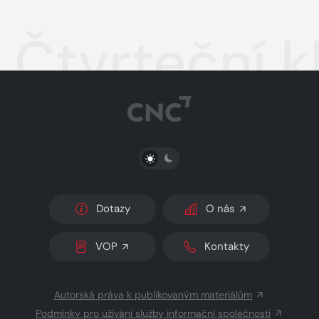
Čtvrteční 
PŘEPNOUT SVĚTLÝ/TMAVÝ REŽIM
Dotazy
O nás
VOP
Kontakty
Autorská práva k publikovaným materiálům
Podmínky pro užívání služby informační společnosti