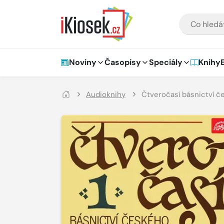
Přejít na hlavní obsah
VYHLEDÁVÁNÍ
Hlavní navigace
Noviny
Časopisy
Speciály
Knihy
Audioknihy
Čtveročasí básnictví č