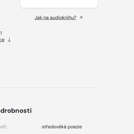
Jak na audioknihu?
1
ce
drobnosti
oři:
středověká poezie