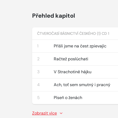
Přehled kapitol
ČTVEROČASÍ BÁSNICTVÍ ČESKÉHO (1) CD 1
1
Přišli jsme na čest zpievajíc
2
Račtež poslúchati
3
V Strachotině hájku
4
Ach, toť sem smutný i pracný
5
Píseň o ženách
Zobrazit více