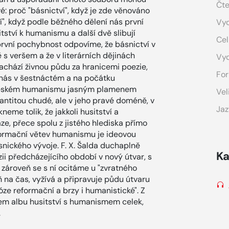
Čte
é: proč "básnictví", když je zde věnováno
sí", když podle běžného dělení nás první
Vyd
ství k humanismu a další dvě slibují
Cel
rvní pochybnost odpovíme, že básnictví v
s veršem a že v literárních dějinách
Vy
achází živnou půdu za hranicemi poezie,
For
 nás v šestnáctém a na počátku
v českém humanismu jasným plamenem
Vel
vantitou chudé, ale v jeho pravé doméně, v
Jaz
eme tolik, že jakkoli husitství a
e, přece spolu z jistého hlediska přímo
eformační větev humanismu je ideovou
ásnického vývoje. F. X. Šalda duchaplně
Ka
zii předcházejícího období v nový útvar, s
 zároveň se s ní ocitáme u "zvratného
 na čas, vyžívá a připravuje půdu útvaru
e reformační a brzy i humanistické". Z
šem albu husitství s humanismem celek,
.