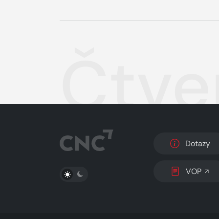
Čtve
Dotazy
PŘEPNOUT SVĚTLÝ/TMAVÝ REŽIM
VOP