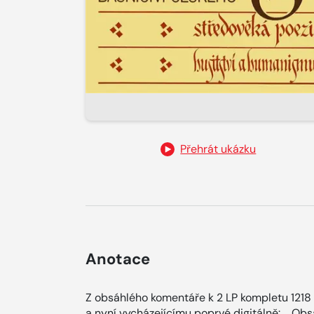
Přehrát ukázku
Anotace
Z obsáhlého komentáře k 2 LP kompletu 121
a nyní vycházejícímu poprvé digitálně: ....