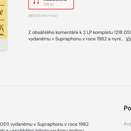
139 Kč
MP3
(02:34:57 hod.)
Z obsáhlého komentáře k 2 LP kompletu 1218 051
vydanému v Supraphonu v roce 1982 a nyní...
Ví
Po
Aut
8 0511 vydanému v Supraphonu v roce 1982
Obsah a uspořádání tohoto souboru mohou