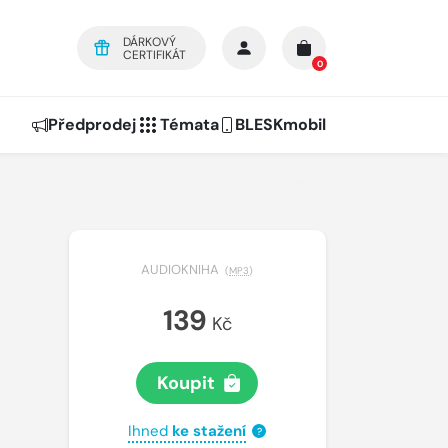
DÁRKOVÝ
CERTIFIKÁT
0
Předprodej
Témata
BLESKmobil
AUDIOKNIHA
(
MP3
)
139
Kč
Koupit
Ihned
ke stažení
?