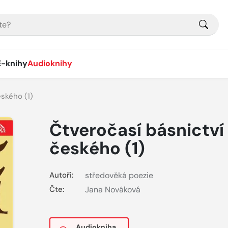
E-knihy
Audioknihy
eského (1)
Čtveročasí básnictví
českého (1)
Autoři:
středověká poezie
Čte:
Jana Nováková
Audiokniha