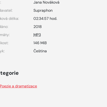
:
Jana Nováková
avatel:
Supraphon
ková délka:
02:34:57 hod.
dáno:
2018
máty:
MP3
ikost:
146 MiB
yk:
Čeština
tegorie
Poezie a dramatizace