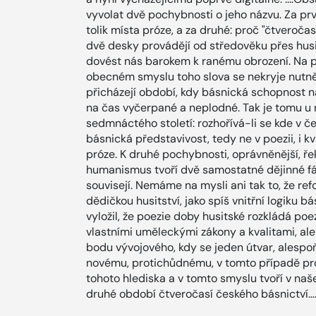
vyvolat dvě pochybnosti o jeho názvu. Za prv
tolik místa próze, a za druhé: proč "čtveroča
dvě desky provádějí od středověku přes husit
dovést nás barokem k ranému obrození. Na p
obecném smyslu toho slova se nekryje nutně 
přicházejí období, kdy básnická schopnost n
na čas vyčerpané a neplodné. Tak je tomu u
sedmnáctého století: rozhořívá-li se kde 
básnická představivost, tedy ne v poezii, i k
próze. K druhé pochybnosti, oprávněnější, řekn
humanismus tvoří dvě samostatné dějinné fáz
souvisejí. Nemáme na mysli ani tak to, že r
dědičkou husitství, jako spíš vnitřní logiku b
vyložil, že poezie doby husitské rozkládá poe
vlastními uměleckými zákony a kvalitami, ale
bodu vývojového, kdy se jeden útvar, alespoň
novému, protichůdnému, v tomto případě próz
tohoto hlediska a v tomto smyslu tvoří v na
druhé období čtveročasí českého básnictví...