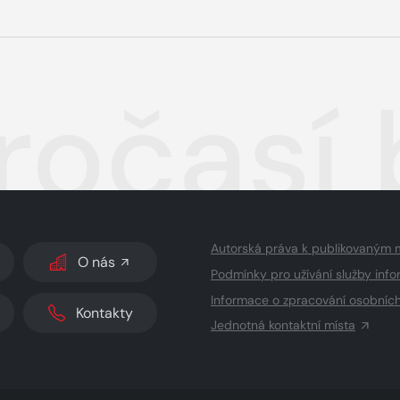
ročasí 
Autorská práva k publikovaným 
O nás
Podmínky pro užívání služby info
Informace o zpracování osobníc
Kontakty
Jednotná kontaktní místa