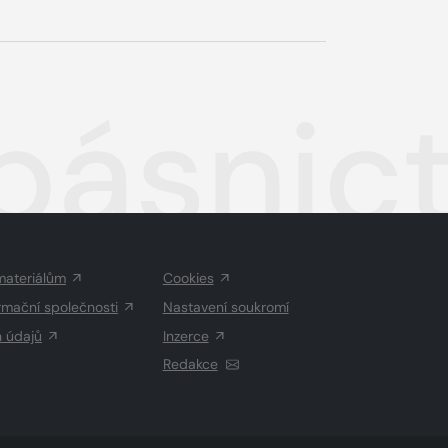
básnict
materiálům
Cookies
rmační společnosti
Nastavení soukromí
h údajů
Inzerce
Redakce