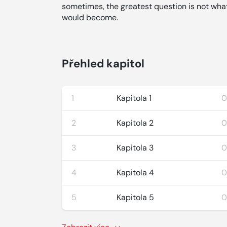
sometimes, the greatest question is not wha
would become.
Přehled kapitol
1
Kapitola 1
0
2
Kapitola 2
0
3
Kapitola 3
0
4
Kapitola 4
0
5
Kapitola 5
0