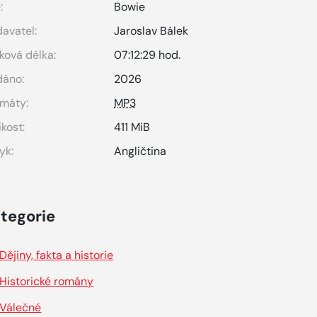
:
Bowie
avatel:
Jaroslav Bálek
ková délka:
07:12:29 hod.
dáno:
2026
máty:
MP3
ikost:
411 MiB
yk:
Angličtina
tegorie
Dějiny, fakta a historie
Historické romány
Válečné