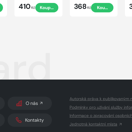
410
368
t
Koupit
Koupit
Kč
Kč
ard
Autorská práva k publikovaným 
O nás
Podmínky pro užívání služby info
Informace o zpracování osobníc
Kontakty
Jednotná kontaktní místa