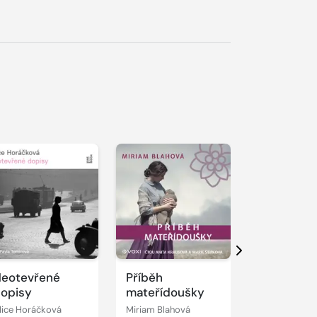
řehrát
kázku
Přehrát
Přehrát
ukázku
ukázku
Další
eotevřené
Příběh
Vlak do
opisy
mateřídoušky
Samarkan
lice Horáčková
Miriam Blahová
Guzel Jachina