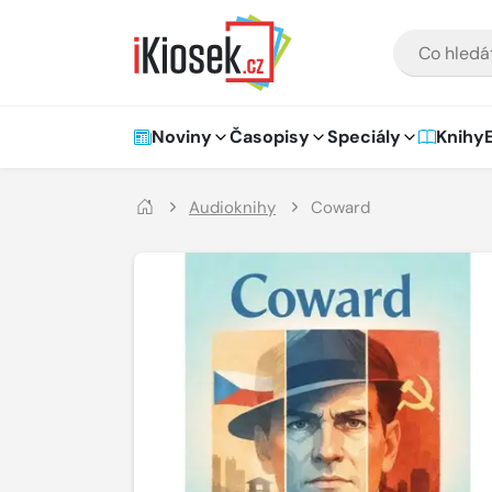
Přejít na hlavní obsah
VYHLEDÁVÁNÍ
Hlavní navigace
Noviny
Časopisy
Speciály
Knihy
Audioknihy
Coward