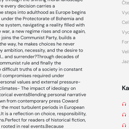
Čte
e every decision carries a
 he steps into adulthood as Europe begins
Vyd
n under the Protectorate of Bohemia and
Cel
e system, navigating a reality filled with
e war, a new regime rises and once again,
Vy
e joins the Communist Party, builds a
For
 the way, he makes choices he never
ambition, necessity, and the desire to
Vel
val… and surrender?Through decades of
Jaz
communist rule and finally the
e difficult truths of a society in constant
ral compromises required under
ersonal values and external pressure-
Ka
l climates- The impact of ideology on
torical eventsBlending personal narrative
drawn from contemporary press Coward
 the most turbulent periods in European
It is a reflection on choice, responsibility,
.Perfect for readers of historical fiction,
s rooted in real events.Because