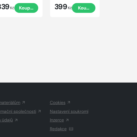
339
399
528
Koupit
Koupit
Kč
Kč
Kč
materiálům
Cookies
rmační společnosti
Nastavení soukromí
h údajů
Inzerce
Redakce