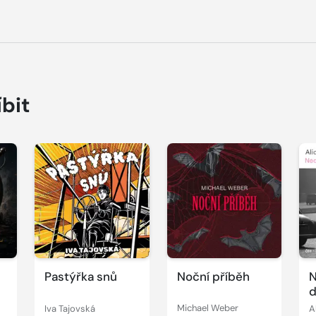
íbit
Přehrát
Přehrát
P
ukázku
ukázku
u
Pastýřka snů
Noční příběh
N
d
Iva Tajovská
Michael Weber
A