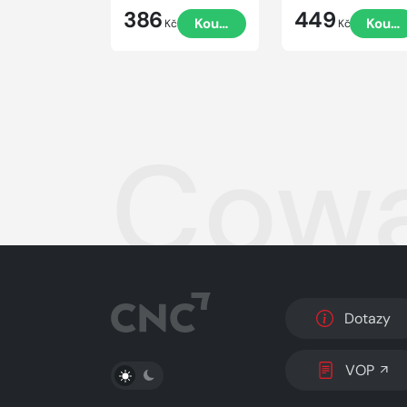
386
449
Koupit
Koupi
Kč
Kč
Cow
Dotazy
PŘEPNOUT SVĚTLÝ/TMAVÝ REŽIM
VOP