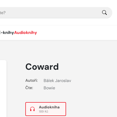
E-knihy
Audioknihy
Coward
Autoři:
Bálek Jaroslav
Čte:
Bowie
Audiokniha
189 Kč