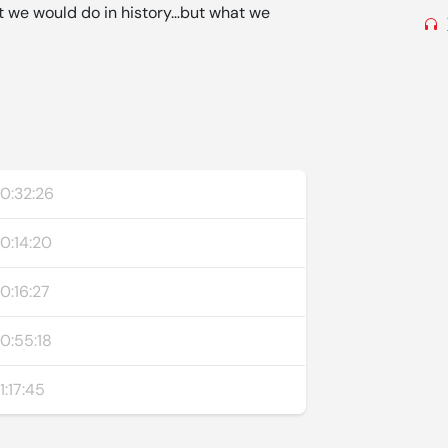
t we would do in history…but what we
0:32:26
0:14:20
0:16:27
0:55:18
1:17:45