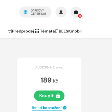
DÁRKOVÝ
CERTIFIKÁT
0
Předprodej
Témata
BLESKmobil
AUDIOKNIHA
(
MP3
)
189
Kč
Koupit
Ihned
ke stažení
?