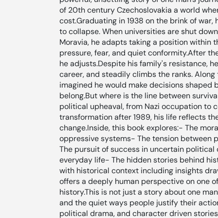
of 20th century Czechoslovakia a world wher
cost.Graduating in 1938 on the brink of war,
to collapse. When universities are shut dow
Moravia, he adapts taking a position within th
pressure, fear, and quiet conformity.After th
he adjusts.Despite his family's resistance, h
career, and steadily climbs the ranks. Along
imagined he would make decisions shaped by 
belong.But where is the line between survi
political upheaval, from Nazi occupation to 
transformation after 1989, his life reflects th
change.Inside, this book explores:- The mo
oppressive systems- The tension between p
The pursuit of success in uncertain politica
everyday life- The hidden stories behind his
with historical context including insights 
offers a deeply human perspective on one of
history.This is not just a story about one man.
and the quiet ways people justify their actions
political drama, and character driven storie