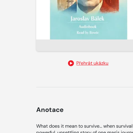
Přehrát ukázku
Anotace
What does it mean to survive… when surviv
powerful, unsettling story of one man's jour