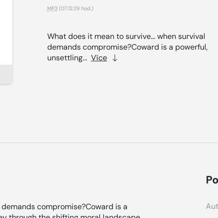
MP3
(07:12:29 hod.)
What does it mean to survive… when survival
demands compromise?Coward is a powerful,
unsettling...
Více
Po
Aut
al demands compromise?Coward is a
ney through the shifting moral landscape