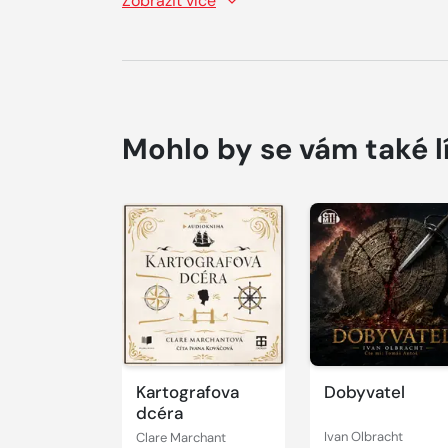
Zobrazit více
Mohlo by se vám také l
Přehrát
Přehrát
ukázku
ukázku
Kartografova
Dobyvatel
dcéra
Clare Marchant
Ivan Olbracht