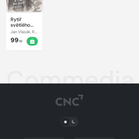
Rytíř
světlého
rozumu
Jan Vlasák, Rudolf Hrušínský, Viktorie Hradská, Tomáš Töpfer, Jiří Holý, Jiřina Jirásková, Hana Maciuchová, Viktor Preiss, Svatopluk Beneš, Marta Vančurová
99
Kč
Commedia f
PŘEPNOUT SVĚTLÝ/TMAVÝ REŽIM