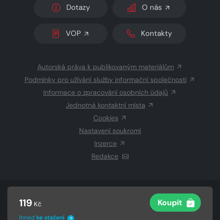
Dotazy
O nás
VOP
Kontakty
Autorská práva k publikovaným materiálům
Podmínky pro užívání služby informační společnosti
Informace o zpracování osobních údajů
Jednotná kontaktní místa
Cookies
Nastavení soukromí
Inzerce
Redakce
© 2026 Copyright
CZECH NEWS CENTER a.s.
a dodavatelé
119
Koupit
Kč
obsahu
Vysázeno
Grand IT s.r.o.
Ihned
ke stažení
?