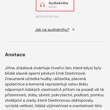
Audiokniha
119 Kč
MP3
(00:53:19 hod.)
Jak na audioknihu?
Anotace
Jiřina Jirásková ztvárňuje čtveřici žen, které kdysi byly
blízké slavné operní pěvkyni Emě Destinnové.
Zneuznaná učitelka hudby, uklízečka, placená
společnice a komorná reprezentují celou škálu
odporných lidských vlastností.A přitom na pozadí vší té
přízemnosti, zloby, závisti, pokrytectví, podlosti, pomluv,
zlodějství a zrady, které Destinnovou obklopovaly,
vyrůstá velikost, lidská výjimečnost a zranitelnost této