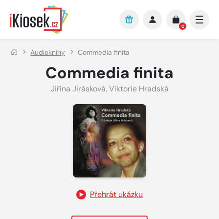
Přejít na hlavní obsah
0
Audioknihy
Commedia finita
Commedia finita
Jiřina Jirásková
,
Viktorie Hradská
Přehrát ukázku