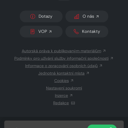
Dotazy
O nás
VOP
Kontakty
Autorská práva k publikovaným materiálům
Podmínky pro užívání služby informační společnosti
Informace o zpracování osobních údajů
Jednotná kontaktní místa
Cookies
Nastavení soukromí
Inzerce
Redakce
© 2026 Copyright
CZECH NEWS CENTER a.s.
a dodavatelé