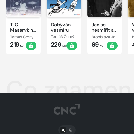
T. G.
Dobývání
Jen se
Masaryk na
vesmíru
nesmířit s
rozhlasových
ničím, co je
Tomáš Černý
Tomáš Černý
Bronislava Janečková, Stanislav Motl, Tomáš Černý, Robert Tamchyna
vlnách
nespravedlivé
219
229
69
Kč
Kč
Kč
Co znamena
PŘEPNOUT SVĚTLÝ/TMAVÝ REŽIM