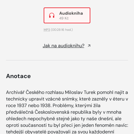
Audiokniha
49 Kč
MP3
(00:28:16 hod.)
Jak na audioknihu?
Anotace
Archivář Českého rozhlasu Miloslav Turek pomohl najít a
technicky upravit vzácné snímky, které zazněly v éteru v
roce 1937 nebo 1938. Problémy, kterými žila
předválečná Československá republika byly v mnoha
ohledech nepochybně stejné jako ty naše dnešní, ale
oproti současnosti tu byl přeci jen jeden fenomén navíc:
tehdejší obyvatelé považovali za svou každodenní