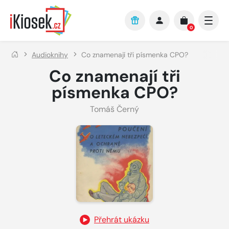
Přejít na hlavní obsah
0
Audioknihy
Co znamenají tři písmenka CPO?
Co znamenají tři
písmenka CPO?
Tomáš Černý
Přehrát ukázku