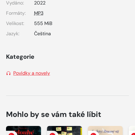
Vydáno:
2022
Formáty:
MP3
Velikost:
555 MiB
Jazyk:
Čeština
Kategorie
Povídky a novely
Mohlo by se vám také líbit