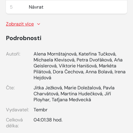
5
Návrat
Zobrazit více
Podrobnosti
Autoři:
Alena Mornštajnová
,
Kateřina Tučková
,
Michaela Klevisová
,
Petra Dvořáková
,
Aňa
Geislerová
,
Viktorie Hanišová
,
Markéta
Pilátová
,
Dora Čechova
,
Anna Bolavá
,
Irena
Hejdová
Čte:
Jitka Ježková
,
Marie Doležalová
,
Pavla
Charvátová
,
Martina Hudečková
,
Jiří
Ployhar
,
Taťjana Medvecká
Vydavatel:
Tembr
Celková
04:01:38 hod.
délka: