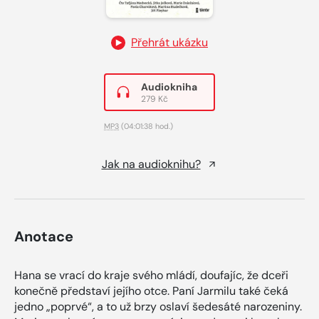
Přehrát ukázku
Audiokniha
279 Kč
MP3
(04:01:38 hod.)
Jak na audioknihu?
Anotace
Hana se vrací do kraje svého mládí, doufajíc, že dceři
konečně představí jejího otce. Paní Jarmilu také čeká
jedno „poprvé“, a to už brzy oslaví šedesáté narozeniny.