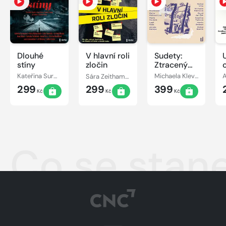
Dlouhé
V hlavní roli
Sudety:
stíny
zločin
Ztracený
ráj
Kateřina Surmanová, Veronika Fiedlerová, Jiří Březina, Iva Hadj Moussa, Anna Bolavá, Dalibor Vácha, Lucie Lukačovičová, Lukáš Vavrečka, Kristina Hlaváčková, Daniel Gris, Petra Klabouchová
Sára Zeithammerová, Kristýna Trpková, David Urban, Radek Blažek, Petr Bým, Petra Klabouchová, Jiří Březina, Kateřina Surmanová, Marek Epstein, Boris Dočekal, Petra Dvořáková
Michaela Klevisová, Kateřina Tučková, David Jan Žák, Marie Hajdová, Petra Klabouchová, Leoš Kyša, Petra Dvořáková, Jaroslav Rudiš, Jakuba Katalpa, Michal Vrba
299
299
399
Kč
Kč
Kč
Co se stane