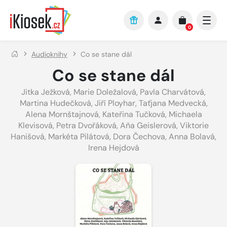
Přejít na hlavní obsah
0
Audioknihy
Co se stane dál
Co se stane dál
Jitka Ježková
,
Marie Doležalová
,
Pavla Charvátová
,
Martina Hudečková
,
Jiří Ployhar
,
Taťjana Medvecká
,
Alena Mornštajnová
,
Kateřina Tučková
,
Michaela
Klevisová
,
Petra Dvořáková
,
Aňa Geislerová
,
Viktorie
Hanišová
,
Markéta Pilátová
,
Dora Čechova
,
Anna Bolavá
,
Irena Hejdová