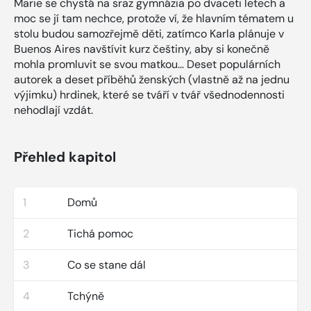
Marie se chystá na sraz gymnázia po dvaceti letech a
moc se jí tam nechce, protože ví, že hlavním tématem u
stolu budou samozřejmě děti, zatímco Karla plánuje v
Buenos Aires navštívit kurz češtiny, aby si konečně
mohla promluvit se svou matkou… Deset populárních
autorek a deset příběhů ženských (vlastně až na jednu
výjimku) hrdinek, které se tváří v tvář všednodennosti
nehodlají vzdát.
Přehled kapitol
1
Domů
2
Tichá pomoc
3
Co se stane dál
4
Tchýně