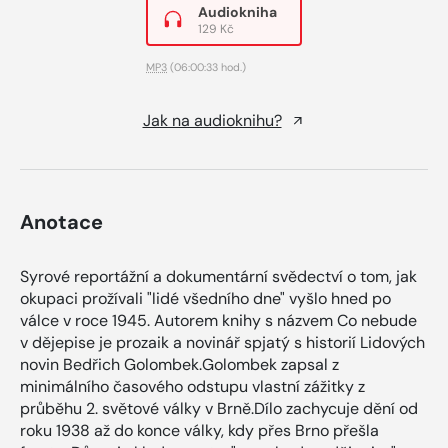
Audiokniha
129 Kč
MP3
(06:00:33 hod.)
Jak na audioknihu?
Anotace
Syrové reportážní a dokumentární svědectví o tom, jak
okupaci prožívali "lidé všedního dne" vyšlo hned po
válce v roce 1945. Autorem knihy s názvem Co nebude
v dějepise je prozaik a novinář spjatý s historií Lidových
novin Bedřich Golombek.Golombek zapsal z
minimálního časového odstupu vlastní zážitky z
průběhu 2. světové války v Brně.Dílo zachycuje dění od
roku 1938 až do konce války, kdy přes Brno přešla