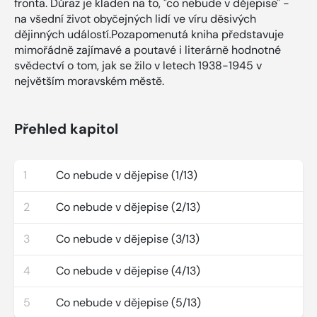
fronta. Důraz je kladen na to, "co nebude v dějepise" -
na všední život obyčejných lidí ve víru děsivých
dějinných událostí.Pozapomenutá kniha představuje
mimořádně zajímavé a poutavé i literárně hodnotné
svědectví o tom, jak se žilo v letech 1938-1945 v
největším moravském městě.
Přehled kapitol
1
Co nebude v dějepise (1/13)
2
Co nebude v dějepise (2/13)
3
Co nebude v dějepise (3/13)
4
Co nebude v dějepise (4/13)
5
Co nebude v dějepise (5/13)