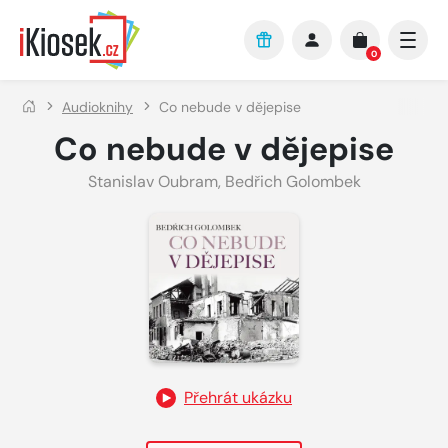
Přejít na hlavní obsah
0
Audioknihy
Co nebude v dějepise
Co nebude v dějepise
Stanislav Oubram
,
Bedřich Golombek
Přehrát ukázku