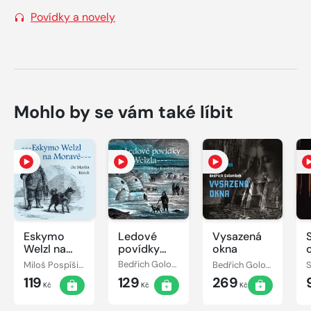
Povídky a novely
Mohlo by se vám také líbit
Eskymo
Ledové
Vysazená
Welzl na
povídky
okna
Moravě
Jana Welzla
Miloš Pospíšil, Bedřich Golombek
Bedřich Golombek, Karel Höger, Edvard Valenta
Bedřich Golombek, Aleš Procházka
119
129
269
Kč
Kč
Kč