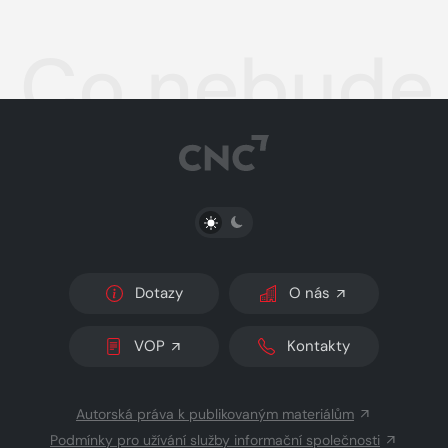
Co nebude 
PŘEPNOUT SVĚTLÝ/TMAVÝ REŽIM
Dotazy
O nás
VOP
Kontakty
Autorská práva k publikovaným materiálům
Podmínky pro užívání služby informační společnosti