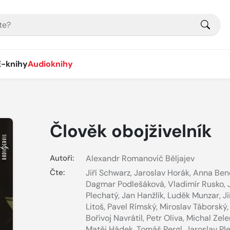
E-knihy
Audioknihy
Člověk obojživelník
Autoři:
Alexandr Romanovič Běljajev
Čte:
Jiří Schwarz
,
Jaroslav Horák
,
Anna Ben
Dagmar Podlešáková
,
Vladimír Rusko
,
Plechatý
,
Jan Hanžlík
,
Luděk Munzar
,
Ji
Litoš
,
Pavel Rímský
,
Miroslav Táborský
,
Bořivoj Navrátil
,
Petr Oliva
,
Michal Zel
Matěj Hádek
,
Tomáš Pergl
,
Jaroslav Ple