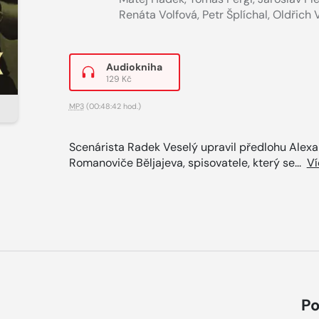
Renáta Volfová
,
Petr Šplíchal
,
Oldřich 
Audiokniha
129 Kč
MP3
(00:48:42 hod.)
Scenárista Radek Veselý upravil předlohu Alex
Romanoviče Běljajeva, spisovatele, který se...
Ví
Po