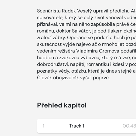
Scenárista Radek Veselý upravil předlohu A
spisovatele, který se celý život věnoval věde
přiznával, velmi na něho zapůsobila právě če
románu, doktor Salvátor, je pod tlakem okol
žraločí žábry. Operace se podaří a hoch je p
skutečnost vyjde najevo až o mnoho let pozd
vedením režiséra Vladimíra Gromova podaři
hudbou a zvukovou výbavou, který má vše, co
dobrodružství, napětí, romantiku i kdesi v po
poznatky vědy, otázku, která je dnes stejně a
Člověk obojživelník vyšel poprvé.
Přehled kapitol
1
Track 1
00:48