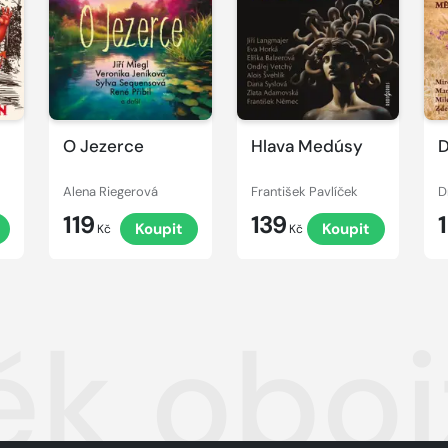
ukázku
ukázku
u
O Jezerce
Hlava Medúsy
D
Alena Riegerová
František Pavlíček
D
119
139
Koupit
Koupit
Kč
Kč
ěk oboj