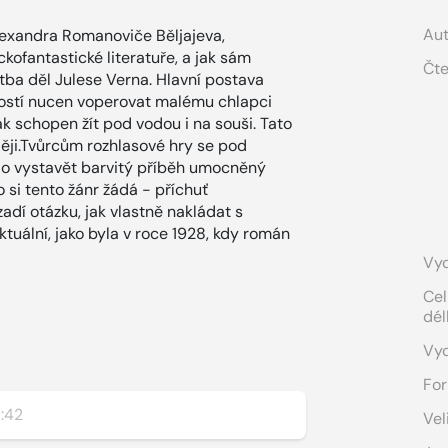
Aut
lexandra Romanoviče Běljajeva,
ckofantastické literatuře, a jak sám
Čte
tba děl Julese Verna. Hlavní postava
ností nucen voperovat malému chlapci
ak schopen žít pod vodou i na souši. Tato
ěji.Tvůrcům rozhlasové hry se pod
lo vystavět barvitý příběh umocněný
 si tento žánr žádá - příchuť
zadí otázku, jak vlastně nakládat s
ktuální, jako byla v roce 1928, kdy román
Vyd
Cel
dél
Vy
For
:42
Vel