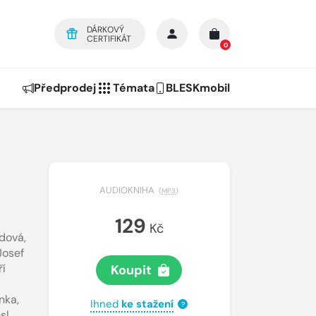
DÁRKOVÝ
CERTIFIKÁT
0
Předprodej
Témata
BLESKmobil
AUDIOKNIHA
(
MP3
)
129
Kč
dová
,
Josef
ří
Koupit
enka
,
Ihned
ke stažení
?
sl
,