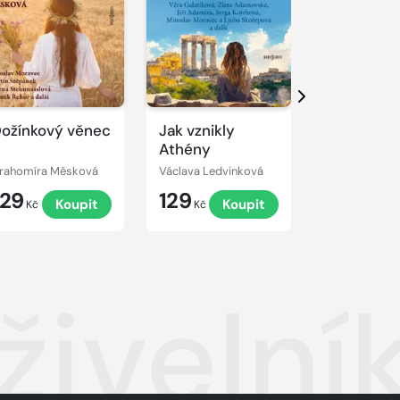
kázku
Přehrát
Přehrát
ukázku
ukázku
Další
ožínkový věnec
Jak vznikly
Pták Ohniv
Athény
liška Ryšk
rahomíra Měsková
Václava Ledvinková
Karel Jaromír
129
129
129
Koupit
Koupit
K
Kč
Kč
Kč
živelní