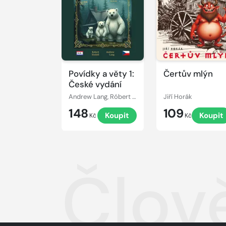
ukázku
ukázku
Povídky a věty 1:
Čertův mlýn
České vydání
Andrew Lang, Róbert Hodoši
Jiří Horák
148
109
Koupit
Koupit
Kč
Kč
Člov