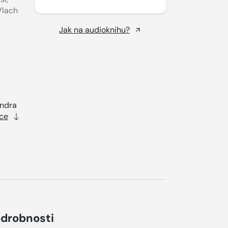
Vlach
Jak na audioknihu?
andra
ce
drobnosti