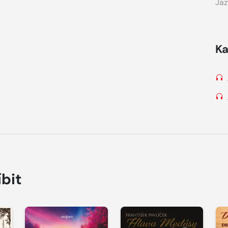
Jaz
Ka
íbit
Přehrát
Přehrát
P